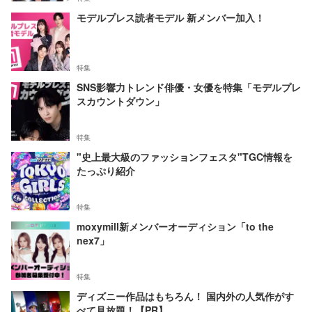
モデルプレス読者モデル 新メンバー加入！
特集
SNS影響力トレンド俳優・女優を特集「モデルプレ
スカウントダウン」
特集
"史上最大級のファッションフェスタ"TGC情報を
たっぷり紹介
特集
moxymill新メンバーオーディション「to the
nex7」
特集
ディズニー作品はもちろん！ 国内外の人気作がす
べて見放題！【PR】