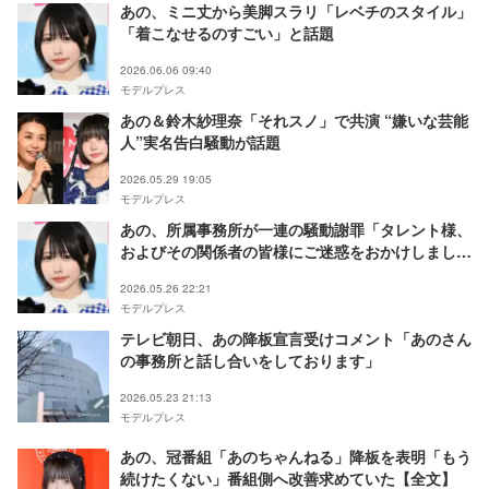
あの、ミニ丈から美脚スラリ「レベチのスタイル」
「着こなせるのすごい」と話題
2026.06.06 09:40
モデルプレス
あの＆鈴木紗理奈「それスノ」で共演 “嫌いな芸能
人”実名告白騒動が話題
2026.05.29 19:05
モデルプレス
あの、所属事務所が一連の騒動謝罪「タレント様、
およびその関係者の皆様にご迷惑をおかけしまし
た」
2026.05.26 22:21
モデルプレス
テレビ朝日、あの降板宣言受けコメント「あのさん
の事務所と話し合いをしております」
2026.05.23 21:13
モデルプレス
あの、冠番組「あのちゃんねる」降板を表明「もう
続けたくない」番組側へ改善求めていた【全文】