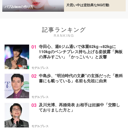
片思い中は逆効果なNG行動
バブみfaceの作り方
記事ランキング
RANKING
01
寺田心、週6ジム通いで体重62kg→82kgに
110kgのベンチプレス持ち上げる姿披露「胸板
の厚みすごい」「かっこいい」と反響
モデルプレス
02
中島歩、“明治時代の文豪”の玄孫だった「教科
書にも載っている」名前も先祖に由来
モデルプレス
03
及川光博、再婚発表 お相手は妊娠中「交際し
ておりました方と」
モデルプレス