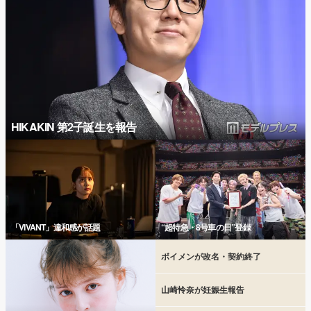
HIKAKIN 第2子誕生を報告
「VIVANT」違和感が話題
“超特急・8号車の日”登録
ボイメンが改名・契約終了
山崎怜奈が妊娠生報告