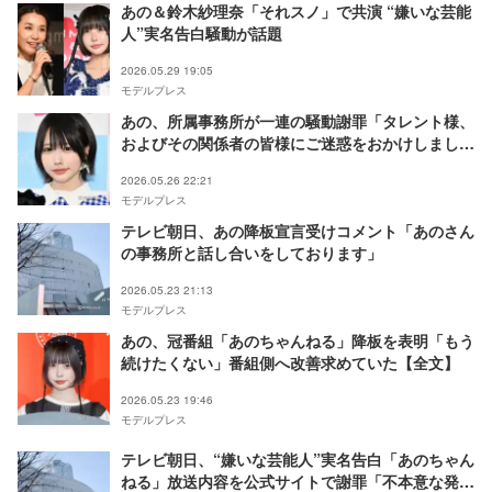
あの＆鈴木紗理奈「それスノ」で共演 “嫌いな芸能
人”実名告白騒動が話題
2026.05.29 19:05
モデルプレス
あの、所属事務所が一連の騒動謝罪「タレント様、
およびその関係者の皆様にご迷惑をおかけしまし
た」
2026.05.26 22:21
モデルプレス
テレビ朝日、あの降板宣言受けコメント「あのさん
の事務所と話し合いをしております」
2026.05.23 21:13
モデルプレス
あの、冠番組「あのちゃんねる」降板を表明「もう
続けたくない」番組側へ改善求めていた【全文】
2026.05.23 19:46
モデルプレス
テレビ朝日、“嫌いな芸能人”実名告白「あのちゃん
ねる」放送内容を公式サイトで謝罪「不本意な発言