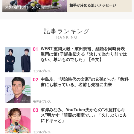
相手が冷める追いメッセージ
スタバ新作フローズンティー
記事ランキング
RANKING
01
WEST.重岡大毅・濱田崇裕、結婚を同時発表
重岡は第1子誕生伝える「決して当たり前では
ない、尊いものでした」【全文】
モデルプレス
02
中島歩、“明治時代の文豪”の玄孫だった「教科
書にも載っている」名前も先祖に由来
モデルプレス
03
峯岸みなみ、YouTuber夫からの“不意打ちキ
ス”明かす「暗闇の密室で…」「久しぶりに夫
にドキッと」
モデルプレス