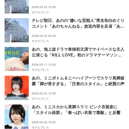
を誘導し、かつその発言の精査が不十分なまま放送
2026.05.23 16:05
してしまいました」
モデルプレス
テレビ朝日、あのの“嫌いな芸能人”実名告白めぐり
コメント「あのちゃんねる」放送内容を反省「あく
までも番組上の企画・演出によるもの」
2026.05.22 20:00
モデルプレス
あの、地上波ドラマ単独初主演でマイペースな主人
公演じる「KILL LOVE」初のドラマテーマソング
に【わたしの相殺日記】
2026.05.11 12:00
モデルプレス
あの、ミニボトム＆ニーハイブーツでスラリ美脚披
露「脚が長すぎる」「圧巻のスタイル」と絶賛の声
2026.05.03 12:59
モデルプレス
あの、ミニスカから美脚スラリ ピンク衣装姿に
「スタイル抜群」「春っぽい衣装で素敵」と反響
2026.04.29 12:00
モデルプレス