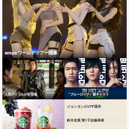
aespa ワールドツアー開幕
人気アイドルが初登場
「ブルーロック」新キャスト
ジョンヨンがJYP退所
鈴木友菜 第1子妊娠発表