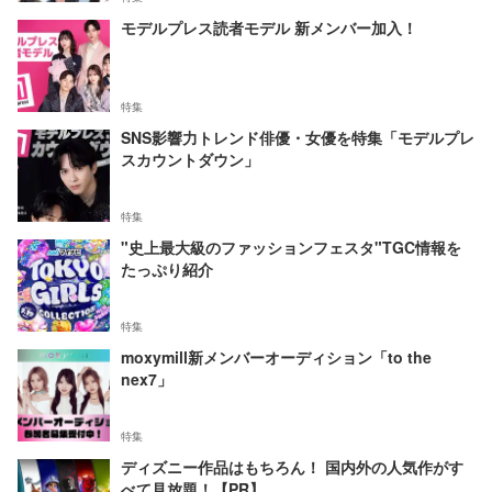
モデルプレス読者モデル 新メンバー加入！
特集
SNS影響力トレンド俳優・女優を特集「モデルプレ
スカウントダウン」
特集
"史上最大級のファッションフェスタ"TGC情報を
たっぷり紹介
特集
moxymill新メンバーオーディション「to the
nex7」
特集
ディズニー作品はもちろん！ 国内外の人気作がす
べて見放題！【PR】