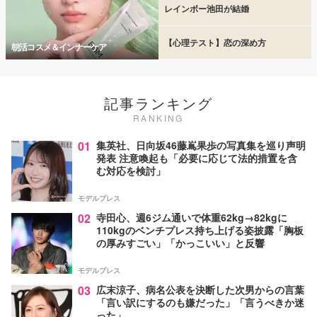
レインボー池田が結婚
【心理テスト】恋の深め方
朝活コスメ＆インナーケア
記事ランキング
RANKING
01
集英社、日向坂46藤嶌果歩の写真集を巡り声明
発表 注意喚起も「必要に応じて法的措置を含
む対応を検討」
モデルプレス
02
寺田心、週6ジム通いで体重62kg→82kgに
110kgのベンチプレス持ち上げる姿披露「胸板
の厚みすごい」「かっこいい」と反響
モデルプレス
03
広末涼子、病名公表を決断した次男からの言葉
「言い訳にするのも嫌だった」「言うべきか迷
った」