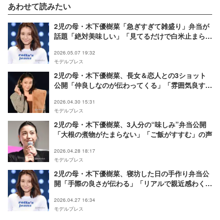
あわせて読みたい
2児の母・木下優樹菜「急ぎすぎて雑盛り」弁当が
話題「絶対美味しい」「見てるだけで白米止まらな
い」
2026.05.07 19:32
モデルプレス
2児の母・木下優樹菜、長女＆恋人との3ショット
公開「仲良しなのが伝わってくる」「雰囲気良す
ぎ」の声
2026.04.30 15:31
モデルプレス
2児の母・木下優樹菜、3人分の“味しみ”弁当公開
「大根の煮物がたまらない」「ご飯がすすむ」の声
2026.04.28 18:17
モデルプレス
2児の母・木下優樹菜、寝坊した日の手作り弁当公
開「手際の良さが伝わる」「リアルで親近感わく」
と反響
2026.04.27 16:34
モデルプレス