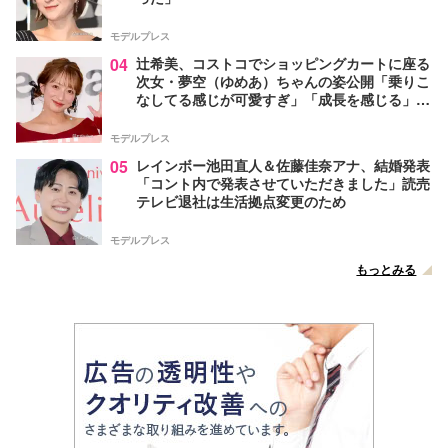
モデルプレス
04
辻希美、コストコでショッピングカートに座る
次女・夢空（ゆめあ）ちゃんの姿公開「乗りこ
なしてる感じが可愛すぎ」「成長を感じる」の
声
モデルプレス
05
レインボー池田直人＆佐藤佳奈アナ、結婚発表
「コント内で発表させていただきました」読売
テレビ退社は生活拠点変更のため
モデルプレス
もっとみる