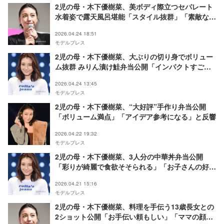
2児の母・木下優樹菜、美ボディ際立つセパレート
水着姿で露天風呂堪能「スタイル抜群」「素敵な休
日」と反響
2026.04.24 18:51
モデルプレス
2児の母・木下優樹菜、大ぶりの切り身でボリュー
ム抜群 みりん漬け鮭弁当公開「インパクトすご
い」「肉厚で美味しそう」の声
2026.04.24 13:45
モデルプレス
2児の母・木下優樹菜、“大好評”手作り弁当公開
「ボリューム満点」「アイデア参考になる」と反響
2026.04.22 19:32
モデルプレス
2児の母・木下優樹菜、3人分の中華丼弁当公開
「彩りが綺麗で食欲そそられる」「お子さんの好み
に合わせてて素敵」の声
2026.04.21 15:16
モデルプレス
2児の母・木下優樹菜、料理を手伝う13歳長女との
2ショット公開「お手伝い頼もしい」「ママの顔し