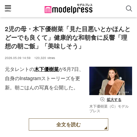
2児の母・木下優樹菜「見た目悪いとかほんと
どーでも良くて」健康的な和朝食に反響「理
想の朝ご飯」「美味しそう」
2026.05.09 14:59
120,320
views
元タレントの
木下優樹菜
が5月7日、
自身のInstagramストーリーズを更
新。朝ごはんの写真を公開した。
拡大する
木下優樹菜（C）モデル
プレス
全文を読む