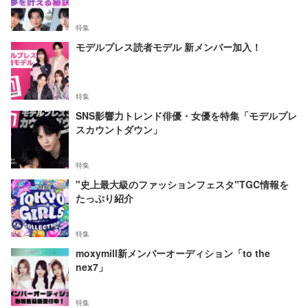
特集
モデルプレス読者モデル 新メンバー加入！
特集
SNS影響力トレンド俳優・女優を特集「モデルプレ
スカウントダウン」
特集
"史上最大級のファッションフェスタ"TGC情報を
たっぷり紹介
特集
moxymill新メンバーオーディション「to the
nex7」
特集