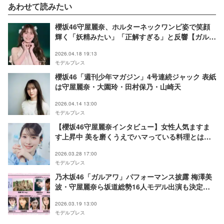
あわせて読みたい
櫻坂46守屋麗奈、ホルターネックワンピ姿で笑顔
輝く「妖精みたい」「正解すぎる」と反響【ガルア
ワ2026SS】
2026.04.18 19:13
モデルプレス
櫻坂46「週刊少年マガジン」4号連続ジャック 表紙
は守屋麗奈・大園玲・田村保乃・山崎天
2026.04.14 13:00
モデルプレス
【櫻坂46守屋麗奈インタビュー】女性人気ますま
す上昇中 美を磨くうえでハマっている料理とは
「頻繁に作っています」
2026.03.28 17:00
モデルプレス
乃木坂46「ガルアワ」パフォーマンス披露 梅澤美
波・守屋麗奈ら坂道総勢16人モデル出演も決定
【GirlsAward 2026 SPRING／SUMMER】
2026.03.19 13:00
モデルプレス