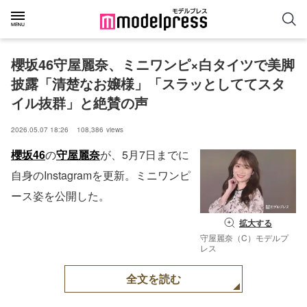
櫻坂46守屋麗奈、ミニワンピ×白タイツで美脚
披露「清楚なお嬢様」「スラッとしててスタ
イル抜群」と絶賛の声
2026.05.07 18:26
108,386
views
櫻坂46
の
守屋麗奈
が、5月7日までに
自身のInstagramを更新。ミニワンピ
ース姿を公開した。
拡大する
守屋麗奈（C）モデルプ
レス
全文を読む