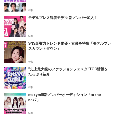
特集
モデルプレス読者モデル 新メンバー加入！
特集
SNS影響力トレンド俳優・女優を特集「モデルプレ
スカウントダウン」
特集
"史上最大級のファッションフェスタ"TGC情報を
たっぷり紹介
特集
moxymill新メンバーオーディション「to the
nex7」
特集