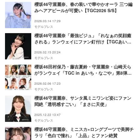
櫻坂46守屋麗奈、春の装いで華やかオーラ 三つ編
みヘアアピールが可愛い【TGC2026 S/S】
2026.03.14 17:29
モデルプレス
櫻坂46守屋麗奈「最強ビジュ」「れなぁの笑顔癒
される」ランウェイにファン釘付け【TGCあい
ち・なごや2026】
2026.02.15 20:24
モデルプレス
櫻坂46田村保乃・藤吉夏鈴・守屋麗奈・山崎天ら
がランウェイ「TGC in あいち・なごや」第8弾出
演者発表「新しいカギ」特別ステージも
2026.02.06 17:23
モデルプレス
櫻坂46守屋麗奈、サンタ風ミニワンピ姿にファン
悶絶「透明感すごい」「まさに天使」
2025.12.22 13:47
モデルプレス
櫻坂46守屋麗奈、ミニスカ×ロングブーツで美脚チ
ラリ「色白で憧れ」「上品」とファン絶賛