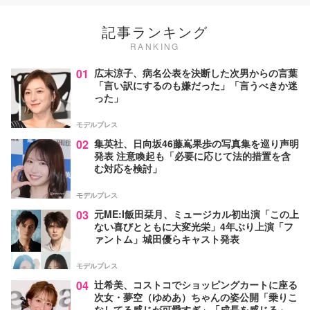
記事ランキング
RANKING
01
広末涼子、病名公表を決断した次男からの言葉
「言い訳にするのも嫌だった」「言うべきか迷
った」
モデルプレス
02
集英社、日向坂46藤嶌果歩の写真集を巡り声明
発表 注意喚起も「必要に応じて法的措置を含
む対応を検討」
モデルプレス
03
元ME:I飯田栞月、ミュージカル初出演「この上
ない喜びとともに大変光栄」4年ぶり上演「フ
ァントム」城田優らキャスト発表
モデルプレス
04
辻希美、コストコでショッピングカートに座る
次女・夢空（ゆめあ）ちゃんの姿公開「乗りこ
なしてる感じが可愛すぎ」「成長を感じる」の