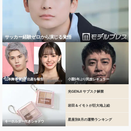
サッカー経験ゼロから演じる覚悟
山本舞香 第1子出産を報告
小栗5年ぶり民放レギュラー
光GENJI サブスク解禁
岩田＆イモトが巨大地上絵
星座別8月の運勢ランキング
キーホルダー付きシャドウ