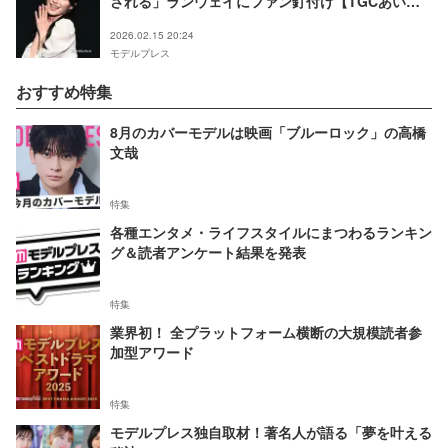
される」ランウェイにファン釘付け【TGCあい
ち・なごや2026】
2026.02.15 20:24
モデルプレス
おすすめ特集
8月のカバーモデルは映画「ブルーロック」の高橋
文哉
特集
各種エンタメ・ライフスタイルにまつわるランキン
グ＆読者アンケート結果を発表
特集
業界初！ 全プラットフォーム横断の大規模読者参
加型アワード
特集
モデルプレス独自取材！著名人が語る「夢を叶える