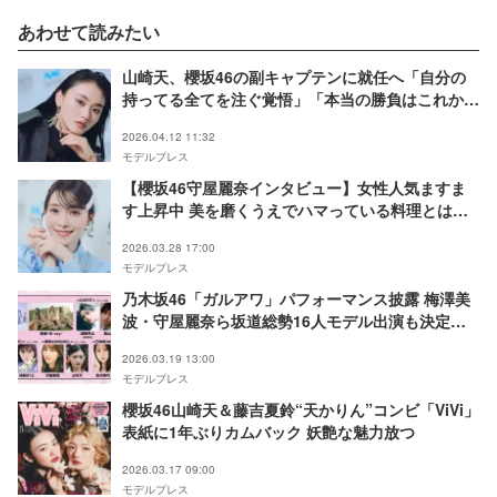
あわせて読みたい
山崎天、櫻坂46の副キャプテンに就任へ「自分の
持ってる全てを注ぐ覚悟」「本当の勝負はこれか
ら」決意明かす
2026.04.12 11:32
モデルプレス
【櫻坂46守屋麗奈インタビュー】女性人気ますま
す上昇中 美を磨くうえでハマっている料理とは
「頻繁に作っています」
2026.03.28 17:00
モデルプレス
乃木坂46「ガルアワ」パフォーマンス披露 梅澤美
波・守屋麗奈ら坂道総勢16人モデル出演も決定
【GirlsAward 2026 SPRING／SUMMER】
2026.03.19 13:00
モデルプレス
櫻坂46山崎天＆藤吉夏鈴“天かりん”コンビ「ViVi」
表紙に1年ぶりカムバック 妖艶な魅力放つ
2026.03.17 09:00
モデルプレス