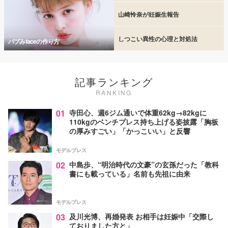
山崎怜奈が妊娠生報告
しつこい異性の心理と対処法
バブみfaceの作り方
記事ランキング
RANKING
01
寺田心、週6ジム通いで体重62kg→82kgに
110kgのベンチプレス持ち上げる姿披露「胸板
の厚みすごい」「かっこいい」と反響
モデルプレス
02
中島歩、“明治時代の文豪”の玄孫だった「教科
書にも載っている」名前も先祖に由来
モデルプレス
03
及川光博、再婚発表 お相手は妊娠中「交際し
ておりました方と」