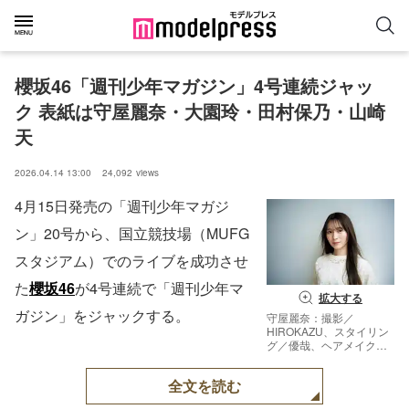
櫻坂46「週刊少年マガジン」4号連続ジャッ
ク 表紙は守屋麗奈・大園玲・田村保乃・山崎
天
2026.04.14 13:00
24,092
views
4月15日発売の「週刊少年マガジ
ン」20号から、国立競技場（MUFG
スタジアム）でのライブを成功させ
た
櫻坂46
が4号連続で「週刊少年マ
拡大する
ガジン」をジャックする。
守屋麗奈：撮影／
HIROKAZU、スタイリン
グ／優哉、ヘアメイク／
田村直子、デザイン／松
本麻実（GROSVENOR
全文を読む
design.）