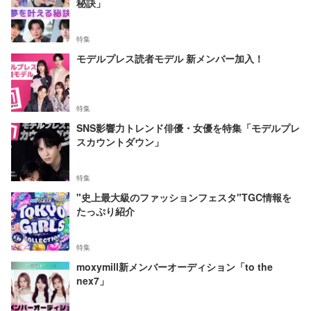
秘訣」
特集
モデルプレス読者モデル 新メンバー加入！
特集
SNS影響力トレンド俳優・女優を特集「モデルプレ
スカウントダウン」
特集
"史上最大級のファッションフェスタ"TGC情報を
たっぷり紹介
特集
moxymill新メンバーオーディション「to the
nex7」