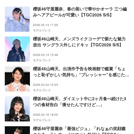
櫻坂46守屋麗奈、春の装いで華やかオーラ 三つ編
みヘアアピールが可愛い【TGC2026 S/S】
2026.03.14 17:29
モデルプレス
櫻坂46山崎天、メンズライクコーデで新たな魅力
放出 サングラス外しにドキッ【TGC2026 S/S】
2026.03.14 15:48
モデルプレス
櫻坂46山崎天、出演作予告を映画館で鑑賞「ちょ
っと恥ずかしい気持ち」“プレッシャー”を感じた瞬
間も明かす【GEMNIBUS vol.2】
2026.03.04 15:23
モデルプレス
櫻坂46山崎天、ダイエット中に2ヶ月食べ続けた3
つの食材告白「痩せたんですけど…」
2026.02.18 18:05
モデルプレス
櫻坂46守屋麗奈「最強ビジュ」「れなぁの笑顔癒