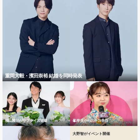
重岡大毅・濱田崇裕 結婚を同時発表
福山雅治がサプライズ登場
峯岸 夫からのキス告白
大野智がイベント開催