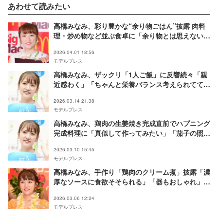
あわせて読みたい
高橋みなみ、彩り豊かな“余り物ごはん”披露 肉料
理・炒め物など並ぶ食卓に「余り物とは思えない豪
華さ」「ヘルシーで憧れる」の声
2026.04.01 18:56
モデルプレス
高橋みなみ、ザックリ「1人ご飯」に反響続々「親
近感わく」「ちゃんと栄養バランス考えられててす
ごい」
2026.03.14 21:38
モデルプレス
高橋みなみ、鶏肉の生姜焼き完成直前でハプニング
完成料理に「真似して作ってみたい」「茄子の照り
がたまらない」の声
2026.03.10 15:45
モデルプレス
高橋みなみ、手作り「鶏肉のクリーム煮」披露「濃
厚なソースに食欲そそられる」「器もおしゃれ」の
声
2026.03.06 12:24
モデルプレス