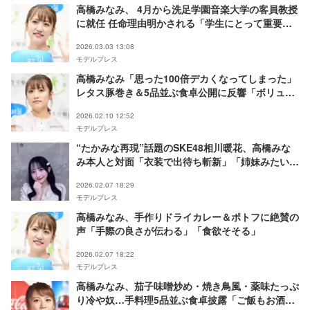
高橋みなみ、 4月から洗足学園音楽大学の客員教授
に就任 任命理由明かされる「学生にとって重要な
学びにつながると考えた」
2026.03.03 13:08
モデルプレス
高橋みなみ「思った100倍デカくなってしまった」
レタス豚巻き＆5品並ぶ食卓公開に反響「ボリュー
ム満点」「ヘルシーで良さそう」
2026.02.10 12:52
モデルプレス
“たかみな再現”話題のSKE48相川暖花、高橋みな
み本人と対面「衣装で出待ち斬新」「姉妹みたい」
の声
2026.02.07 18:29
モデルプレス
高橋みなみ、手作りドライカレー＆ポトフに絶賛の
声「手際の良さが伝わる」「食欲そそる」
2026.02.07 18:22
モデルプレス
高橋みなみ、茄子味噌炒め・焼き鳥風・薬味たっぷ
り冷や奴…手料理5品並ぶ食卓披露「ご飯もお酒も