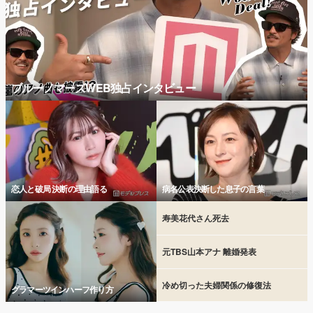
ブルーノマーズWEB独占インタビュー
恋人と破局 決断の理由語る
病名公表決断した息子の言葉
寿美花代さん死去
元TBS山本アナ 離婚発表
冷め切った夫婦関係の修復法
グラマーツインハーフ作り方