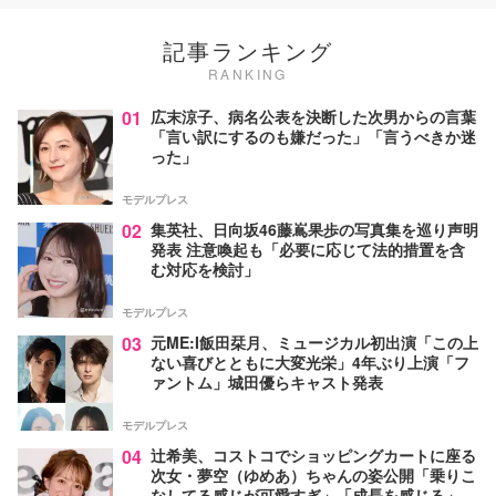
記事ランキング
RANKING
01
広末涼子、病名公表を決断した次男からの言葉
「言い訳にするのも嫌だった」「言うべきか迷
った」
モデルプレス
02
集英社、日向坂46藤嶌果歩の写真集を巡り声明
発表 注意喚起も「必要に応じて法的措置を含
む対応を検討」
モデルプレス
03
元ME:I飯田栞月、ミュージカル初出演「この上
ない喜びとともに大変光栄」4年ぶり上演「フ
ァントム」城田優らキャスト発表
モデルプレス
04
辻希美、コストコでショッピングカートに座る
次女・夢空（ゆめあ）ちゃんの姿公開「乗りこ
なしてる感じが可愛すぎ」「成長を感じる」の