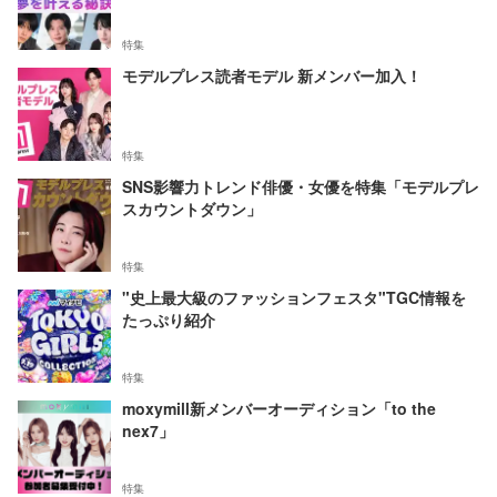
特集
モデルプレス読者モデル 新メンバー加入！
特集
SNS影響力トレンド俳優・女優を特集「モデルプレ
スカウントダウン」
特集
"史上最大級のファッションフェスタ"TGC情報を
たっぷり紹介
特集
moxymill新メンバーオーディション「to the
nex7」
特集