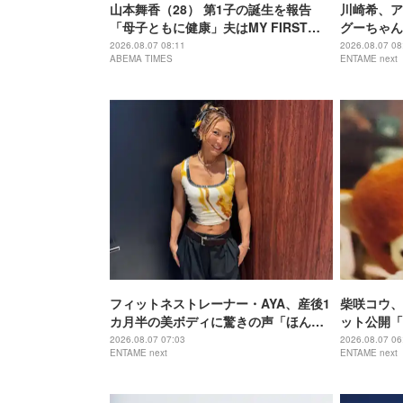
山本舞香（28） 第1子の誕生を報告
川崎希、ア
「母子ともに健康」夫はMY FIRST
グーちゃん
STORY Hiro（32）
はこの表情
2026.08.07 08:11
2026.08.07 08
ABEMA TIMES
ENTAME next
フィットネストレーナー・AYA、産後1
柴咲コウ、
カ月半の美ボディに驚きの声「ほんと
ット公開「
に出産したのー？」
でもなくか
2026.08.07 07:03
2026.08.07 06
ENTAME next
ENTAME next