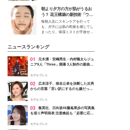
ーについて熱く語り合ってもらっ
を集めています。メイクやファッ
た。
朝より夕方の方が肌がうるお
ションの完成度を高めるベースと
して、“髪そのものの美しさ”に改
う？ 花王構築の新技術「ウォ
めて注目する人が増えている様
ーターキャプチャリングスキ
毎朝入念にスキンケアを行って
子。今回は、そんな憧れの艶やか
ン（捕水肌）」がスキンケア
も、夕方には肌の乾燥を感じてし
な髪を日常で叶える、美容好きの
の常識を変える予感
まったり、保湿ミストが手放せな
女性たちのヘアケア事情を紹介し
いという読者も多いのでは？そん
ます。
な美容の常識を大きく変える可能
ニュースランキング
性を秘めた、革新的な「Water
Capturing Skin（ウォーターキャ
プチャリングスキン：捕水肌）」
01
元木湧・安嶋秀生・内村颯太らジュ
技術を、花王が構築した。
ニア9人「Three」開幕 3人制作の新曲＆
手描きセットに込めた想い「もっと前に
進んで夢を掴みたい」【ゲネプロレポ】
モデルプレス
02
広末涼子、病名公表を決断した次男
からの言葉「言い訳にするのも嫌だっ
た」「言うべきか迷った」
モデルプレス
03
集英社、日向坂46藤嶌果歩の写真集
を巡り声明発表 注意喚起も「必要に応じ
て法的措置を含む対応を検討」
モデルプレス