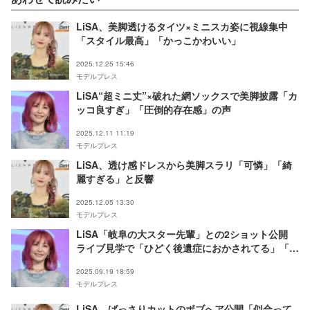
LiSA、美脚透けるタイツ×ミニスカ姿に視線集中
「スタイル最高」「かっこかわいい」
2025.12.25 15:46
モデルプレス
LiSA“超ミニ丈”×破れた網ソックスで美脚披露「カ
ッコ良すぎ」「圧倒的存在感」の声
2025.12.11 11:19
モデルプレス
LiSA、透け感ドレスから美脚スラリ「可憐」「綺
麗すぎる」と反響
2025.12.05 13:30
モデルプレス
LiSA「岐阜の大スター先輩」との2ショット公開
ライブ見学で「ひどく後遺症におかされてる」「な
んて最高なんだ」
2025.09.19 18:59
モデルプレス
LiSA、ばっさりカットのボブへア公開「似合って