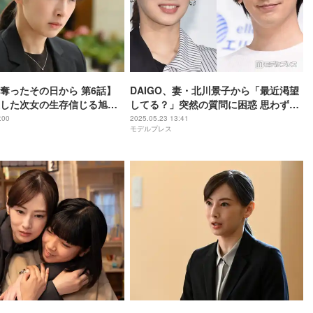
奪ったその日から 第6話】
DAIGO、妻・北川景子から「最近渇望
した次女の生存信じる旭に
してる？」突然の質問に困惑 思わず喝
入れられた出来事
:00
2025.05.23 13:41
モデルプレス