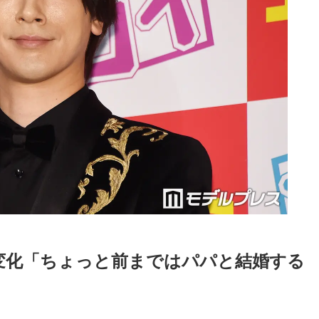
に変化「ちょっと前まではパパと結婚する
Loaded
:
87.03%