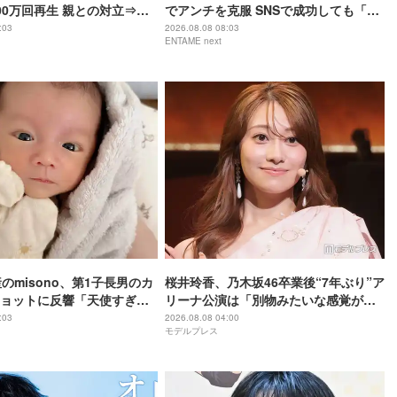
00万回再生 親との対立⇒ア
でアンチを克服 SNSで成功しても「全
「動画全消し」の軌跡
部猫のため」21歳の素顔
:03
2026.08.08 08:03
ENTAME next
のmisono、第1子長男のカ
桜井玲香、乃木坂46卒業後“7年ぶり”ア
ョットに反響「天使すぎ
リーナ公演は「別物みたいな感覚があ
る」【New HISTORY COMING】
:03
2026.08.08 04:00
モデルプレス