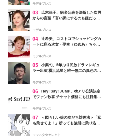
「かっこいい」と反響
モデルプレス
03
広末涼子、病名公表を決断した次男
からの言葉「言い訳にするのも嫌だっ
た」「言うべきか迷った」
モデルプレス
04
辻希美、コストコでショッピングカ
ートに座る次女・夢空（ゆめあ）ちゃん
の姿公開「乗りこなしてる感じが可愛す
ぎ」「成長を感じる」の声
モデルプレス
05
小栗旬、5年ぶり民放ドラマレギュ
ラー出演 横浜流星と唯一無二の異色のバ
ディで初共演【LOST10】
モデルプレス
06
Hey! Say! JUMP、横アリ公演決定
でファン歓喜 チケット価格にも注目集ま
る「激アツ」「平成に戻ったみたい」
モデルプレス
07
＜図々しい娘の友だち対処法＞「私
も乗せてよ！」断っても強引に乗り込ん
でくる友だち【第1話まんが】
ママスタ☆セレクト