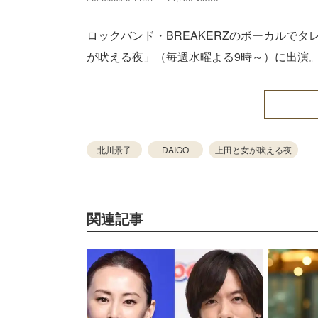
ロックバンド・BREAKERZのボーカルでタ
が吠える夜」（毎週水曜よる9時～）に出演
北川景子
DAIGO
上田と女が吠える夜
関連記事