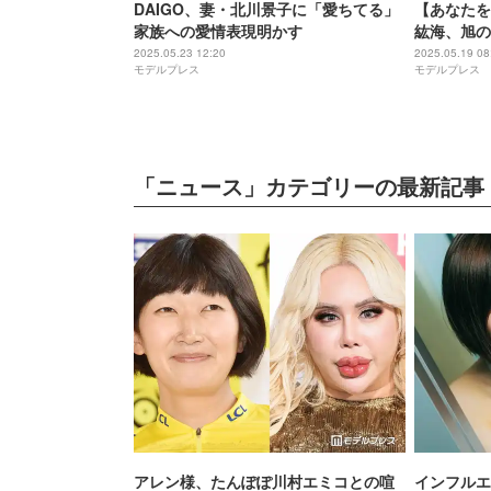
DAIGO、妻・北川景子に「愛ちてる」
【あなたを
家族への愛情表現明かす
紘海、旭の
できなかっ
2025.05.23 12:20
2025.05.19 08
モデルプレス
モデルプレス
「ニュース」カテゴリーの最新記事
アレン様、たんぽぽ川村エミコとの喧
インフルエ