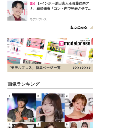
08
レインボー池田直人＆佐藤佳奈ア
ナ、結婚発表「コント内で発表させてい
ただきました」読売テレビ退社は生活拠
点変更のため
モデルプレス
もっとみる
画像ランキング
1
2
3
4
5
6