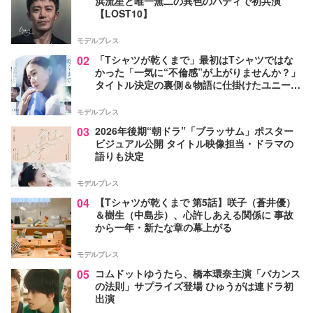
浜流星と唯一無二の異色のバディで初共演
【LOST10】
モデルプレス
02
「Tシャツが乾くまで」最初はTシャツではな
かった「一気に“不倫感”が上がりませんか？」
タイトル決定の裏側＆物語に仕掛けたユニーク
な視点【脚本家・生方美久氏インタビュー】
モデルプレス
03
2026年後期“朝ドラ”「ブラッサム」ポスター
ビジュアル公開 タイトル映像担当・ドラマの
語りも決定
モデルプレス
04
【Tシャツが乾くまで 第5話】咲子（蒼井優）
＆樹生（中島歩）、心許しあえる関係に 事故
から一年・新たな章の幕上がる
モデルプレス
05
コムドットゆうたら、橋本環奈主演「バカンス
の法則」サプライズ登場 ひゅうがは連ドラ初
出演