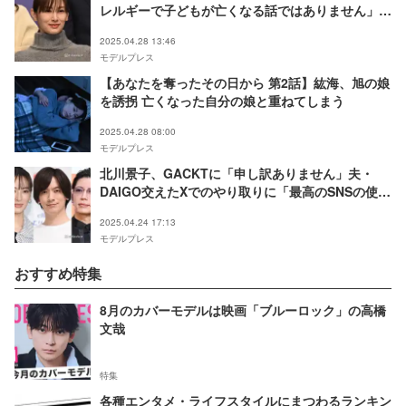
レルギーで子どもが亡くなる話ではありません」制
作意図を説明
2025.04.28 13:46
モデルプレス
【あなたを奪ったその日から 第2話】紘海、旭の娘
を誘拐 亡くなった自分の娘と重ねてしまう
2025.04.28 08:00
モデルプレス
北川景子、GACKTに「申し訳ありません」夫・
DAIGO交えたXでのやり取りに「最高のSNSの使い
方」「こっちまで笑顔になった」と反響
2025.04.24 17:13
モデルプレス
おすすめ特集
8月のカバーモデルは映画「ブルーロック」の高橋
文哉
特集
各種エンタメ・ライフスタイルにまつわるランキン