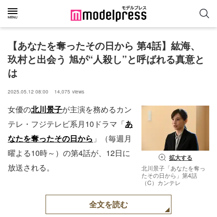
【あなたを奪ったその日から 第4話】紘海、
玖村と出会う 旭が“人殺し”と呼ばれる真意と
は
2025.05.12 08:00
14,075
views
女優の
北川景子
が主演を務めるカン
テレ・フジテレビ系月10ドラマ「
あ
なたを奪ったその日から
」（毎週月
曜よる10時～）の第4話が、12日に
拡大する
放送される。
北川景子「あなたを奪っ
たその日から」第4話
（C）カンテレ
全文を読む