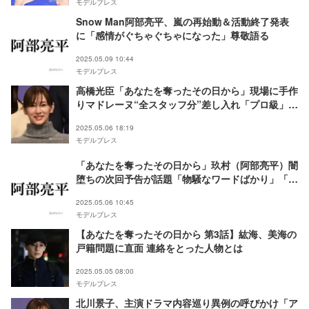
モデルプレス
Snow Man阿部亮平、嵐の再始動＆活動終了発表
に「感情がぐちゃぐちゃになった」尊敬語る
2025.05.09 10:44
モデルプレス
高橋光臣「あなたを奪ったその日から」現場に手作
りマドレーヌ“全スタッフ分”差し入れ「プロ級」
「すごすぎる」北川景子も感謝
2025.05.06 18:19
モデルプレス
「あなたを奪ったその日から」玖村（阿部亮平）闇
堕ちの次回予告が話題「物騒なワードばかり」「別
人みたい」マッチングアプリ画面に佐久間大介も反
2025.05.06 10:45
応
モデルプレス
【あなたを奪ったその日から 第3話】紘海、美海の
戸籍問題に直面 連絡をとった人物とは
2025.05.05 08:00
モデルプレス
北川景子、主演ドラマ内容巡り異例の呼びかけ「ア