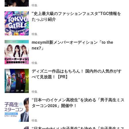
特集
"史上最大級のファッションフェスタ"TGC情報を
たっぷり紹介
特集
moxymill新メンバーオーディション「to the
nex7」
特集
ディズニー作品はもちろん！ 国内外の人気作がす
べて見放題！【PR】
特集
“日本一のイケメン高校生”を決める「男子高生ミス
ターコン2026」開催中！
特集
“日本一かわいい女子高生”を決める「女子高生ミス