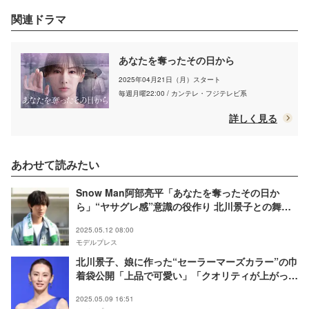
関連ドラマ
あなたを奪ったその日から
2025年04月21日（月）スタート
毎週月曜22:00 / カンテレ・フジテレビ系
詳しく見る
あわせて読みたい
Snow Man阿部亮平「あなたを奪ったその日か
ら」“ヤサグレ感”意識の役作り 北川景子との舞台
裏も明かす
2025.05.12 08:00
モデルプレス
北川景子、娘に作った“セーラーマーズカラー”の巾
着袋公開「上品で可愛い」「クオリティが上がって
る」の声
2025.05.09 16:51