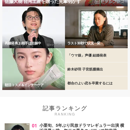
佐藤大樹 台湾土産を贈った先輩明かす
再婚発表 お相手は妊娠中
ラスト30秒で状況一変
「ウマ娘」声優 結婚発表
鈴木砂羽 子宮筋腫摘出
都合のよい恋を卒業するには
朝活コスメ＆インナーケア
記事ランキング
RANKING
01
小栗旬、5年ぶり民放ドラマレギュラー出演 横