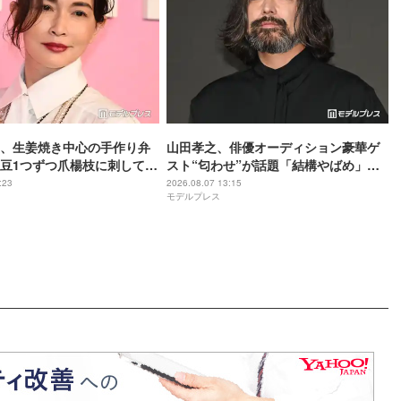
、生姜焼き中心の手作り弁
山田孝之、俳優オーディション豪華ゲ
豆1つずつ爪楊枝に刺してる
スト“匂わせ”が話題「結構やばめ」緊
彩り綺麗」と反響
急で動画配信【THE OPEN CALL】
:23
2026.08.07 13:15
モデルプレス