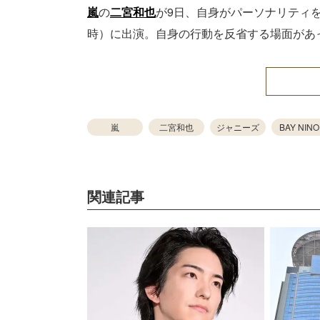
嵐
の
二宮和也
が9日、自身がパーソナリティを務
時）に出演。自身の行動を反省する場面があ
嵐
二宮和也
ジャニーズ
BAY NINO
関連記事