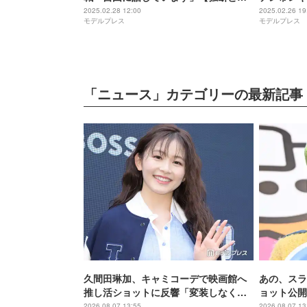
見】
中継＆You
2025.02.28 12:00
2025.02.26 19
モデルプレス
モデルプレス
「ニュース」カテゴリーの最新記事
久間田琳加、キャミコーデで映画館へ
あの、スラ
推し活ショットに反響「変装しなくて
ョット公開
大丈夫？」「透明感レベチ」と反響
さ」「完璧
2026.08.07 13:55
2026.08.07 13