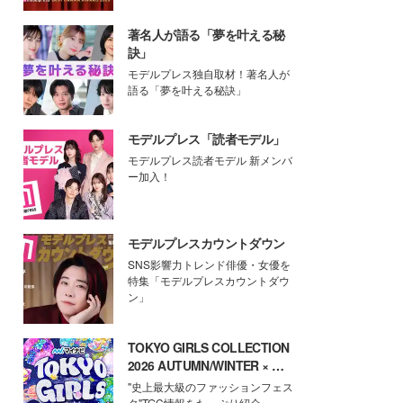
著名人が語る「夢を叶える秘
訣」
モデルプレス独自取材！著名人が
語る「夢を叶える秘訣」
モデルプレス「読者モデル」
モデルプレス読者モデル 新メンバ
ー加入！
モデルプレスカウントダウン
SNS影響力トレンド俳優・女優を
特集「モデルプレスカウントダウ
ン」
TOKYO GIRLS COLLECTION
2026 AUTUMN/WINTER × モ
デルプレス
"史上最大級のファッションフェス
タ"TGC情報をたっぷり紹介