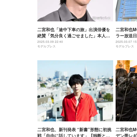
二宮和也「途中下車の旅」出演俳優を
二宮和也M
絶賛「気分良く過ごせました」本人が
ラー放送日
投稿に反応「驚きと感激」
2025.03.09 22:40
2025.03.07 15
モデルプレス
モデルプレス
二宮和也、新刊発表 “新書”形態に初挑
二宮和也M
戦「自由に話しています」【独断と偏
デン帯レギ