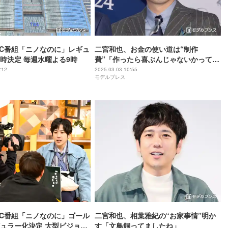
C番組「ニノなのに」レギュ
二宮和也、お金の使い道は“制作
時決定 毎週水曜よる9時
費”「作ったら喜ぶんじゃないかって動
き出している」
:12
2025.03.03 10:55
モデルプレス
C番組「ニノなのに」ゴール
二宮和也、相葉雅紀の“お家事情”明か
ュラー化決定 大型ビジョン
す「文鳥飼ってましたね」