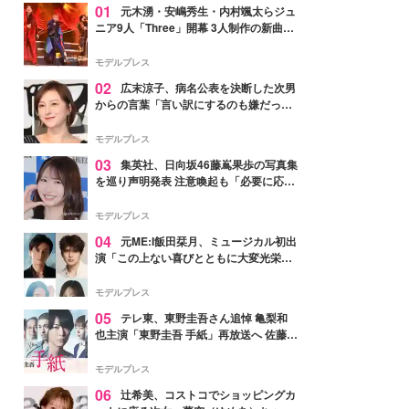
01
元木湧・安嶋秀生・内村颯太らジュ
ニア9人「Three」開幕 3人制作の新曲＆
手描きセットに込めた想い「もっと前に
進んで夢を掴みたい」【ゲネプロレポ】
モデルプレス
02
広末涼子、病名公表を決断した次男
からの言葉「言い訳にするのも嫌だっ
た」「言うべきか迷った」
モデルプレス
03
集英社、日向坂46藤嶌果歩の写真集
を巡り声明発表 注意喚起も「必要に応じ
て法的措置を含む対応を検討」
モデルプレス
04
元ME:I飯田栞月、ミュージカル初出
演「この上ない喜びとともに大変光栄」
4年ぶり上演「ファントム」城田優らキ
ャスト発表
モデルプレス
05
テレ東、東野圭吾さん追悼 亀梨和
也主演「東野圭吾 手紙」再放送へ 佐藤隆
太・本田翼・中村倫也ら出演
モデルプレス
06
辻希美、コストコでショッピングカ