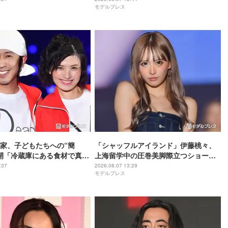
モデルプレス
た」と反響
家、子どもたちへの“簡
「シャッフルアイランド」伊藤桃々、
開「冷蔵庫にある食材で真似
上海留学中の圧巻美脚際立つショーパ
「大人も喜びそうなメニュ
ン姿に反響「身体の半分以上脚」「レ
:37
2026.08.07 13:29
モデルプレス
ベチのスタイル」