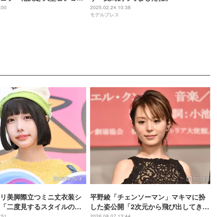
Tube生配信で発表
:00
2025.02.24 10:38
モデルプレス
リ美脚際立つミニ丈衣装シ
平野綾「チェンソーマン」マキマに扮
「二度見するスタイルの良
した姿公開「2次元から飛び出してきた
な着こなし」と反響
みたい」「美しさに思わず目を奪われ
:51
2026.08.07 13:44