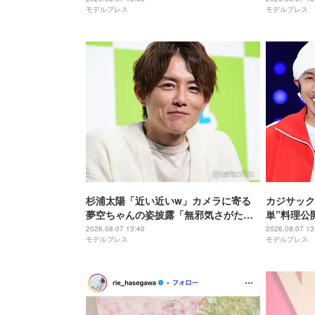
モデルプレス
モデルプレス
杉浦太陽「近い近いw」カメラに寄る
カジサック
夢空ちゃんの姿披露「無邪気さがたま
単”料理公
らない」「全てが愛おしい」の声
できそう」
2026.08.07 13:40
2026.08.07 13
モデルプレス
モデルプレス
ー」の声