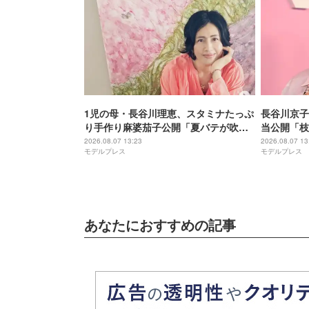
1児の母・長谷川理恵、スタミナたっぷ
長谷川京子
り手作り麻婆茄子公開「夏バテが吹っ
当公開「枝
飛びそう」「食欲そそられる色」の声
のマメ」「
2026.08.07 13:23
2026.08.07 13
モデルプレス
モデルプレス
あなたにおすすめの記事