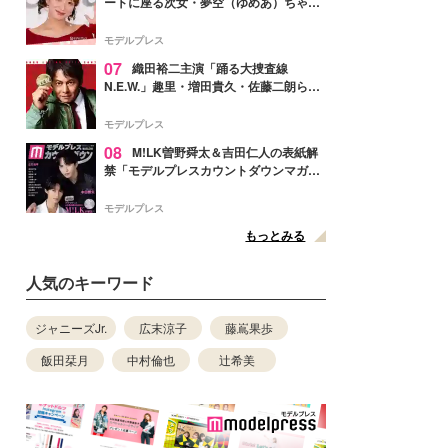
ートに座る次女・夢空（ゆめあ）ちゃん
の姿公開「乗りこなしてる感じが可愛す
ぎ」「成長を感じる」の声
モデルプレス
07
織田裕二主演「踊る大捜査線
N.E.W.」趣里・増田貴久・佐藤二朗ら新
メンバー紹介映像解禁 各キャラクター象
徴する“謎のキーワード”も
モデルプレス
08
M!LK曽野舜太＆吉田仁人の表紙解
禁「モデルプレスカウントダウンマガジ
ン」巻頭に登場
モデルプレス
もっとみる
人気のキーワード
ジャニーズJr.
広末涼子
藤嶌果歩
飯田栞月
中村倫也
辻希美