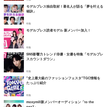
モデルプレス独自取材！著名人が語る「夢を叶える
秘訣」
特集
モデルプレス読者モデル 新メンバー加入！
特集
SNS影響力トレンド俳優・女優を特集「モデルプレ
スカウントダウン」
特集
"史上最大級のファッションフェスタ"TGC情報を
たっぷり紹介
特集
moxymill新メンバーオーディション「to the
nex7」