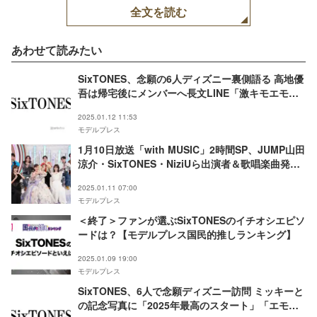
全文を読む
あわせて読みたい
SixTONES、念願の6人ディズニー裏側語る 高地優
吾は帰宅後にメンバーへ長文LINE「激キモエモ
LINE」
2025.01.12 11:53
モデルプレス
1月10日放送「with MUSIC」2時間SP、JUMP山田
涼介・SixTONES・NiziUら出演者＆歌唱楽曲発表
工藤静香・Travis Japanらがアイドルトーク
2025.01.11 07:00
モデルプレス
＜終了＞ファンが選ぶSixTONESのイチオシエピソ
ードは？【モデルプレス国民的推しランキング】
2025.01.09 19:00
モデルプレス
SixTONES、6人で念願ディズニー訪問 ミッキーと
の記念写真に「2025年最高のスタート」「エモす