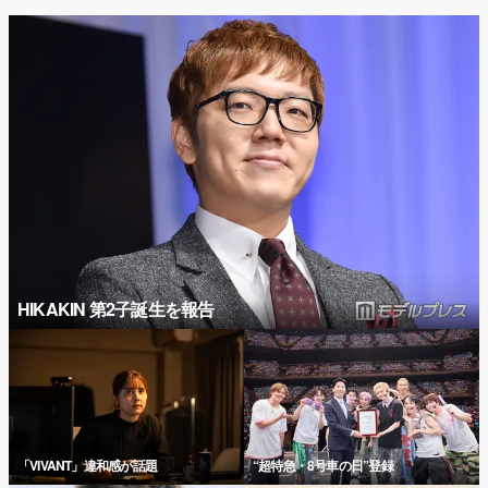
HIKAKIN 第2子誕生を報告
「VIVANT」違和感が話題
“超特急・8号車の日”登録