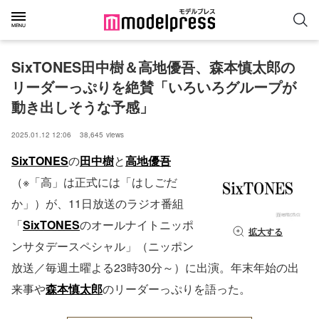
SixTONES田中樹＆高地優吾、森本慎太郎の
リーダーっぷりを絶賛「いろいろグループが
動き出しそうな予感」
2025.01.12 12:06
38,645
views
SixTONES
の
田中樹
と
高地優吾
（※「高」は正式には「はしごだ
か」）が、11日放送のラジオ番組
「
SixTONES
のオールナイトニッポ
拡大する
ンサタデースペシャル」（ニッポン
放送／毎週土曜よる23時30分～）に出演。年末年始の出
来事や
森本慎太郎
のリーダーっぷりを語った。