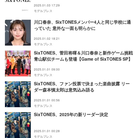
ぎ」の声
2025.01.03 17:29
モデルプレス
川口春奈、SixTONESメンバー4人と同じ学校に通
っていた 意外な一面も明らかに
2025.01.02 18:21
モデルプレス
SixTONES、菅田将暉＆川口春奈と新作ゲーム挑戦
青山駅伝チームも登場【Game of SixTONES SP】
2025.01.01 09:00
モデルプレス
SixTONES、ファン投票で決まった楽曲披露 リー
ダー森本慎太郎は意気込み語る
2025.01.01 00:56
モデルプレス
SixTONES、2025年の新リーダー決定
2025.01.01 00:28
モデルプレス