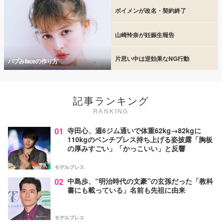
ボイメンが改名・契約終了
山崎怜奈が妊娠生報告
片思い中は逆効果なNG行動
バブみfaceの作り方
記事ランキング
RANKING
01
寺田心、週6ジム通いで体重62kg→82kgに
110kgのベンチプレス持ち上げる姿披露「胸板
の厚みすごい」「かっこいい」と反響
モデルプレス
02
中島歩、“明治時代の文豪”の玄孫だった「教科
書にも載っている」名前も先祖に由来
モデルプレス