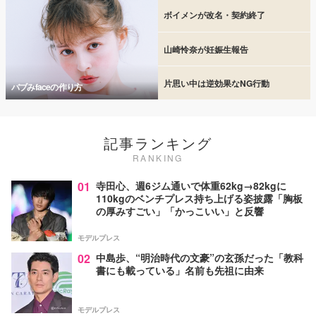
ボイメンが改名・契約終了
山崎怜奈が妊娠生報告
片思い中は逆効果なNG行動
バブみfaceの作り方
記事ランキング
RANKING
01
寺田心、週6ジム通いで体重62kg→82kgに
110kgのベンチプレス持ち上げる姿披露「胸板
の厚みすごい」「かっこいい」と反響
モデルプレス
02
中島歩、“明治時代の文豪”の玄孫だった「教科
書にも載っている」名前も先祖に由来
モデルプレス