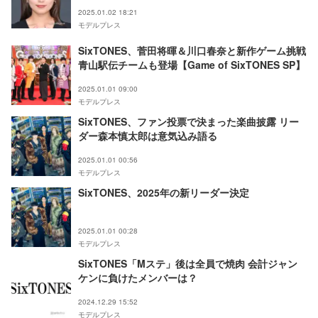
2025.01.02 18:21
モデルプレス
SixTONES、菅田将暉＆川口春奈と新作ゲーム挑戦
青山駅伝チームも登場【Game of SixTONES SP】
2025.01.01 09:00
モデルプレス
SixTONES、ファン投票で決まった楽曲披露 リー
ダー森本慎太郎は意気込み語る
2025.01.01 00:56
モデルプレス
SixTONES、2025年の新リーダー決定
2025.01.01 00:28
モデルプレス
SixTONES「Mステ」後は全員で焼肉 会計ジャン
ケンに負けたメンバーは？
2024.12.29 15:52
モデルプレス