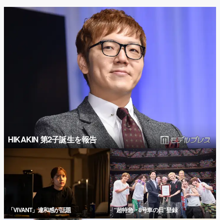
HIKAKIN 第2子誕生を報告
「VIVANT」違和感が話題
“超特急・8号車の日”登録