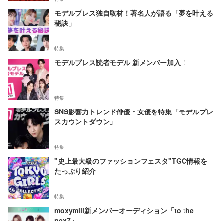
モデルプレス独自取材！著名人が語る「夢を叶える
秘訣」
特集
モデルプレス読者モデル 新メンバー加入！
特集
SNS影響力トレンド俳優・女優を特集「モデルプレ
スカウントダウン」
特集
"史上最大級のファッションフェスタ"TGC情報を
たっぷり紹介
特集
moxymill新メンバーオーディション「to the
nex7」