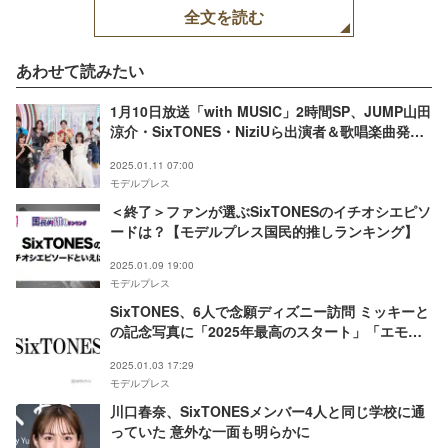
全文を読む
あわせて読みたい
1月10日放送「with MUSIC」2時間SP、JUMP山田
涼介・SixTONES・NiziUら出演者＆歌唱楽曲発表
工藤静香・Travis Japanらがアイドルトーク
2025.01.11 07:00
モデルプレス
＜終了＞ファンが選ぶSixTONESのイチオシエピソ
ードは？【モデルプレス国民的推しランキング】
2025.01.09 19:00
モデルプレス
SixTONES、6人で念願ディズニー訪問 ミッキーと
の記念写真に「2025年最高のスタート」「エモす
ぎ」の声
2025.01.03 17:29
モデルプレス
川口春奈、SixTONESメンバー4人と同じ学校に通
っていた 意外な一面も明らかに