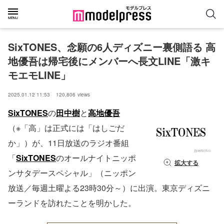
SixTONES、念願の6人ディズニー裏側語る 高
地優吾は帰宅後にメンバーへ長文LINE「激キ
モエモLINE」
2025.01.12 11:53
120,806
views
SixTONES
の
田中樹
と
高地優吾
（※「高」は正式には「はしごだ
か」）が、11日放送のラジオ番組
「
SixTONES
のオールナイトニッポ
拡大する
ンサタデースペシャル」（ニッポン
放送／毎週土曜よる23時30分～）に出演。東京ディズニ
ーランドを訪れたことを明かした。