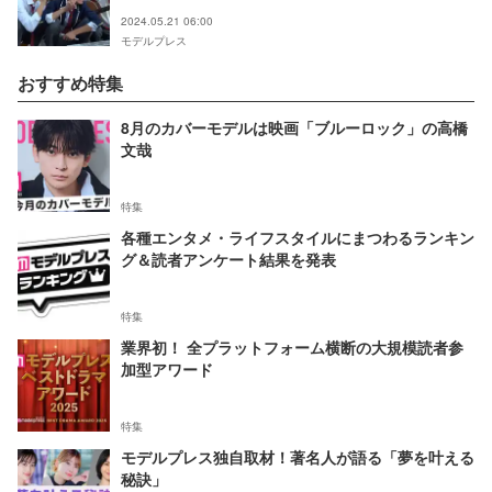
【BORDERLESS Aぇ! group デビューまでのキセ
2024.05.21 06:00
キ】
モデルプレス
おすすめ特集
8月のカバーモデルは映画「ブルーロック」の高橋
文哉
特集
各種エンタメ・ライフスタイルにまつわるランキン
グ＆読者アンケート結果を発表
特集
業界初！ 全プラットフォーム横断の大規模読者参
加型アワード
特集
モデルプレス独自取材！著名人が語る「夢を叶える
秘訣」