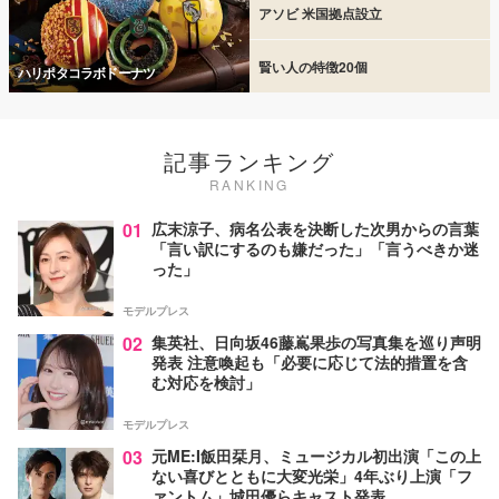
アソビ 米国拠点設立
賢い人の特徴20個
ハリポタコラボドーナツ
記事ランキング
RANKING
01
広末涼子、病名公表を決断した次男からの言葉
「言い訳にするのも嫌だった」「言うべきか迷
った」
モデルプレス
02
集英社、日向坂46藤嶌果歩の写真集を巡り声明
発表 注意喚起も「必要に応じて法的措置を含
む対応を検討」
モデルプレス
03
元ME:I飯田栞月、ミュージカル初出演「この上
ない喜びとともに大変光栄」4年ぶり上演「フ
ァントム」城田優らキャスト発表