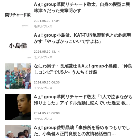
Aぇ! group草間リチャード敬太、自身の髪型に興
味津々だった先輩明かす
2024.05.30 17:04
モデルプレス
Aぇ! group小島健、KAT-TUN亀梨和也との約束明
かす「やっぱかっこいいですよね」
2024.05.30 13:14
モデルプレス
なにわ男子・長尾謙杜＆Aぇ! group小島健、“仲良
しコンビ”でUSJへ うんちく炸裂
2024.05.30 06:30
モデルプレス
Aぇ! group草間リチャード敬太「1人で泣きながら
帰りました」アイドル活動に悩んでいた過去 救わ
れた先輩の言葉とは
2024.05.28 06:00
モデルプレス
Aぇ! group佐野晶哉「事務所を辞めるつもりでし
た」小島健＆正門良規との友情秘話告白