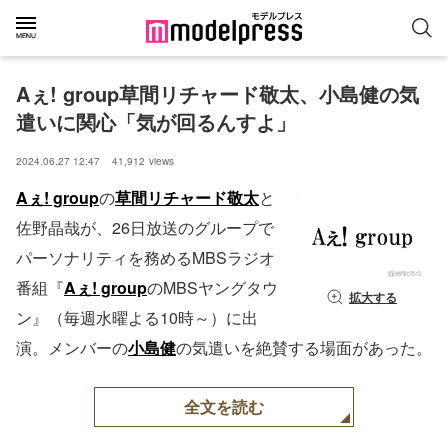
Aぇ! group草間リチャード敬太、小島健の気
遣いに関心「気が回るんすよ」
2024.06.27 12:47
41,912
views
Aぇ! group
の
草間リチャード敬太
と
佐野晶哉が、26日放送のグループで
パーソナリティを務めるMBSラジオ
番組『
Aぇ! group
のMBSヤングタウ
拡大する
ン』（毎週水曜よる10時～）に出
演。メンバーの
小島健
の気遣いを絶賛する場面があった。
全文を読む