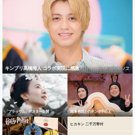
キンプリ高橋海人 コラボ実現に感激
「ブラッサム」ポスター公開
深澤 有田とのテンポ手応え
ヒカキン 二千万寄付