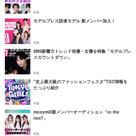
特集
モデルプレス読者モデル 新メンバー加入！
特集
SNS影響力トレンド俳優・女優を特集「モデルプレ
スカウントダウン」
特集
"史上最大級のファッションフェスタ"TGC情報を
たっぷり紹介
特集
moxymill新メンバーオーディション「to the
nex7」
特集