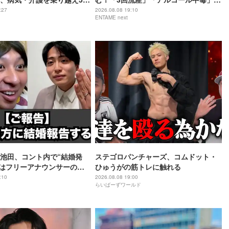
あちゃん”に
身の過去を赤裸々告白
:27
2026.08.08 19:10
ENTAME next
池田、コント内で“結婚発
ステゴロパンチャーズ、コムドット・
手はフリーアナウンサーの佐
ひゅうがの筋トレに触れる
:10
2026.08.08 19:00
らいばーずワールド