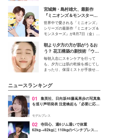
女性たちのヘアケア事情を紹介し
イベートでも仲良しで旅行好きな
ます。
宮城舞・島村雄大、最新作
モデル・愛甲ひかりさんと橋下美
好さんを迎えて本音で女子会トー
『ミニオンズ＆モンスター
ク。猛暑のお出かけを快適に過ご
ズ』の魅力熱弁 ハチャメチャ
世界中で愛される「ミニオンズ」
すヒントや、2人が感動した夏の
だけじゃない“友情と絆”に感
シリーズの最新作『ミニオンズ＆
生理の新常識にも迫りました。
動
モンスターズ』が8月7日（金）に
公開。モデルプレスでは、“大のミ
朝より夕方の方が肌がうるお
ニオン好き”という共通点を持つモ
デルの宮城舞と島村雄大の特別対
う？ 花王構築の新技術「ウォ
談をお届け！それぞれの視点か
ーターキャプチャリングスキ
毎朝入念にスキンケアを行って
ら、今作ならではの魅力や予想外
ン（捕水肌）」がスキンケア
も、夕方には肌の乾燥を感じてし
の感動をもたらす奥深いストーリ
の常識を変える予感
まったり、保湿ミストが手放せな
ーについて熱く語り合ってもらっ
いという読者も多いのでは？そん
た。
な美容の常識を大きく変える可能
ニュースランキング
性を秘めた、革新的な「Water
Capturing Skin（ウォーターキャ
プチャリングスキン：捕水肌）」
01
集英社、日向坂46藤嶌果歩の写真集
技術を、花王が構築した。
を巡り声明発表 注意喚起も「必要に応じ
て法的措置を含む対応を検討」
モデルプレス
02
寺田心、週6ジム通いで体重
62kg→82kgに 110kgのベンチプレス持
ち上げる姿披露「胸板の厚みすごい」