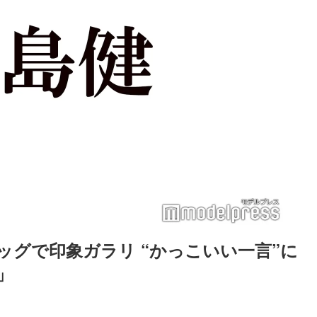
ウィッグで印象ガラリ “かっこいい一言”に
」
Loaded
:
83.55%