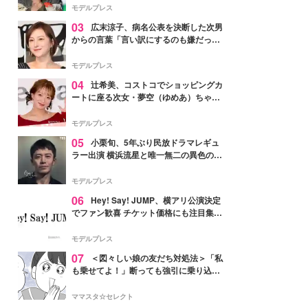
「かっこいい」と反響
モデルプレス
03
広末涼子、病名公表を決断した次男
からの言葉「言い訳にするのも嫌だっ
た」「言うべきか迷った」
モデルプレス
04
辻希美、コストコでショッピングカ
ートに座る次女・夢空（ゆめあ）ちゃん
の姿公開「乗りこなしてる感じが可愛す
ぎ」「成長を感じる」の声
モデルプレス
05
小栗旬、5年ぶり民放ドラマレギュ
ラー出演 横浜流星と唯一無二の異色のバ
ディで初共演【LOST10】
モデルプレス
06
Hey! Say! JUMP、横アリ公演決定
でファン歓喜 チケット価格にも注目集ま
る「激アツ」「平成に戻ったみたい」
モデルプレス
07
＜図々しい娘の友だち対処法＞「私
も乗せてよ！」断っても強引に乗り込ん
でくる友だち【第1話まんが】
ママスタ☆セレクト