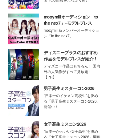
moxymillオーディション「to
the nex7」×モデルプレス
moxymill新メンバーオーディショ
ン「to the nex7」
ディズニープラスのおすすめ
作品をモデルプレスが紹介！
ディズニー作品はもちろん！ 国内
外の人気作がすべて見放題！
【PR】
男子高生ミスターコン2026
“日本一のイケメン高校生”を決め
る「男子高生ミスターコン2026」
開催中！
女子高生ミスコン2026
“日本一かわいい女子高生”を決め
る「女子高生ミスコン2026」開催