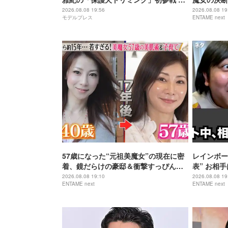
リームチームで心込めて挑む【24時間
歳で“おば
2026.08.08 19:56
2026.08.08 19
モデルプレス
ENTAME next
テレビ49】
57歳になった“元祖美魔女”の現在に密
レインボー
着、鏡だらけの豪邸＆衝撃すっぴん姿
表” お相
を披露
藤佳奈
2026.08.08 19:10
2026.08.08 19
ENTAME next
ENTAME next