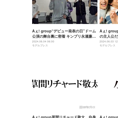
Aぇ! group“デビュー発表の日”ドーム
Aぇ! gr
公演の舞台裏に密着 キンプリ永瀬廉・
の主人公だ
なにわ男子も見守る
語誕生？「
2024.06.04 06:00
2024.06.03 12
モデルプレス
モデルプレス
Aぇ! group草間リチャード敬太、自身
Aぇ! gr