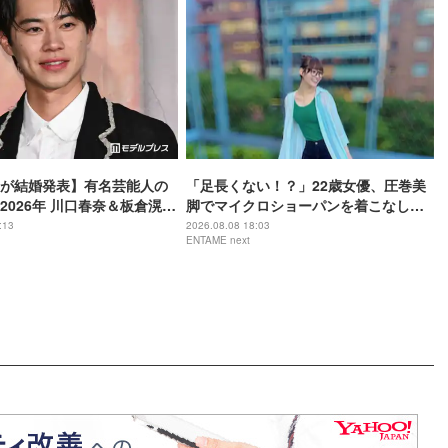
が結婚発表】有名芸能人の
「足長くない！？」22歳女優、圧巻美
2026年 川口春奈＆板倉滉選
脚でマイクロショーパンを着こなし
な実＆亀梨和也・新木優子
「めちゃくちゃ可愛い」
:13
2026.08.08 18:03
ENTAME next
ほか