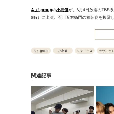
Aぇ! group
の
小島健
が、6月4日放送のTB
8時）に出演。石川五右衛門の衣装姿を披露
Aぇ! group
小島健
ジャニーズ
ラヴィッ
関連記事