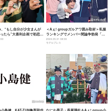
oup、“もし自分が少女まんが
＜Aぇ! groupガルアワ囲み取材＞私服
ったら”大喜利企画で初恋物
ランキングでメンバー間論争勃発「ち
ちゃお」初登場
ゃんと勝負したい」ランウェイ裏側も
:00
2024.05.31 08:00
モデルプレス
明かす
oup小島健、KAT-TUN亀梨和也
なにわ男子・長尾謙杜＆Aぇ! group小