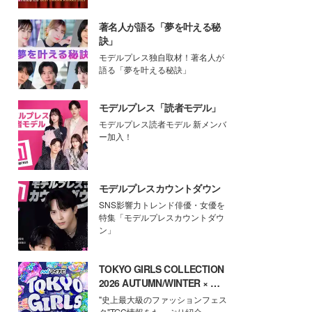
著名人が語る「夢を叶える秘
訣」
モデルプレス独自取材！著名人が
語る「夢を叶える秘訣」
モデルプレス「読者モデル」
モデルプレス読者モデル 新メンバ
ー加入！
モデルプレスカウントダウン
SNS影響力トレンド俳優・女優を
特集「モデルプレスカウントダウ
ン」
TOKYO GIRLS COLLECTION
2026 AUTUMN/WINTER × モ
デルプレス
"史上最大級のファッションフェス
タ"TGC情報をたっぷり紹介