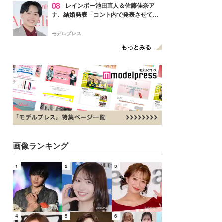
08
レインボー池田直人＆佐藤佳奈ア
ナ、結婚発表「コント内で発表させてい
ただきました」読売テレビ退社は生活拠
点変更のため
モデルプレス
もっとみる
画像ランキング
1
2
3
4
5
6