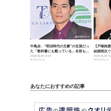
中島歩、“明治時代の文豪”の玄孫だっ
【戸塚純貴
た「教科書にも載っている」名前も先
結婚相次ぐ
祖に由来
手・田中み
2026.08.08 18:44
2026.08.08 18
モデルプレス
モデルプレス
＆中島裕翔
あなたにおすすめの記事