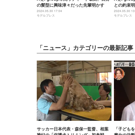
の髪型に興味津々だった先輩明かす
との約束明
すよね」
2024.05.30 17:04
2024.05.30 13
モデルプレス
モデルプレス
「ニュース」カテゴリーの最新記事
サッカー日本代表・森保一監督、相葉
「子どもを
雅紀の「保護犬トリミング」初参戦 ド
魔女の決断