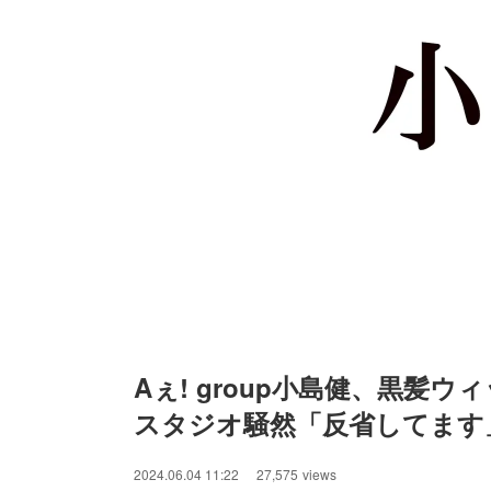
Aぇ! group小島健、黒髪
スタジオ騒然「反省してます
/
Unmute
2024.06.04 11:22
27,575
views