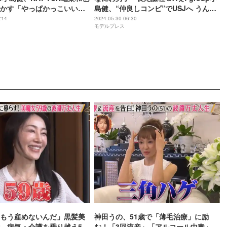
かす「やっぱかっこいいで
島健、“仲良しコンビ”でUSJへ うんち
く炸裂
:14
2024.05.30 06:30
モデルプレス
もう産めないんだ」黒髪美
神田うの、51歳で「薄毛治療」に励
、病気・介護を乗り越え56
む！「3回流産」「アルコール中毒」自