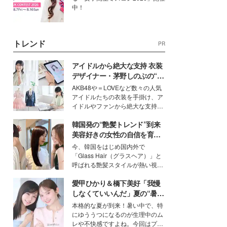
中！
トレンド
PR
アイドルから絶大な支持 衣装
デザイナー・茅野しのぶの“可
愛い”を作る美学＜「シチズン
AKB48や＝LOVEなど数々の人気
クロスシー」インタビュー＞
アイドルたちの衣装を手掛け、ア
イドルやファンから絶大な支持を
得る、株式会社オサレカンパニー
韓国発の“艶髪トレンド”到来
取締役兼クリエイティブディレク
ター・茅野しのぶ。一人ひとりの
美容好きの女性の自信を育む
個性に寄り添い、魅力を引き出す
「ヘアケア事情」って？
今、韓国をはじめ国内外で
衣装作りは、多くの女性たちに勇
「Glass Hair（グラスヘア）」と
気と自信を与え続けている。
呼ばれる艶髪スタイルが熱い視線
を集めています。メイクやファッ
愛甲ひかり＆橋下美好「我慢
ションの完成度を高めるベースと
して、“髪そのものの美しさ”に改
しなくていいんだ」夏の“暑さ
めて注目する人が増えている様
対策”の新しい選択肢とは？
本格的な夏が到来！暑い中で、特
子。今回は、そんな憧れの艶やか
にゆううつになるのが生理中のム
な髪を日常で叶える、美容好きの
レや不快感ですよね。今回はプラ