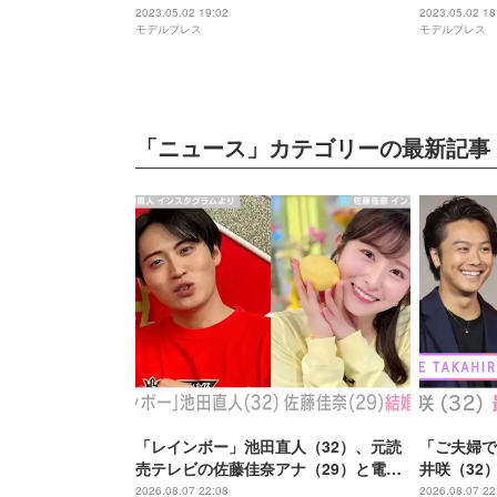
2023.05.02 19:02
2023.05.02 18
モデルプレス
モデルプレス
「ニュース」カテゴリーの最新記事
「レインボー」池田直人（32）、元読
「ご夫婦で
売テレビの佐藤佳奈アナ（29）と電撃
井咲（32
結婚「ジャンボより先とは」「かなり
開
2026.08.07 22:08
2026.08.07 22