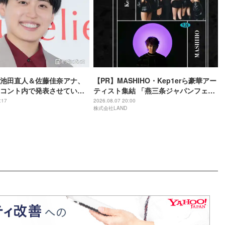
池田直人＆佐藤佳奈アナ、
【PR】MASHIHO・Kep1erら豪華アー
コント内で発表させていた
ティスト集結 「燕三条ジャパンフェス
」読売テレビ退社は生活拠
2026 powered by LANDCON」開催決
:17
2026.08.07 20:00
株式会社LAND
め
定