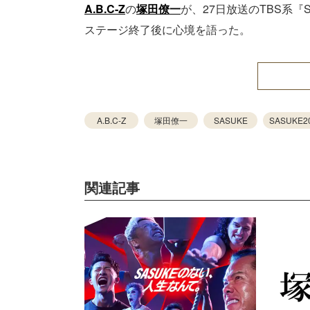
A.B.C-Z
の
塚田僚一
が、27日放送のTBS系『S
ステージ終了後に心境を語った。
A.B.C-Z
塚田僚一
SASUKE
SASUKE2
関連記事