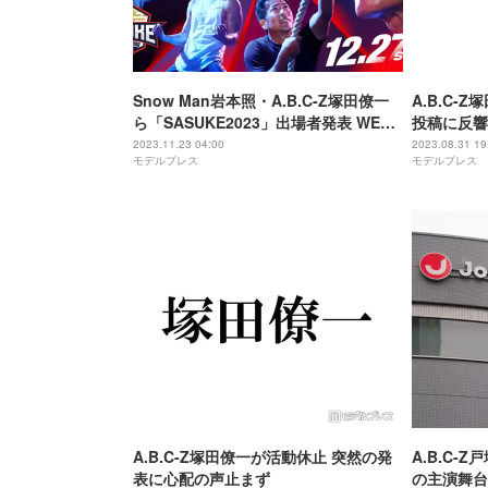
Snow Man岩本照・A.B.C-Z塚田僚一
A.B.C-
ら「SASUKE2023」出場者発表 WEST.
投稿に反響
濱田崇裕が初参戦
よ」
2023.11.23 04:00
2023.08.31 19
モデルプレス
モデルプレス
A.B.C-Z塚田僚一が活動休止 突然の発
A.B.C
表に心配の声止まず
の主演舞台