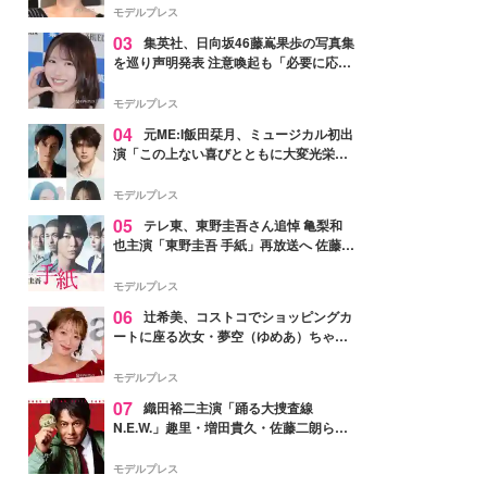
モデルプレス
03
集英社、日向坂46藤嶌果歩の写真集
を巡り声明発表 注意喚起も「必要に応じ
て法的措置を含む対応を検討」
モデルプレス
04
元ME:I飯田栞月、ミュージカル初出
演「この上ない喜びとともに大変光栄」
4年ぶり上演「ファントム」城田優らキ
ャスト発表
モデルプレス
05
テレ東、東野圭吾さん追悼 亀梨和
也主演「東野圭吾 手紙」再放送へ 佐藤隆
太・本田翼・中村倫也ら出演
モデルプレス
06
辻希美、コストコでショッピングカ
ートに座る次女・夢空（ゆめあ）ちゃん
の姿公開「乗りこなしてる感じが可愛す
ぎ」「成長を感じる」の声
モデルプレス
07
織田裕二主演「踊る大捜査線
N.E.W.」趣里・増田貴久・佐藤二朗ら新
メンバー紹介映像解禁 各キャラクター象
徴する“謎のキーワード”も
モデルプレス