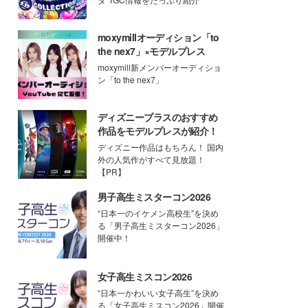
moxymillオーディション「to
the nex7」×モデルプレス
moxymill新メンバーオーディショ
ン「to the nex7」
ディズニープラスのおすすめ
作品をモデルプレスが紹介！
ディズニー作品はもちろん！ 国内
外の人気作がすべて見放題！
【PR】
男子高生ミスターコン2026
“日本一のイケメン高校生”を決め
る「男子高生ミスターコン2026」
開催中！
女子高生ミスコン2026
“日本一かわいい女子高生”を決め
る「女子高生ミスコン2026」開催