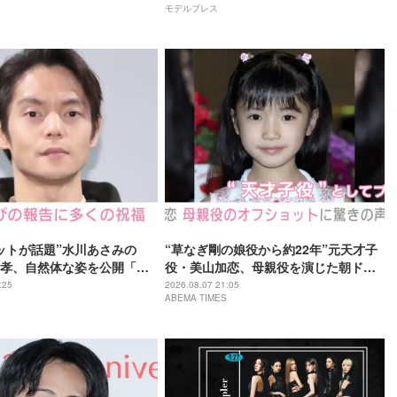
モデルプレス
イダーゼッツ さよならのミッション】
ットが話題”水川あさみの
“草なぎ剛の娘役から約22年”元天才子
孝、自然体な姿を公開「い
役・美山加恋、母親役を演じた朝ドラ
分の勇気次第」
『風、薫る』での姿に驚きの声「凛ち
:25
2026.08.07 21:05
ABEMA TIMES
ゃんがお母さん役をやるようになった
なんて」