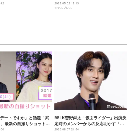
:42
2023.05.02 18:13
モデルプレス
デートですか」と話題！武
M!LK曽野舜太「仮面ライダー」出演決
）、最新の自撮りショット公
定時のメンバーからの反応明かす「楽
屋で台本を開いていたら…」【仮面ラ
:00
2026.08.07 21:54