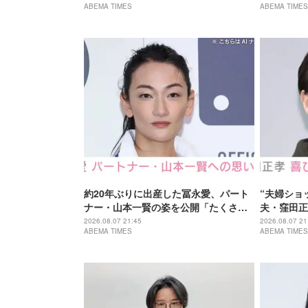
ABEMA TIMES
ABEMA TIMES
びっくり！」など驚きの声
約20年ぶりに出産した冨永愛、パート
“夫婦ショ
ナー・山本一賢の姿を公開「たくさん
夫・窪田正
背負ってくれてる」感謝の思いをつづ
つだって自
2026.08.07 21:45
2026.08.07 21
ABEMA TIMES
ABEMA TIMES
る