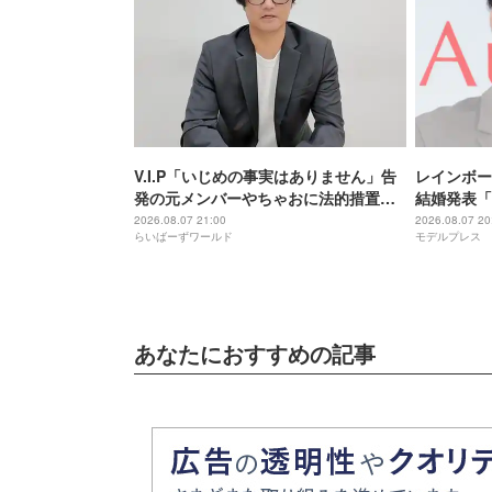
V.I.P「いじめの事実はありません」告
レインボー
発の元メンバーやちゃおに法的措置を
結婚発表「
準備
だきました
2026.08.07 21:00
2026.08.07 20
らいばーずワールド
モデルプレス
点変更のた
あなたにおすすめの記事