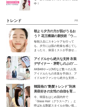
中！
トレンド
PR
朝より夕方の方が肌がうるお
う？ 花王構築の新技術「ウォ
ーターキャプチャリングスキ
毎朝入念にスキンケアを行って
ン（捕水肌）」がスキンケア
も、夕方には肌の乾燥を感じてし
の常識を変える予感
まったり、保湿ミストが手放せな
いという読者も多いのでは？そん
アイドルから絶大な支持 衣装
な美容の常識を大きく変える可能
性を秘めた、革新的な「Water
デザイナー・茅野しのぶの“可
Capturing Skin（ウォーターキャ
愛い”を作る美学＜「シチズン
AKB48や＝LOVEなど数々の人気
プチャリングスキン：捕水肌）」
クロスシー」インタビュー＞
アイドルたちの衣装を手掛け、ア
技術を、花王が構築した。
イドルやファンから絶大な支持を
得る、株式会社オサレカンパニー
韓国発の“艶髪トレンド”到来
取締役兼クリエイティブディレク
ター・茅野しのぶ。一人ひとりの
美容好きの女性の自信を育む
個性に寄り添い、魅力を引き出す
「ヘアケア事情」って？
今、韓国をはじめ国内外で
衣装作りは、多くの女性たちに勇
「Glass Hair（グラスヘア）」と
気と自信を与え続けている。
呼ばれる艶髪スタイルが熱い視線