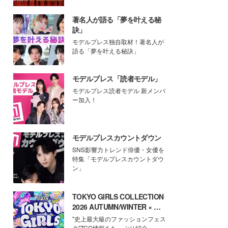
著名人が語る「夢を叶える秘
訣」
モデルプレス独自取材！著名人が
語る「夢を叶える秘訣」
モデルプレス「読者モデル」
モデルプレス読者モデル 新メンバ
ー加入！
モデルプレスカウントダウン
SNS影響力トレンド俳優・女優を
特集「モデルプレスカウントダウ
ン」
TOKYO GIRLS COLLECTION
2026 AUTUMN/WINTER × モ
デルプレス
"史上最大級のファッションフェス
タ"TGC情報をたっぷり紹介