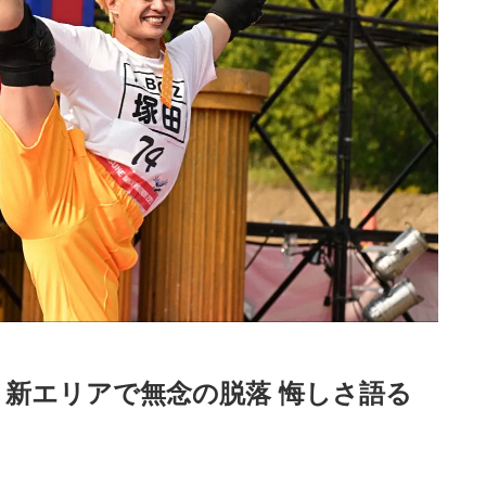
KE」新エリアで無念の脱落 悔しさ語る
Loaded
:
52.23%