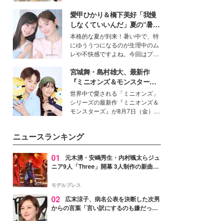
を集めています。メイクやファッ
愛甲ひかり＆橋下美好「我慢
ションの完成度を高めるベースと
して、“髪そのものの美しさ”に改
しなくていいんだ」夏の“暑さ
めて注目する人が増えている様
対策”の新しい選択肢とは？
本格的な夏が到来！暑い中で、特
子。今回は、そんな憧れの艶やか
にゆううつになるのが生理中のム
な髪を日常で叶える、美容好きの
レや不快感ですよね。今回はプラ
女性たちのヘアケア事情を紹介し
イベートでも仲良しで旅行好きな
ます。
宮城舞・島村雄大、最新作
モデル・愛甲ひかりさんと橋下美
好さんを迎えて本音で女子会トー
『ミニオンズ＆モンスター
ク。猛暑のお出かけを快適に過ご
ズ』の魅力熱弁 ハチャメチャ
世界中で愛される「ミニオンズ」
すヒントや、2人が感動した夏の
だけじゃない“友情と絆”に感
シリーズの最新作『ミニオンズ＆
生理の新常識にも迫りました。
動
モンスターズ』が8月7日（金）に
公開。モデルプレスでは、“大のミ
ニオン好き”という共通点を持つモ
ニュースランキング
デルの宮城舞と島村雄大の特別対
談をお届け！それぞれの視点か
ら、今作ならではの魅力や予想外
01
元木湧・安嶋秀生・内村颯太らジュ
の感動をもたらす奥深いストーリ
ニア9人「Three」開幕 3人制作の新曲＆
ーについて熱く語り合ってもらっ
手描きセットに込めた想い「もっと前に
た。
進んで夢を掴みたい」【ゲネプロレポ】
モデルプレス
02
広末涼子、病名公表を決断した次男
からの言葉「言い訳にするのも嫌だっ
た」「言うべきか迷った」