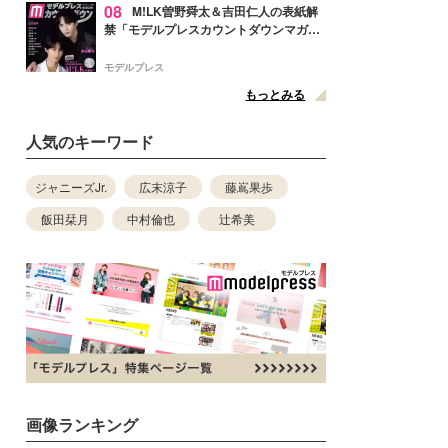
08
M!LK曽野舜太＆吉田仁人の表紙解
禁「モデルプレスカウントダウンマガジ
ン」巻頭に登場
モデルプレス
もっとみる
人気のキーワード
ジャニーズJr.
広末涼子
藤嶌果歩
飯田栞月
中村倫也
辻希美
画像ランキング