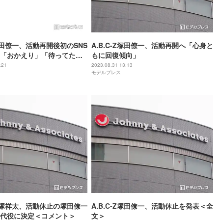
Z塚田僚一、活動再開後初のSNS
A.B.C-Z塚田僚一、活動再開へ「心身と
「おかえり」「待ってた
もに回復傾向」
:21
2023.08.31 13:13
モデルプレス
-Z戸塚祥太、活動休止の塚田僚一
A.B.C-Z塚田僚一、活動休止を発表＜全
代役に決定＜コメント＞
文＞