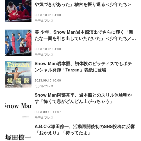
や気づきがあった」稽古を振り返る＜少年たち＞
2023.10.05 04:00
モデルプレス
美 少年、Snow Man岩本照演出でさらに輝く「新
たな一面を引き出していただいた」＜少年たち／コ
メント全文＞
2023.10.05 04:00
モデルプレス
Snow Man岩本照、初体験のピラティスでもポテ
ンシャル発揮「Tarzan」表紙に登場
2023.09.15 10:00
モデルプレス
Snow Man阿部亮平、岩本照とのスリル体験明か
す「怖くて息がどんどん上がっちゃう」
2023.09.10 11:07
モデルプレス
A.B.C-Z塚田僚一、活動再開後初のSNS投稿に反響
「おかえり」「待ってたよ」