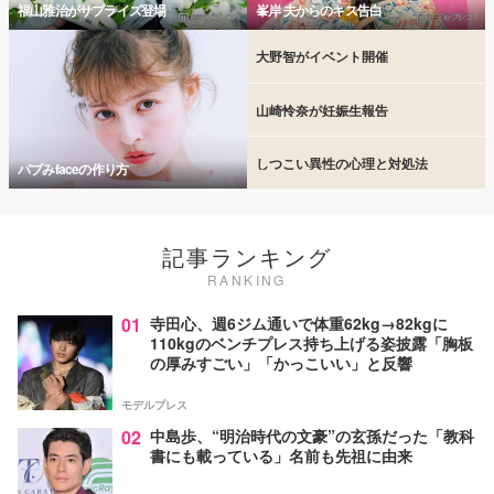
福山雅治がサプライズ登場
峯岸 夫からのキス告白
大野智がイベント開催
山崎怜奈が妊娠生報告
しつこい異性の心理と対処法
バブみfaceの作り方
記事ランキング
RANKING
01
寺田心、週6ジム通いで体重62kg→82kgに
110kgのベンチプレス持ち上げる姿披露「胸板
の厚みすごい」「かっこいい」と反響
モデルプレス
02
中島歩、“明治時代の文豪”の玄孫だった「教科
書にも載っている」名前も先祖に由来