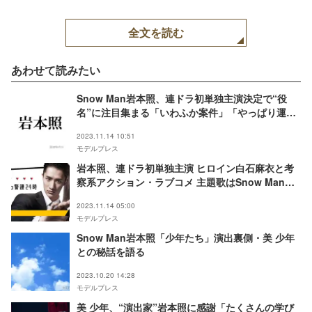
全文を読む
あわせて読みたい
Snow Man岩本照、連ドラ初単独主演決定で“役
名”に注目集まる「いわふか案件」「やっぱり運
命」
2023.11.14 10:51
モデルプレス
岩本照、連ドラ初単独主演 ヒロイン白石麻衣と考
察系アクション・ラブコメ 主題歌はSnow Man新
曲「LOVE TRIGGER」に決定＜恋する警護24時＞
2023.11.14 05:00
モデルプレス
Snow Man岩本照「少年たち」演出裏側・美 少年
との秘話を語る
2023.10.20 14:28
モデルプレス
美 少年、“演出家”岩本照に感謝「たくさんの学び