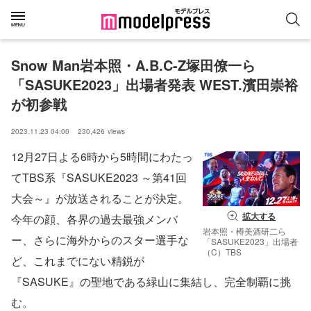
Snow Man岩本照・A.B.C-Z塚田僚一ら
「SASUKE2023」出場者発表 WEST.濱田崇裕
が初参戦
2023.11.23 04:00
230,426
views
12月27日よる6時から5時間にわたっ
てTBS系『SASUKE2023 ～第41回
大会～』が放送されることが決定。
拡大する
今年の顔、各界の過去最強メンバ
岩本照・樽美酒研二ら
ー、さらに海外からのスター選手な
「SASUKE2023」出場者
（C）TBS
ど、これまでにない精鋭が
『SASUKE』の聖地である緑山に集結し、完全制覇に挑
む。