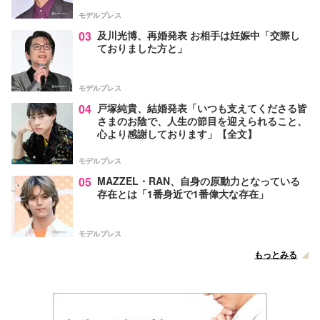
モデルプレス
03
及川光博、再婚発表 お相手は妊娠中「交際し
ておりました方と」
モデルプレス
04
戸塚純貴、結婚発表「いつも支えてくださる皆
さまのお陰で、人生の節目を迎えられること、
心より感謝しております」【全文】
モデルプレス
05
MAZZEL・RAN、自身の原動力となっている
存在とは「1番身近で1番偉大な存在」
モデルプレス
もっとみる