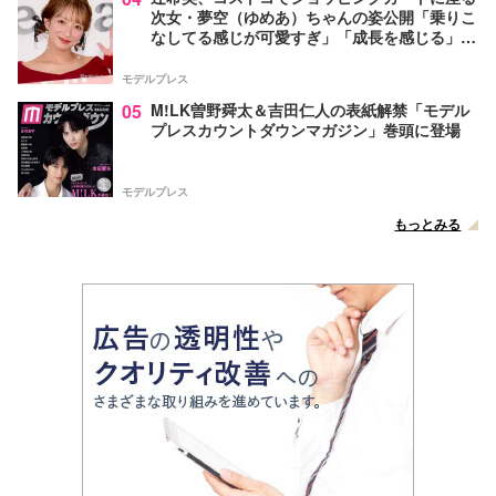
次女・夢空（ゆめあ）ちゃんの姿公開「乗りこ
なしてる感じが可愛すぎ」「成長を感じる」の
声
モデルプレス
05
M!LK曽野舜太＆吉田仁人の表紙解禁「モデル
プレスカウントダウンマガジン」巻頭に登場
モデルプレス
もっとみる