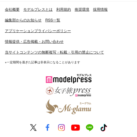
会社概要
モデルプレスとは
利用規約
推奨環境
採用情報
編集部からのお知らせ
RSS一覧
アプリケーションプライバシーポリシー
情報提供・広告掲載・お問い合わせ
当サイトコンテンツの無断複写・転載・引用の禁止について
※一定期間を過ぎた記事は非表示になることがあります