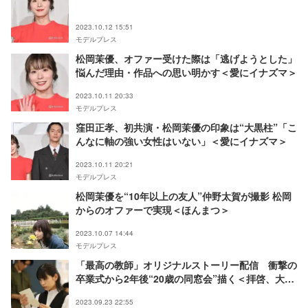
2023.10.12 15:51
モデルプレス
松岡茉優、オファー受けた際は「逃げようとした」
悩んだ理由・作品への思い明かす＜愛にイナズマ＞
2023.10.11 20:33
モデルプレス
窪田正孝、初共演・松岡茉優の印象は“大黒柱”「こ
んなに軸の強い女性はいない」＜愛にイナズマ＞
2023.10.11 20:21
モデルプレス
松岡茉優を“10年以上の友人”仲野太賀が撮影 松岡
からのオファーで実現＜ほんまつ＞
2023.10.07 14:44
モデルプレス
「最高の教師」オリジナルストーリー配信 衝撃の
卒業式から2年後“20歳の同窓会”描く＜拝啓、大人
になる貴方へ＞
2023.09.23 22:55