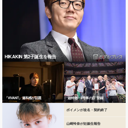
HIKAKIN 第2子誕生を報告
「VIVANT」違和感が話題
“超特急・8号車の日”登録
ボイメンが改名・契約終了
山崎怜奈が妊娠生報告