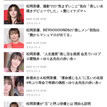
松岡茉優、撮影での“気まずいこと”告白「美しい水
噴きデビューでした」＜愛にイナズマ＞
2023.10.28 16:45
モデルプレス
松岡茉優、BEYOOOOONDSの“推しメン”初告白
「腕からマシュマロが出てる」
2023.10.23 12:02
モデルプレス
松岡茉優、“人生激変”推し活を推奨 会見でハロプ
ロ愛熱弁＜ゆりあ先生の赤い糸＞
2023.10.15 16:54
モデルプレス
鈴鹿央士＆松岡茉優、“運命感じる人”に互いの名前
4年ぶり再会で奇跡の偶然＜ゆりあ先生の赤い糸＞
2023.10.15 16:40
モデルプレス
松岡茉優が“王”と呼ぶ俳優とは 理由も説明