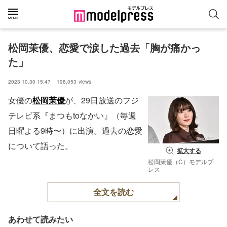
松岡茉優、恋愛で涙した過去「胸が痛かっ
た」
2023.10.30 15:47
198,053
views
女優の
松岡茉優
が、29日放送のフジ
テレビ系『まつもtoなかい』（毎週
日曜よる9時〜）に出演。過去の恋愛
について語った。
拡大する
松岡茉優（C）モデルプ
レス
全文を読む
あわせて読みたい