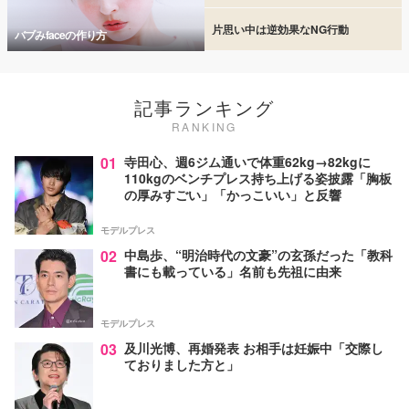
片思い中は逆効果なNG行動
バブみfaceの作り方
記事ランキング
RANKING
01
寺田心、週6ジム通いで体重62kg→82kgに
110kgのベンチプレス持ち上げる姿披露「胸板
の厚みすごい」「かっこいい」と反響
モデルプレス
02
中島歩、“明治時代の文豪”の玄孫だった「教科
書にも載っている」名前も先祖に由来
モデルプレス
03
及川光博、再婚発表 お相手は妊娠中「交際し
ておりました方と」