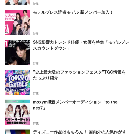
特集
モデルプレス読者モデル 新メンバー加入！
特集
SNS影響力トレンド俳優・女優を特集「モデルプレ
スカウントダウン」
特集
"史上最大級のファッションフェスタ"TGC情報を
たっぷり紹介
特集
moxymill新メンバーオーディション「to the
nex7」
特集
ディズニー作品はもちろん！ 国内外の人気作がす