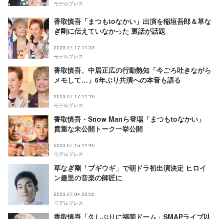
モデルプレス
香取慎吾「まつもtoなかい」出演を稲垣吾郎＆草な
ぎ剛に伝えていなかった 裏話が話題
2023.07.17 11:33
モデルプレス
香取慎吾、中居正広の行動熟知「今ごろ吐きながら
メモして…」6年ぶり共演への本音も語る
2023.07.17 11:19
モデルプレス
香取慎吾・Snow Manら登場「まつもtoなかい」
貴重な未公開トーク一挙公開
2023.07.15 11:45
モデルプレス
草なぎ剛「ブギウギ」で朝ドラ初出演決定 ヒロイ
ン趣里の音楽の師匠に
2023.07.04 05:00
モデルプレス
香取慎吾「久しぶりに福岡ドーム」SMAPライブ以