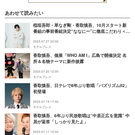
あわせて読みたい
稲垣吾郎・草なぎ剛・香取慎吾、10月スタート新
番組の事前番組決定“ななにー”に徹底こだわり＜
72分タクシー ～出発進行編～＞
2023.07.27 20:00
モデルプレス
香取慎吾、個展「WHO AM I」広島で開催決定 名
所＆名物テーマに新作披露
2023.07.20 12:00
モデルプレス
香取慎吾、日テレで8年ぶり歌唱「バズリズム02」
初登場
2023.07.19 17:00
モデルプレス
香取慎吾、6年ぶり民放歌唱は“中居正広を意識” 中
居が返答「しっかり見たよ」
2023.07.17 12:00