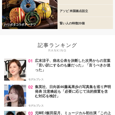
アソビ 米国拠点設立
賢い人の特徴20個
ハリポタコラボドーナツ
記事ランキング
RANKING
01
広末涼子、病名公表を決断した次男からの言葉
「言い訳にするのも嫌だった」「言うべきか迷
った」
モデルプレス
02
集英社、日向坂46藤嶌果歩の写真集を巡り声明
発表 注意喚起も「必要に応じて法的措置を含
む対応を検討」
モデルプレス
03
元ME:I飯田栞月、ミュージカル初出演「この上