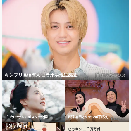
キンプリ高橋海人 コラボ実現に感激
「ブラッサム」ポスター公開
深澤 有田とのテンポ手応え
ヒカキン 二千万寄付