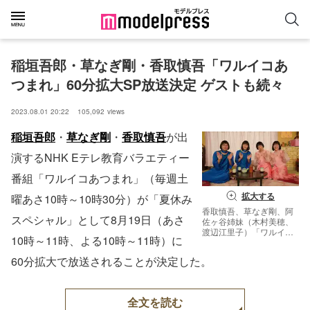
稲垣吾郎・草なぎ剛・香取慎吾「ワルイコあ
つまれ」60分拡大SP放送決定 ゲストも続々
2023.08.01 20:22
105,092
views
稲垣吾郎
・
草なぎ剛
・
香取慎吾
が出
演するNHK Eテレ教育バラエティー
番組「ワルイコあつまれ」（毎週土
拡大する
曜あさ10時～10時30分）が「夏休み
香取慎吾、草なぎ剛、阿
スペシャル」として8月19日（あさ
佐ヶ谷姉妹（木村美穂、
渡辺江里子）「ワルイコ
10時～11時、よる10時～11時）に
あつまれ」夏休みスペシ
ャル（C）NHK
60分拡大で放送されることが決定した。
全文を読む