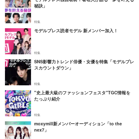
秘訣」
特集
モデルプレス読者モデル 新メンバー加入！
特集
SNS影響力トレンド俳優・女優を特集「モデルプレ
スカウントダウン」
特集
"史上最大級のファッションフェスタ"TGC情報を
たっぷり紹介
特集
moxymill新メンバーオーディション「to the
nex7」