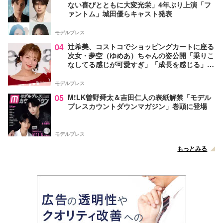
ない喜びとともに大変光栄」4年ぶり上演「フ
ァントム」城田優らキャスト発表
モデルプレス
04
辻希美、コストコでショッピングカートに座る
次女・夢空（ゆめあ）ちゃんの姿公開「乗りこ
なしてる感じが可愛すぎ」「成長を感じる」の
声
モデルプレス
05
M!LK曽野舜太＆吉田仁人の表紙解禁「モデル
プレスカウントダウンマガジン」巻頭に登場
モデルプレス
もっとみる