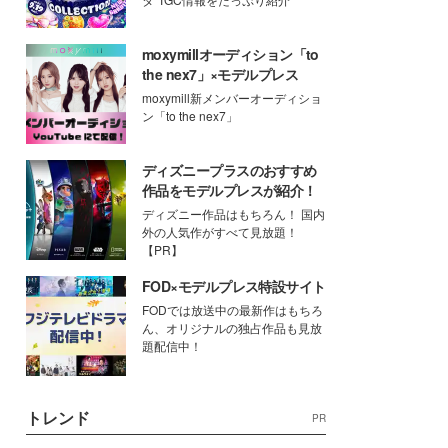
moxymillオーディション「to
the nex7」×モデルプレス
moxymill新メンバーオーディショ
ン「to the nex7」
ディズニープラスのおすすめ
作品をモデルプレスが紹介！
ディズニー作品はもちろん！ 国内
外の人気作がすべて見放題！
【PR】
FOD×モデルプレス特設サイト
FODでは放送中の最新作はもちろ
ん、オリジナルの独占作品も見放
題配信中！
トレンド
PR