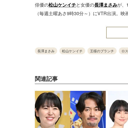
俳優の
松山ケンイチ
と女優の
長澤まさみ
が、
（毎週土曜あさ9時30分～）にVTR出演。
長澤まさみ
松山ケンイチ
王様のブランチ
ロ
関連記事