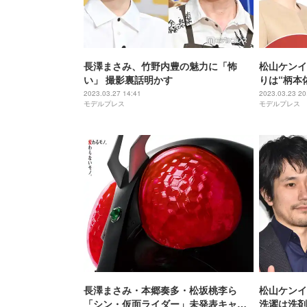
長澤まさみ、竹野内豊の魅力に「怖
松山ケンイ
い」 撮影裏話明かす
りは“柄本
て感じ」＜
2023.03.27 14:41
2023.03.23 20
モデルプレス
モデルプレス
長澤まさみ・本郷奏多・松坂桃李ら
松山ケンイ
「シン・仮面ライダー」未発表キャス
洗濯は洗剤