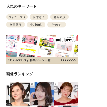
人気のキーワード
ジャニーズJr.
広末涼子
藤嶌果歩
飯田栞月
中村倫也
辻希美
画像ランキング
1
2
3