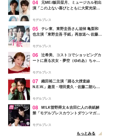
04
元ME:I飯田栞月、ミュージカル初出
演「この上ない喜びとともに大変光栄」
4年ぶり上演「ファントム」城田優らキ
ャスト発表
モデルプレス
05
テレ東、東野圭吾さん追悼 亀梨和
也主演「東野圭吾 手紙」再放送へ 佐藤隆
太・本田翼・中村倫也ら出演
モデルプレス
06
辻希美、コストコでショッピングカ
ートに座る次女・夢空（ゆめあ）ちゃん
の姿公開「乗りこなしてる感じが可愛す
ぎ」「成長を感じる」の声
モデルプレス
07
織田裕二主演「踊る大捜査線
N.E.W.」趣里・増田貴久・佐藤二朗ら新
メンバー紹介映像解禁 各キャラクター象
徴する“謎のキーワード”も
モデルプレス
08
M!LK曽野舜太＆吉田仁人の表紙解
禁「モデルプレスカウントダウンマガジ
ン」巻頭に登場
モデルプレス
もっとみる