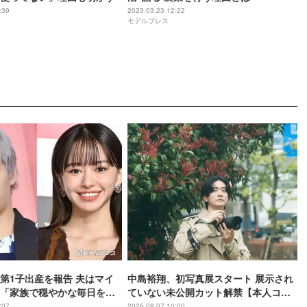
:39
2023.03.23 12:22
モデルプレス
第1子出産を報告 夫はマイ
中島裕翔、初写真展スタート 展示され
ro「家族で穏やかな毎日を過
ていない未公開カット解禁【本人コメ
す」
ント】
:07
2026.08.07 10:00