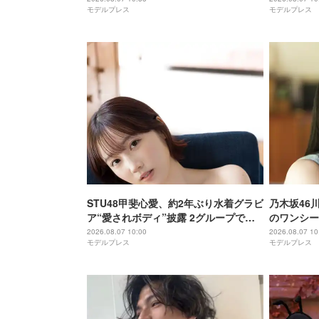
モデルプレス
モデルプレス
地が現場潜入
STU48甲斐心愛、約2年ぶり水着グラビ
乃木坂46
ア“愛されボディ”披露 2グループでの1
のワンシー
期生経験・センターへの思い語る
裏表紙は6
2026.08.07 10:00
2026.08.07 10
モデルプレス
モデルプレス
あり】