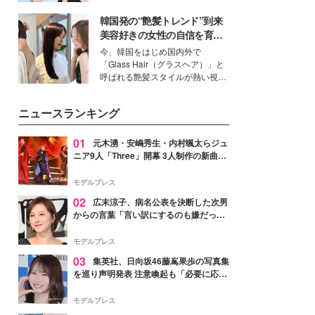
公開。モデルプレスでは、“大のミ
韓国発の“艶髪トレンド”到来
ニオン好き”という共通点を持つモ
デルの宮城舞と島村雄大の特別対
美容好きの女性の自信を育む
談をお届け！それぞれの視点か
「ヘアケア事情」って？
今、韓国をはじめ国内外で
ら、今作ならではの魅力や予想外
「Glass Hair（グラスヘア）」と
の感動をもたらす奥深いストーリ
呼ばれる艶髪スタイルが熱い視線
ーについて熱く語り合ってもらっ
を集めています。メイクやファッ
た。
ションの完成度を高めるベースと
ニュースランキング
して、“髪そのものの美しさ”に改
めて注目する人が増えている様
子。今回は、そんな憧れの艶やか
01
元木湧・安嶋秀生・内村颯太らジュ
な髪を日常で叶える、美容好きの
ニア9人「Three」開幕 3人制作の新曲＆
女性たちのヘアケア事情を紹介し
手描きセットに込めた想い「もっと前に
ます。
進んで夢を掴みたい」【ゲネプロレポ】
モデルプレス
02
広末涼子、病名公表を決断した次男
からの言葉「言い訳にするのも嫌だっ
た」「言うべきか迷った」
モデルプレス
03
集英社、日向坂46藤嶌果歩の写真集
を巡り声明発表 注意喚起も「必要に応じ
て法的措置を含む対応を検討」
モデルプレス