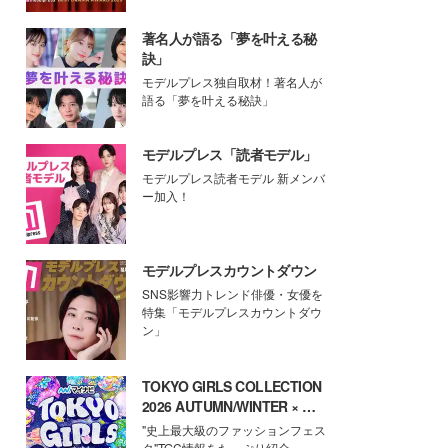
著名人が語る「夢を叶える秘
訣」
モデルプレス独自取材！著名人が
語る「夢を叶える秘訣」
モデルプレス「読者モデル」
モデルプレス読者モデル 新メンバ
ー加入！
モデルプレスカウントダウン
SNS影響力トレンド俳優・女優を
特集「モデルプレスカウントダウ
ン」
TOKYO GIRLS COLLECTION
2026 AUTUMN/WINTER × モ
デルプレス
"史上最大級のファッションフェス
タ"TGC情報をたっぷり紹介