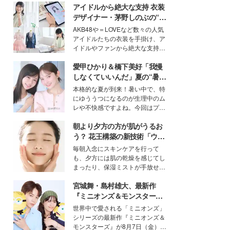
アイドルから絶大な支持 衣装
デザイナー・茅野しのぶの“可
愛い”を作る美学＜「シチズン
AKB48や＝LOVEなど数々の人気
クロスシー」インタビュー＞
アイドルたちの衣装を手掛け、ア
イドルやファンから絶大な支持を
得る、株式会社オサレカンパニー
愛甲ひかり＆橋下美好「我慢
取締役兼クリエイティブディレク
ター・茅野しのぶ。一人ひとりの
しなくていいんだ」夏の“暑さ
個性に寄り添い、魅力を引き出す
対策”の新しい選択肢とは？
本格的な夏が到来！暑い中で、特
衣装作りは、多くの女性たちに勇
にゆううつになるのが生理中のム
気と自信を与え続けている。
レや不快感ですよね。今回はプラ
イベートでも仲良しで旅行好きな
朝より夕方の方が肌がうるお
モデル・愛甲ひかりさんと橋下美
好さんを迎えて本音で女子会トー
う？ 花王構築の新技術「ウォ
ク。猛暑のお出かけを快適に過ご
ーターキャプチャリングスキ
毎朝入念にスキンケアを行って
すヒントや、2人が感動した夏の
ン（捕水肌）」がスキンケア
も、夕方には肌の乾燥を感じてし
生理の新常識にも迫りました。
の常識を変える予感
まったり、保湿ミストが手放せな
いという読者も多いのでは？そん
宮城舞・島村雄大、最新作
な美容の常識を大きく変える可能
性を秘めた、革新的な「Water
『ミニオンズ＆モンスター
Capturing Skin（ウォーターキャ
ズ』の魅力熱弁 ハチャメチャ
世界中で愛される「ミニオンズ」
プチャリングスキン：捕水肌）」
だけじゃない“友情と絆”に感
シリーズの最新作『ミニオンズ＆
技術を、花王が構築した。
動
モンスターズ』が8月7日（金）に