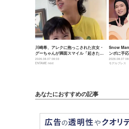
川崎希、アレクに抱っこされた次女・
Snow 
グーちゃんが満面スマイル「起きたて
ンポに手応
はこの表情してくれて1日ハッピー」
は即ツッコ
2026.08.07 08:03
2026.08.07 08
ENTAME next
モデルプレス
るつもり」
あなたにおすすめの記事