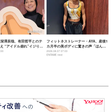
Man深澤辰哉、有田哲平とのテ
フィットネストレーナー・AYA、産後1
え “アイドル崩れ”イジりに
カ月半の美ボディに驚きの声「ほんと
ミ「一応ド真ん中を走って
に出産したのー？」
:00
2026.08.07 07:03
ENTAME next
【アリフォルニア】