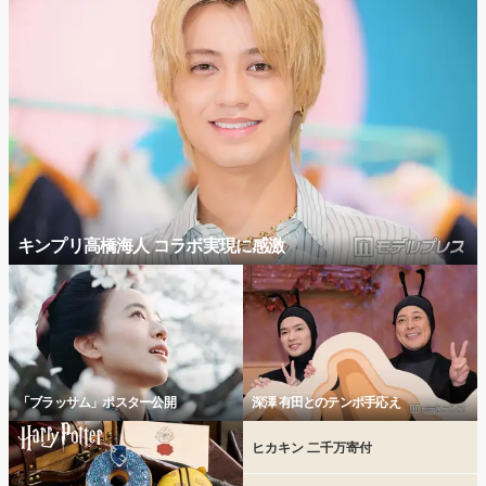
キンプリ高橋海人 コラボ実現に感激
「ブラッサム」ポスター公開
深澤 有田とのテンポ手応え
ヒカキン 二千万寄付