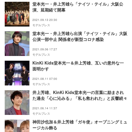
堂本光一・井上芳雄ら「ナイツ・テイル」大阪公
演、延期経て開幕
2021.09.13 20:30
モデルプレス
堂本光一・井上芳雄ら出演「ナイツ・テイル」大阪
公演一部中止 関係者が新型コロナ感染
2021.09.06 17:27
モデルプレス
KinKi Kids堂本光一＆井上芳雄、互いの意外な一
面明かす
2021.08.11 07:00
モデルプレス
井上芳雄、KinKi Kids堂本光一の言葉に励まされ
た過去「心に沁みる」「私も救われた」と反響続々
2021.06.14 11:37
モデルプレス
神田沙也加＆井上芳雄「ガキ使」オープニングミュ
ージカル飾る