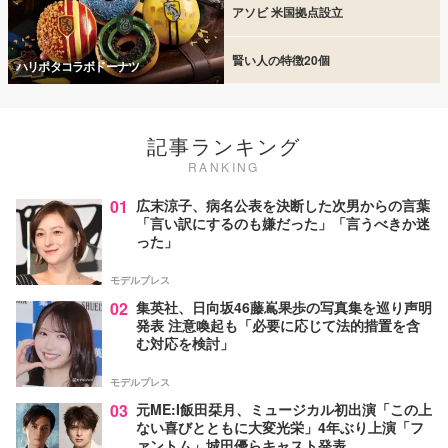
アソビ 米国拠点設立
賢い人の特徴20個
ハリポタコラボドーナツ
記事ランキング
RANKING
01
広末涼子、病名公表を決断した次男からの言葉
「言い訳にするのも嫌だった」「言うべきか迷
った」
モデルプレス
02
集英社、日向坂46藤嶌果歩の写真集を巡り声明
発表 注意喚起も「必要に応じて法的措置を含
む対応を検討」
モデルプレス
03
元ME:I飯田栞月、ミュージカル初出演「この上
ない喜びとともに大変光栄」4年ぶり上演「フ
ァントム」城田優らキャスト発表