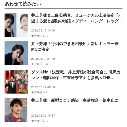
あわせて読みたい
井上芳雄＆上白石萌音、ミュージカル上演決定 心
温まる愛と感動の物語＜ダディ・ロング・レッグズ
＞
2022.05.12 10:00
モデルプレス
井上芳雄「行列のできる相談所」新レギュラー兼
MCに決定
2022.04.10 21:00
モデルプレス
ダンスNo.1決定戦、井上芳雄が総合司会に 滝沢カ
レン・鞘師里保・市來玲奈アナも参戦＜THE
DANCE DAY＞
2022.03.17 08:00
モデルプレス
井上芳雄、新型コロナ感染 主演舞台一部中止に
2022.02.26 15:37
モデルプレス