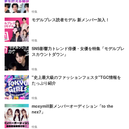
特集
モデルプレス読者モデル 新メンバー加入！
特集
SNS影響力トレンド俳優・女優を特集「モデルプレ
スカウントダウン」
特集
"史上最大級のファッションフェスタ"TGC情報を
たっぷり紹介
特集
moxymill新メンバーオーディション「to the
nex7」
特集