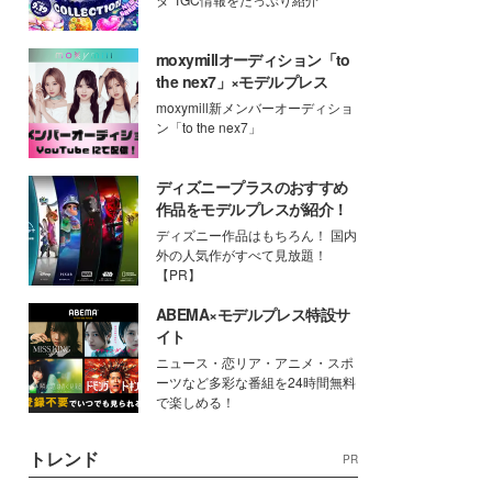
moxymillオーディション「to
the nex7」×モデルプレス
moxymill新メンバーオーディショ
ン「to the nex7」
ディズニープラスのおすすめ
作品をモデルプレスが紹介！
ディズニー作品はもちろん！ 国内
外の人気作がすべて見放題！
【PR】
ABEMA×モデルプレス特設サ
イト
ニュース・恋リア・アニメ・スポ
ーツなど多彩な番組を24時間無料
で楽しめる！
トレンド
PR