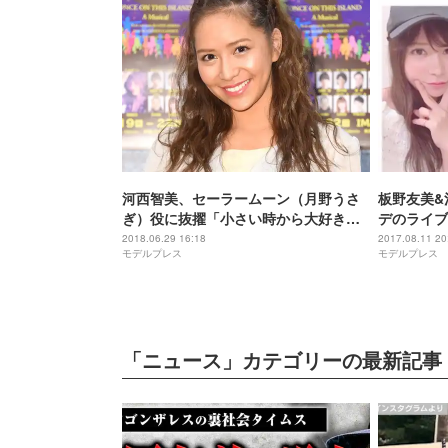
河西智美、セーラームーン（月野うさ
板野友美&
ぎ）役に抜擢「小さい時から大好きで
デのライブ
大好きで仕方なかった」熱い思いつづ
2018.06.29 16:18
2017.08.11 20
モデルプレス
モデルプレス
る
「ニュース」カテゴリーの最新記事