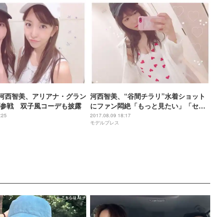
河西智美、アリアナ・グラン
河西智美、“谷間チラリ”水着ショット
参戦 双子風コーデも披露
にファン悶絶「もっと見たい」「セク
シー！」
:25
2017.08.09 18:17
モデルプレス