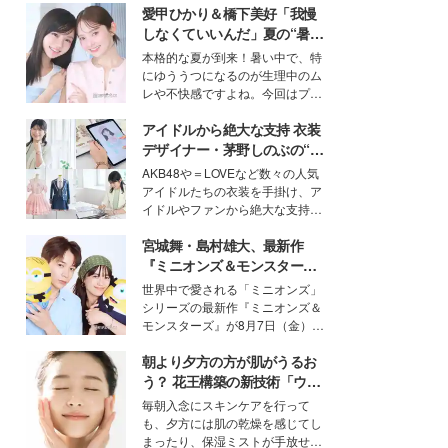
愛甲ひかり＆橋下美好「我慢
しなくていいんだ」夏の“暑さ
対策”の新しい選択肢とは？
本格的な夏が到来！暑い中で、特
にゆううつになるのが生理中のム
レや不快感ですよね。今回はプラ
イベートでも仲良しで旅行好きな
アイドルから絶大な支持 衣装
モデル・愛甲ひかりさんと橋下美
好さんを迎えて本音で女子会トー
デザイナー・茅野しのぶの“可
ク。猛暑のお出かけを快適に過ご
愛い”を作る美学＜「シチズン
AKB48や＝LOVEなど数々の人気
すヒントや、2人が感動した夏の
クロスシー」インタビュー＞
アイドルたちの衣装を手掛け、ア
生理の新常識にも迫りました。
イドルやファンから絶大な支持を
得る、株式会社オサレカンパニー
宮城舞・島村雄大、最新作
取締役兼クリエイティブディレク
ター・茅野しのぶ。一人ひとりの
『ミニオンズ＆モンスター
個性に寄り添い、魅力を引き出す
ズ』の魅力熱弁 ハチャメチャ
世界中で愛される「ミニオンズ」
衣装作りは、多くの女性たちに勇
だけじゃない“友情と絆”に感
シリーズの最新作『ミニオンズ＆
気と自信を与え続けている。
動
モンスターズ』が8月7日（金）に
公開。モデルプレスでは、“大のミ
朝より夕方の方が肌がうるお
ニオン好き”という共通点を持つモ
デルの宮城舞と島村雄大の特別対
う？ 花王構築の新技術「ウォ
談をお届け！それぞれの視点か
ーターキャプチャリングスキ
毎朝入念にスキンケアを行って
ら、今作ならではの魅力や予想外
ン（捕水肌）」がスキンケア
も、夕方には肌の乾燥を感じてし
の感動をもたらす奥深いストーリ
の常識を変える予感
まったり、保湿ミストが手放せな