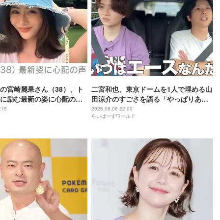
の宮崎麗果さん（38）、ト
二宮和也、東京ドームを1人で埋める山
に励む最新の姿に心配の声
田涼介のすごさを語る「やっぱりあい
」「なんだか痛々しい…」
つはエース」
:15
2026.08.06 22:00
らいばーずワールド