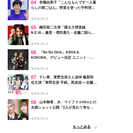
04
有働由美子「こんなもんです一人暮
らしの朝ごはん」野菜を使った手料理公
開「作ってみたい」「ヘルシーで美味し
そう」と反響
モデルプレス
05
織田裕二主演「踊る大捜査線
N.E.W.」趣里・増田貴久・佐藤二朗ら新
メンバー紹介映像解禁 各キャラクター象
徴する“謎のキーワード”も
モデルプレス
06
「No No Girls」ASHA＆
KOKONA、デビュー決定 ユニット・
TAKARAとしてセルフプロデュース楽曲
リリースへ
モデルプレス
07
テレ東、東野圭吾さん追悼 亀梨和
也主演「東野圭吾 手紙」再放送へ 佐藤隆
太・本田翼・中村倫也ら出演
モデルプレス
08
山本舞香、夫・マイファスHiroとの
夫婦ショット公開「2人が見れて幸せ」
「仲の良さが伝わってくる」と反響
モデルプレス
もっとみる