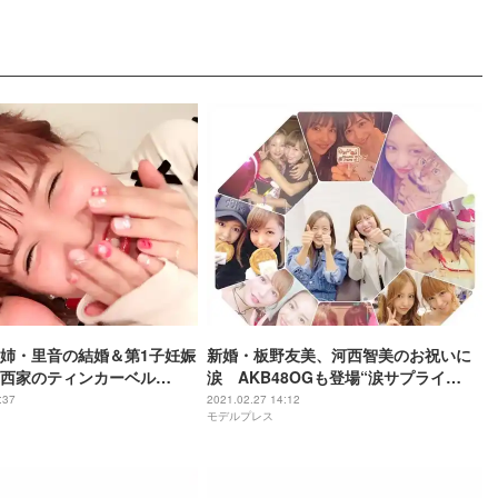
姉・里音の結婚＆第1子妊娠
新婚・板野友美、河西智美のお祝いに
西家のティンカーベル
涙 AKB48OGも登場“涙サプライ
ョットも公開
ズ”で感動
:37
2021.02.27 14:12
モデルプレス