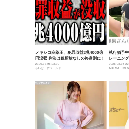
メキシコ麻薬王、犯罪収益2兆4000億
執行猶予中
円没収 判決は仮釈放なしの終身刑に！
レーニング
「痩せ過ぎ
2026.08.06 23:00
2026.08.06 22
らいばーずワールド
ABEMA TIMES