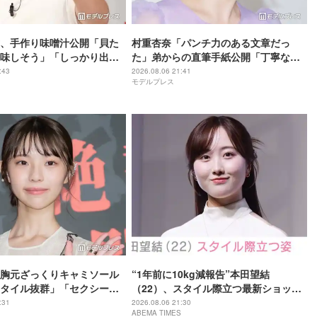
、手作り味噌汁公開「貝た
村重杏奈「パンチ力のある文章だっ
味しそう」「しっかり出汁
た」弟からの直筆手紙公開「丁寧な
」の声
字」「読みやすい」と反響
:43
2026.08.06 21:41
モデルプレス
胸元ざっくりキャミソール
“1年前に10kg減報告”本田望結
タイル抜群」「セクシーす
（22）、スタイル際立つ最新ショット
題
に反響「痩せた？」「ミトちゃんに似
:31
2026.08.06 21:30
ABEMA TIMES
てきた」