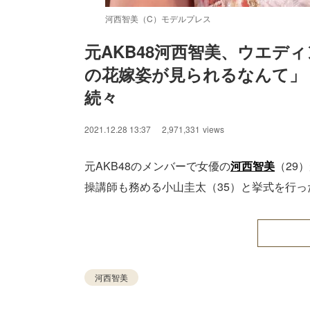
河西智美（C）モデルプレス
元AKB48河西智美、ウエデ
の花嫁姿が見られるなんて」
続々
2021.12.28 13:37
2,971,331
views
元AKB48のメンバーで女優の
河西智美
（29
操講師も務める小山圭太（35）と挙式を行
河西智美