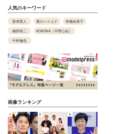
人気のキーワード
賀来賢人
愛のハイエナ
有働由美子
織田裕二
KOKONA（中野心結）
中村倫也
画像ランキング
1
2
3