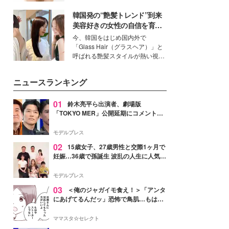
ーについて熱く語り合ってもらっ
いという読者も多いのでは？そん
た。
韓国発の“艶髪トレンド”到来
な美容の常識を大きく変える可能
性を秘めた、革新的な「Water
美容好きの女性の自信を育む
Capturing Skin（ウォーターキャ
「ヘアケア事情」って？
今、韓国をはじめ国内外で
プチャリングスキン：捕水肌）」
「Glass Hair（グラスヘア）」と
技術を、花王が構築した。
呼ばれる艶髪スタイルが熱い視線
を集めています。メイクやファッ
ションの完成度を高めるベースと
ニュースランキング
して、“髪そのものの美しさ”に改
めて注目する人が増えている様
子。今回は、そんな憧れの艶やか
01
鈴木亮平ら出演者、劇場版
な髪を日常で叶える、美容好きの
「TOKYO MER」公開延期にコメント
女性たちのヘアケア事情を紹介し
「現実のヒーローたちにチームMERから
ます。
最大の敬意とエールを」
モデルプレス
02
15歳女子、27歳男性と交際1ヶ月で
妊娠…36歳で孫誕生 波乱の人生に人気タ
レント思わずツッコミ「だいぶ危ねえ
よ！」
モデルプレス
03
＜俺のジャガイモ食え！＞「アンタ
にあげてるんだッ」恐怖で鳥肌…もはや
ストーカー？【第3話まんが】
ママスタ☆セレクト