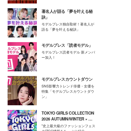
著名人が語る「夢を叶える秘
訣」
モデルプレス独自取材！著名人が
語る「夢を叶える秘訣」
モデルプレス「読者モデル」
モデルプレス読者モデル 新メンバ
ー加入！
モデルプレスカウントダウン
SNS影響力トレンド俳優・女優を
特集「モデルプレスカウントダウ
ン」
TOKYO GIRLS COLLECTION
2026 AUTUMN/WINTER × モ
デルプレス
"史上最大級のファッションフェス
タ"TGC情報をたっぷり紹介