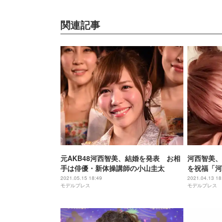
関連記事
元AKB48河西智美、結婚を発表 お相
河西智美、
手は俳優・新体操講師の小山圭太
を祝福「河
が…」2シ
2021.05.15 18:49
2021.04.13 18
モデルプレス
モデルプレス