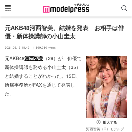
元AKB48河西智美、結婚を発表　お相手は俳
優・新体操講師の小山圭太
2021.05.15 18:49
1,899,080
views
元AKB48
河西智美
（29）が、俳優で
新体操講師も務める小山圭太（35）
と結婚することがわかった。15日、
所属事務所がFAXを通じて発表し
た。
拡大する
河西智美（C）モデルプ