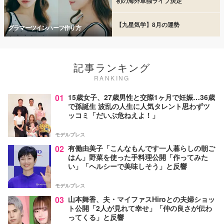
初の海外単独ライブ決定
【九星気学】8月の運勢
グラマーツインハーフ作り方
記事ランキング
RANKING
01
15歳女子、27歳男性と交際1ヶ月で妊娠…36歳
で孫誕生 波乱の人生に人気タレント思わずツ
ッコミ「だいぶ危ねえよ！」
モデルプレス
02
有働由美子「こんなもんです一人暮らしの朝ご
はん」野菜を使った手料理公開「作ってみた
い」「ヘルシーで美味しそう」と反響
モデルプレス
03
山本舞香、夫・マイファスHiroとの夫婦ショッ
ト公開「2人が見れて幸せ」「仲の良さが伝わ
ってくる」と反響