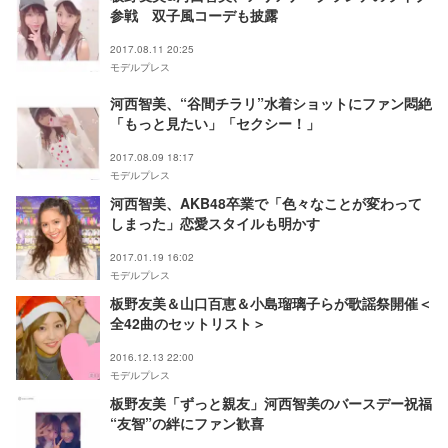
参戦 双子風コーデも披露
2017.08.11 20:25
モデルプレス
河西智美、“谷間チラリ”水着ショットにファン悶絶
「もっと見たい」「セクシー！」
2017.08.09 18:17
モデルプレス
河西智美、AKB48卒業で「色々なことが変わって
しまった」恋愛スタイルも明かす
2017.01.19 16:02
モデルプレス
板野友美＆山口百恵＆小島瑠璃子らが歌謡祭開催＜
全42曲のセットリスト＞
2016.12.13 22:00
モデルプレス
板野友美「ずっと親友」河西智美のバースデー祝福
“友智”の絆にファン歓喜