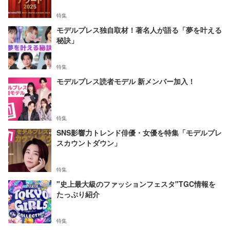
特集
モデルプレス独自取材！著名人が語る「夢を叶える
秘訣」
特集
モデルプレス読者モデル 新メンバー加入！
特集
SNS影響力トレンド俳優・女優を特集「モデルプレ
スカウントダウン」
特集
"史上最大級のファッションフェスタ"TGC情報を
たっぷり紹介
特集