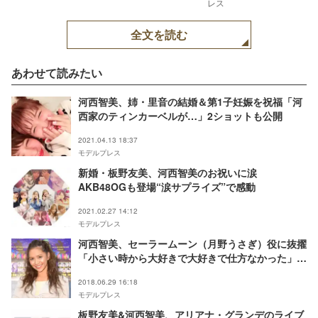
レス
全文を読む
あわせて読みたい
河西智美、姉・里音の結婚＆第1子妊娠を祝福「河
西家のティンカーベルが…」2ショットも公開
2021.04.13 18:37
モデルプレス
新婚・板野友美、河西智美のお祝いに涙
AKB48OGも登場“涙サプライズ”で感動
2021.02.27 14:12
モデルプレス
河西智美、セーラームーン（月野うさぎ）役に抜擢
「小さい時から大好きで大好きで仕方なかった」熱
い思いつづる
2018.06.29 16:18
モデルプレス
板野友美&河西智美、アリアナ・グランデのライブ