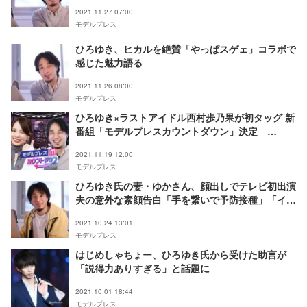
2021.11.27 07:00
モデルプレス
ひろゆき、ヒカルを絶賛「やっぱスゲェ」コラボで
感じた魅力語る
2021.11.26 08:00
モデルプレス
ひろゆき×ラストアイドル西村歩乃果が初タッグ 新
番組「モデルプレスカウントダウン」決定
YouTuber・TikTokクリエイターの影響力トレンド
2021.11.19 12:00
ランキングを発表
モデルプレス
ひろゆき氏の妻・ゆかさん、顔出しでテレビ初出演
夫の意外な素顔告白「手を繋いで予防接種」「イメ
ージよりだいぶカワイイ」
2021.10.24 13:01
モデルプレス
はじめしゃちょー、ひろゆき氏から受けた助言が
「説得力ありすぎる」と話題に
2021.10.01 18:44
モデルプレス