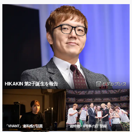
HIKAKIN 第2子誕生を報告
「VIVANT」違和感が話題
“超特急・8号車の日”登録