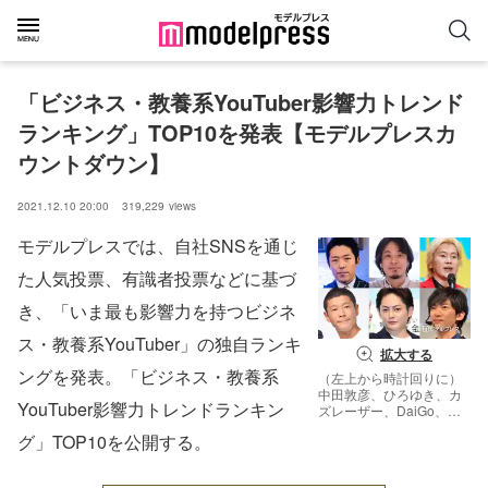
「ビジネス・教養系YouTuber影響力トレンド
ランキング」TOP10を発表【モデルプレスカ
ウントダウン】
2021.12.10 20:00
319,229
views
モデルプレスでは、自社SNSを通じ
た人気投票、有識者投票などに基づ
き、「いま最も影響力を持つビジネ
ス・教養系YouTuber」の独自ランキ
拡大する
ングを発表。「ビジネス・教養系
（左上から時計回りに）
中田敦彦、ひろゆき、カ
YouTuber影響力トレンドランキン
ズレーザー、DaiGo、三
崎優太、前澤友作（C）
グ」TOP10を公開する。
モデルプレス