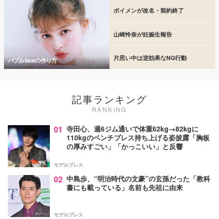
ボイメンが改名・契約終了
山崎怜奈が妊娠生報告
片思い中は逆効果なNG行動
バブみfaceの作り方
記事ランキング
RANKING
01
寺田心、週6ジム通いで体重62kg→82kgに
110kgのベンチプレス持ち上げる姿披露「胸板
の厚みすごい」「かっこいい」と反響
モデルプレス
02
中島歩、“明治時代の文豪”の玄孫だった「教科
書にも載っている」名前も先祖に由来
モデルプレス