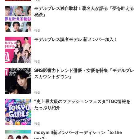
モデルプレス独自取材！著名人が語る「夢を叶える
秘訣」
特集
モデルプレス読者モデル 新メンバー加入！
特集
SNS影響力トレンド俳優・女優を特集「モデルプレ
スカウントダウン」
特集
"史上最大級のファッションフェスタ"TGC情報を
たっぷり紹介
特集
moxymill新メンバーオーディション「to the
nex7」