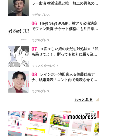
ラー出演 横浜流星と唯一無二の異色のバ
ディで初共演【LOST10】
モデルプレス
06
Hey! Say! JUMP、横アリ公演決定
でファン歓喜 チケット価格にも注目集ま
る「激アツ」「平成に戻ったみたい」
モデルプレス
07
＜図々しい娘の友だち対処法＞「私
も乗せてよ！」断っても強引に乗り込ん
でくる友だち【第1話まんが】
ママスタ☆セレクト
08
レインボー池田直人＆佐藤佳奈ア
ナ、結婚発表「コント内で発表させてい
ただきました」読売テレビ退社は生活拠
点変更のため
モデルプレス
もっとみる