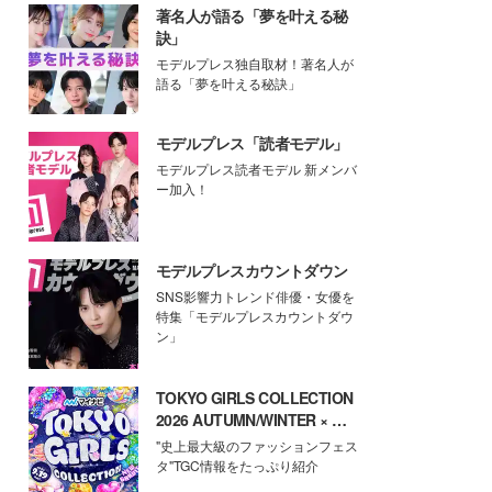
著名人が語る「夢を叶える秘
訣」
モデルプレス独自取材！著名人が
語る「夢を叶える秘訣」
モデルプレス「読者モデル」
モデルプレス読者モデル 新メンバ
ー加入！
モデルプレスカウントダウン
SNS影響力トレンド俳優・女優を
特集「モデルプレスカウントダウ
ン」
TOKYO GIRLS COLLECTION
2026 AUTUMN/WINTER × モ
デルプレス
"史上最大級のファッションフェス
タ"TGC情報をたっぷり紹介