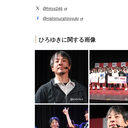
@hirox246
@nishimurahiroyuki
ひろゆきに関する画像