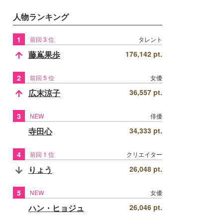
人物ランキング
1
前回 3 位
タレント
藤嶌果歩
176,142 pt.
2
前回 5 位
女優
広末涼子
36,557 pt.
3
NEW
俳優
寺田心
34,333 pt.
4
前回 1 位
クリエイター
りょう
26,048 pt.
5
NEW
女優
ハン・ヒョジュ
26,046 pt.