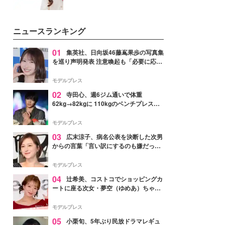
ニュースランキング
01
集英社、日向坂46藤嶌果歩の写真集
を巡り声明発表 注意喚起も「必要に応じ
て法的措置を含む対応を検討」
モデルプレス
02
寺田心、週6ジム通いで体重
62kg→82kgに 110kgのベンチプレス持
ち上げる姿披露「胸板の厚みすごい」
「かっこいい」と反響
モデルプレス
03
広末涼子、病名公表を決断した次男
からの言葉「言い訳にするのも嫌だっ
た」「言うべきか迷った」
モデルプレス
04
辻希美、コストコでショッピングカ
ートに座る次女・夢空（ゆめあ）ちゃん
の姿公開「乗りこなしてる感じが可愛す
ぎ」「成長を感じる」の声
モデルプレス
05
小栗旬、5年ぶり民放ドラマレギュ