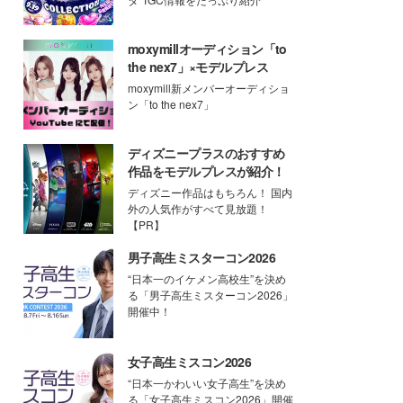
moxymillオーディション「to
the nex7」×モデルプレス
moxymill新メンバーオーディショ
ン「to the nex7」
ディズニープラスのおすすめ
作品をモデルプレスが紹介！
ディズニー作品はもちろん！ 国内
外の人気作がすべて見放題！
【PR】
男子高生ミスターコン2026
“日本一のイケメン高校生”を決め
る「男子高生ミスターコン2026」
開催中！
女子高生ミスコン2026
“日本一かわいい女子高生”を決め
る「女子高生ミスコン2026」開催