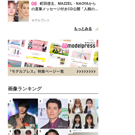
08
町田啓太、MAZZEL・NAOYAから
の直筆メッセージ付きCD公開「人柄の良
さがにじみ出てる」の声
モデルプレス
もっとみる
画像ランキング
1
2
3
4
5
6