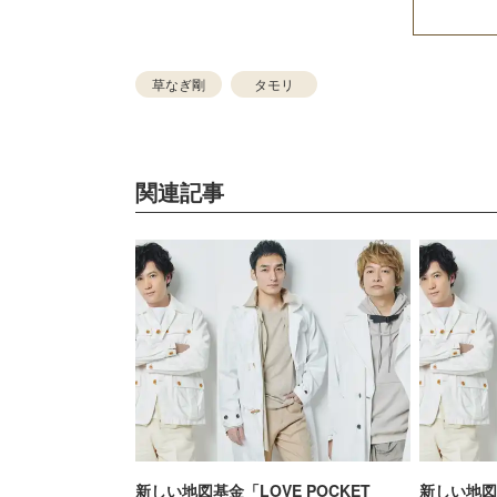
草なぎ剛
タモリ
関連記事
新しい地図基金「LOVE POCKET
新しい地図「