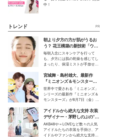
中！
トレンド
PR
朝より夕方の方が肌がうるお
う？ 花王構築の新技術「ウォ
ーターキャプチャリングスキ
毎朝入念にスキンケアを行って
ン（捕水肌）」がスキンケア
も、夕方には肌の乾燥を感じてし
の常識を変える予感
まったり、保湿ミストが手放せな
いという読者も多いのでは？そん
宮城舞・島村雄大、最新作
な美容の常識を大きく変える可能
性を秘めた、革新的な「Water
『ミニオンズ＆モンスター
Capturing Skin（ウォーターキャ
ズ』の魅力熱弁 ハチャメチャ
世界中で愛される「ミニオンズ」
プチャリングスキン：捕水肌）」
だけじゃない“友情と絆”に感
シリーズの最新作『ミニオンズ＆
技術を、花王が構築した。
動
モンスターズ』が8月7日（金）に
公開。モデルプレスでは、“大のミ
アイドルから絶大な支持 衣装
ニオン好き”という共通点を持つモ
デルの宮城舞と島村雄大の特別対
デザイナー・茅野しのぶの“可
談をお届け！それぞれの視点か
愛い”を作る美学＜「シチズン
AKB48や＝LOVEなど数々の人気
ら、今作ならではの魅力や予想外
クロスシー」インタビュー＞
アイドルたちの衣装を手掛け、ア
の感動をもたらす奥深いストーリ
イドルやファンから絶大な支持を