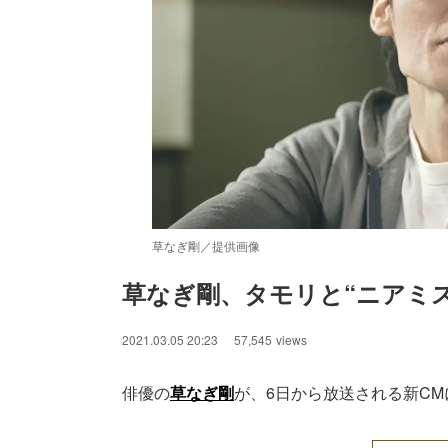
草なぎ剛／提供画像
草なぎ剛、タモリと“ニアミ
/
Unmute
2021.03.05 20:23
57,545
views
俳優の
草なぎ剛
が、6日から放送される新CM