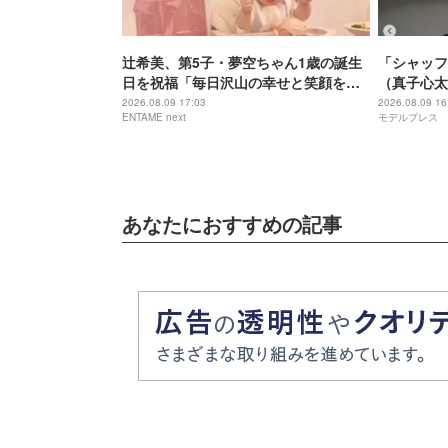
辻希美、第5子・夢空ちゃん1歳の誕生
「シャッフ
日を祝福「毎日沢山の幸せと笑顔を本
（真子心太
当にありがとう」
マンだった
2026.08.09 17:03
2026.08.09 16
ENTAME next
モデルプレス
ョット公開
惚れちゃい
あなたにおすすめの記事