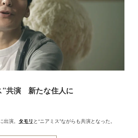
ス”共演　新たな住人に
Loaded
:
87.03%
に出演。
タモリ
と“ニアミス”ながらも共演となった。