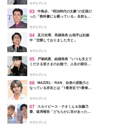
モデルプレス
03
中島歩、“明治時代の文豪”の玄孫だ
った「教科書にも載っている」名前も先
祖に由来
モデルプレス
04
及川光博、再婚発表 お相手は妊娠
中「交際しておりました方と」
モデルプレス
05
戸塚純貴、結婚発表「いつも支えて
くださる皆さまのお陰で、人生の節目を
迎えられること、心より感謝しておりま
す」【全文】
モデルプレス
06
MAZZEL・RAN、自身の原動力と
なっている存在とは「1番身近で1番偉大
な存在」
モデルプレス
07
スカイピース・テオくん＆加藤乃
愛、破局報告「どちらかに非があったわ
けではなく」2023年2月に交際発表
モデルプレス