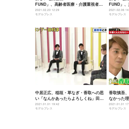
FUND」、高齢者医療・介護重視者を
FUND」
支援
報告 新型
2021.02.23 12:29
2021.02.06 14
モデルプレス
モデルプレス
延長も決定
中居正広、稲垣・草なぎ・香取への思
香取慎吾、
い「なんかあったらよろしくね」田村
なかった理
淳が明かす＜7.2新しい別の窓＞
かった」
2021.01.01 19:42
2021.01.01 17
モデルプレス
モデルプレス