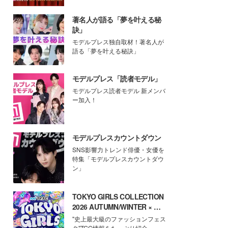
著名人が語る「夢を叶える秘
訣」
モデルプレス独自取材！著名人が
語る「夢を叶える秘訣」
モデルプレス「読者モデル」
モデルプレス読者モデル 新メンバ
ー加入！
モデルプレスカウントダウン
SNS影響力トレンド俳優・女優を
特集「モデルプレスカウントダウ
ン」
TOKYO GIRLS COLLECTION
2026 AUTUMN/WINTER × モ
デルプレス
"史上最大級のファッションフェス
タ"TGC情報をたっぷり紹介