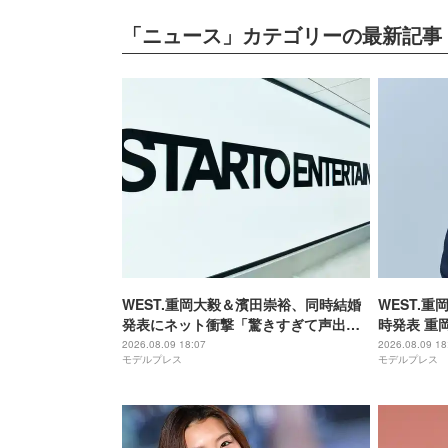
「ニュース」カテゴリーの最新記事
WEST.重岡大毅＆濱田崇裕、同時結婚
WEST.
発表にネット衝撃「驚きすぎて声出
時発表 重
た」「ダブルでおめでたい」7人中4人
て当たり前
2026.08.09 18:07
2026.08.09 18
モデルプレス
モデルプレス
既婚者に
た」【全文