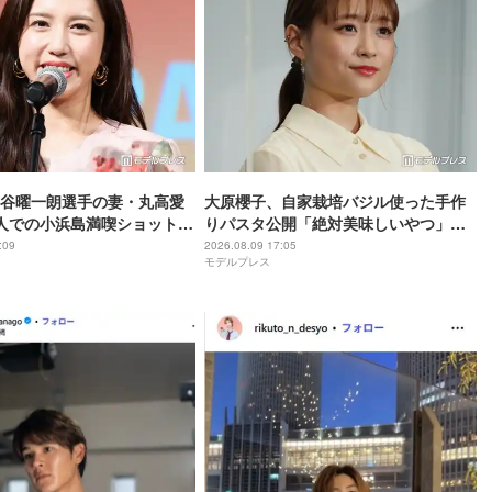
谷曜一朗選手の妻・丸高愛
大原櫻子、自家栽培バジル使った手作
人での小浜島満喫ショット公
りパスタ公開「絶対美味しいやつ」
のお洋服可愛い」「美男美
「センス良すぎる」と絶賛の声
:09
2026.08.09 17:05
モデルプレス
反響