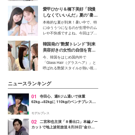
ーについて熱く語り合ってもらっ
得る、株式会社オサレカンパニー
た。
愛甲ひかり＆橋下美好「我慢
取締役兼クリエイティブディレク
ター・茅野しのぶ。一人ひとりの
しなくていいんだ」夏の“暑さ
個性に寄り添い、魅力を引き出す
対策”の新しい選択肢とは？
本格的な夏が到来！暑い中で、特
衣装作りは、多くの女性たちに勇
にゆううつになるのが生理中のム
気と自信を与え続けている。
レや不快感ですよね。今回はプラ
イベートでも仲良しで旅行好きな
韓国発の“艶髪トレンド”到来
モデル・愛甲ひかりさんと橋下美
好さんを迎えて本音で女子会トー
美容好きの女性の自信を育む
ク。猛暑のお出かけを快適に過ご
「ヘアケア事情」って？
今、韓国をはじめ国内外で
すヒントや、2人が感動した夏の
「Glass Hair（グラスヘア）」と
生理の新常識にも迫りました。
呼ばれる艶髪スタイルが熱い視線
を集めています。メイクやファッ
ションの完成度を高めるベースと
ニュースランキング
して、“髪そのものの美しさ”に改
めて注目する人が増えている様
子。今回は、そんな憧れの艶やか
01
寺田心、週6ジム通いで体重
な髪を日常で叶える、美容好きの
62kg→82kgに 110kgのベンチプレス持
女性たちのヘアケア事情を紹介し
ち上げる姿披露「胸板の厚みすごい」
ます。
「かっこいい」と反響
モデルプレス
02
二宮和也主演「８番出口」本編ノー
カットで地上波初放送 8月28日“金ロ
ー”枠