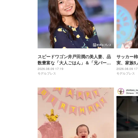
スピードワゴン井戸田潤の美人妻、品
サッカー柿
数豊富な「大人ごはん」＆「兄バーグ
実、家族5
ごはん」披露に反響「ズラリと並んで
開「お揃い
2026.08.09 17:19
2026.08.09 17
モデルプレス
モデルプレス
て豪華」「小さい海苔巻きがかわい
女揃い」と
い」