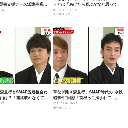
、災害支援ナース派遣事業を
トとは「あげたら喜ぶかなと思って」
コロナプロジェクトの期間
:05
2021.01.19 17:00
モデルプレス
森且行とSMAP脱退後会わ
草なぎ剛＆森且行、SMAP時代の“水鉄
由は？「連絡取れなくてよ
砲事件”回顧「首根っこ掴まれて…」
:17
2021.01.01 16:15
モデルプレス