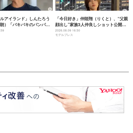
ルアイランド」しんたろう
「今日好き」仲陸翔（りくと）、“父親
朗）「バキバキのパンパン
顔出し”家族3人仲良しショット公開
2年前」肉体美際立つ上裸シ
「素敵な親子関係」「お父さん面白す
:59
2026.08.09 16:50
モデルプレス
「彫刻みたい」「思わず見
ぎる」の声
ます」の声