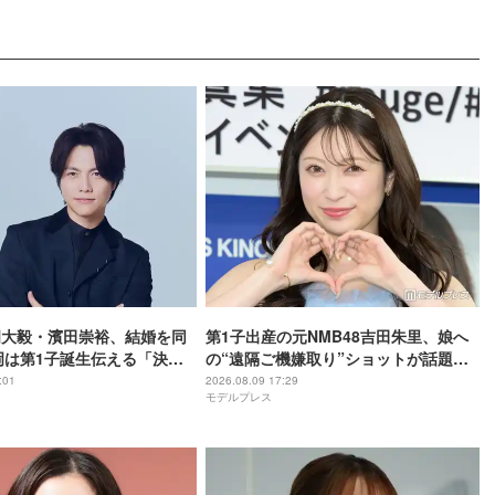
重岡大毅・濱田崇裕、結婚を同
第1子出産の元NMB48吉田朱里、娘へ
岡は第1子誕生伝える「決し
の“遠隔ご機嫌取り”ショットが話題
ではない、尊いものでし
「顔が一生懸命で可愛すぎる」「素敵
:01
2026.08.09 17:29
モデルプレス
】
なアイデア」と反響