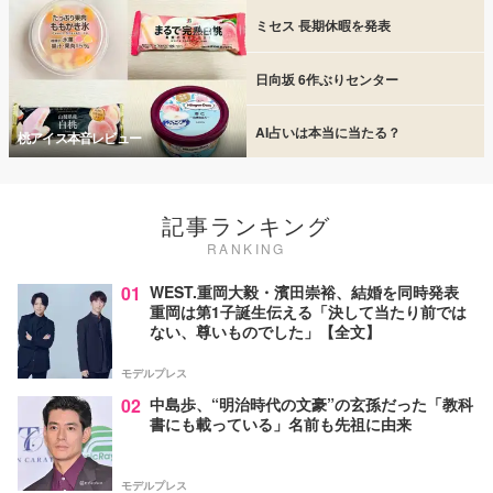
ミセス 長期休暇を発表
日向坂 6作ぶりセンター
AI占いは本当に当たる？
桃アイス本音レビュー
記事ランキング
RANKING
01
WEST.重岡大毅・濱田崇裕、結婚を同時発表
重岡は第1子誕生伝える「決して当たり前では
ない、尊いものでした」【全文】
モデルプレス
02
中島歩、“明治時代の文豪”の玄孫だった「教科
書にも載っている」名前も先祖に由来
モデルプレス