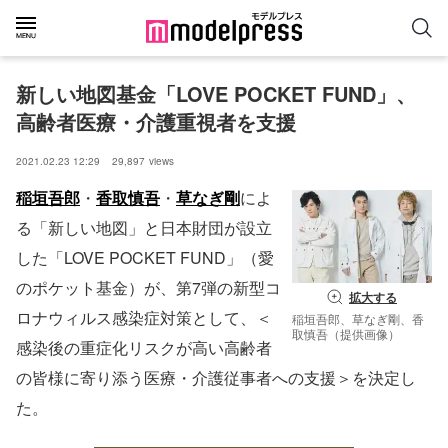
新しい地図基金「LOVE POCKET FUND」、
高齢者医療・介護重視者を支援
2021.02.23 12:29
29,897
views
稲垣吾郎
・
香取慎吾
・
草なぎ剛
によ
る「新しい地図」と日本財団が設立
した「LOVE POCKET FUND」（愛
のポケット基金）が、第7弾の新型コ
拡大する
ロナウィルス感染症対策として、＜
稲垣吾郎、草なぎ剛、香
取慎吾（提供画像）
感染後の重症化リスクが高い高齢者
の皆様に寄り添う医療・介護従事者への支援＞を決定し
た。