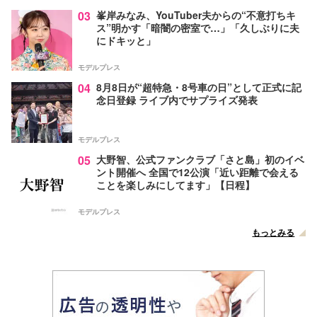
03
峯岸みなみ、YouTuber夫からの“不意打ちキ
ス”明かす「暗闇の密室で…」「久しぶりに夫
にドキッと」
モデルプレス
04
8月8日が“超特急・8号車の日”として正式に記
念日登録 ライブ内でサプライズ発表
モデルプレス
05
大野智、公式ファンクラブ「さと島」初のイベ
ント開催へ 全国で12公演「近い距離で会える
ことを楽しみにしてます」【日程】
モデルプレス
もっとみる