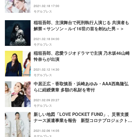
2021.02.18 17:00
モデルプレス
稲垣吾郎、主演舞台で死刑執行人演じる 共演者も
解禁＜サンソン－ルイ16世の首を刎ねた男－＞
2021.02.18 04:00
モデルプレス
稲垣吾郎、恋愛ラジオドラマで主演 乃木坂46山崎
怜奈らが出演
2021.02.12 14:30
モデルプレス
中居正広・香取慎吾・浜崎あゆみ・AAA西島隆弘
らに紺綬褒章 多額の私財を寄付
2021.02.09 20:27
モデルプレス
新しい地図「LOVE POCKET FUND」、災害支援
ナース派遣事業を報告 新型コロナプロジェクトの
期間延長も決定
2021.02.06 14:05
モデルプレス