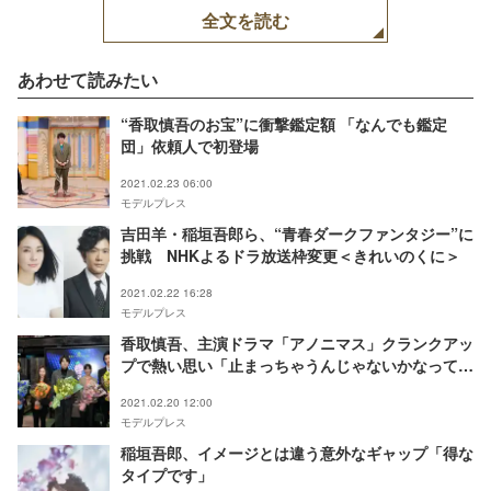
全文を読む
あわせて読みたい
“香取慎吾のお宝”に衝撃鑑定額 「なんでも鑑定
団」依頼人で初登場
2021.02.23 06:00
モデルプレス
吉田羊・稲垣吾郎ら、“青春ダークファンタジー”に
挑戦 NHKよるドラ放送枠変更＜きれいのくに＞
2021.02.22 16:28
モデルプレス
香取慎吾、主演ドラマ「アノニマス」クランクアッ
プで熱い思い「止まっちゃうんじゃないかなって不
安もあった」
2021.02.20 12:00
モデルプレス
稲垣吾郎、イメージとは違う意外なギャップ「得な
タイプです」