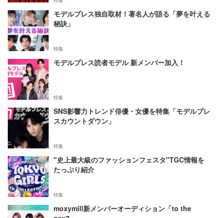
特集
モデルプレス独自取材！著名人が語る「夢を叶える
秘訣」
特集
モデルプレス読者モデル 新メンバー加入！
特集
SNS影響力トレンド俳優・女優を特集「モデルプレ
スカウントダウン」
特集
"史上最大級のファッションフェスタ"TGC情報を
たっぷり紹介
特集
moxymill新メンバーオーディション「to the