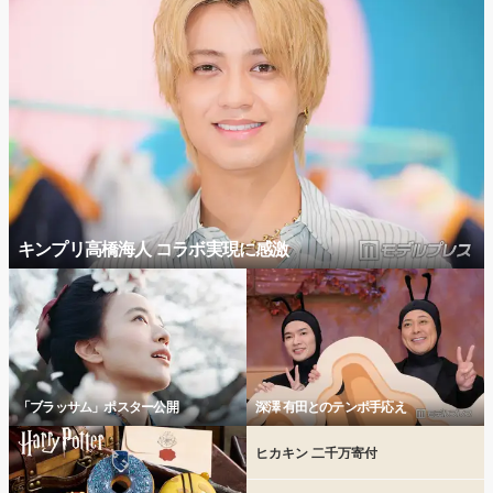
キンプリ高橋海人 コラボ実現に感激
「ブラッサム」ポスター公開
深澤 有田とのテンポ手応え
ヒカキン 二千万寄付