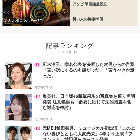
アソビ 米国拠点設立
賢い人の特徴20個
ハリポタコラボドーナツ
記事ランキング
RANKING
01
広末涼子、病名公表を決断した次男からの言葉
「言い訳にするのも嫌だった」「言うべきか迷
った」
モデルプレス
02
集英社、日向坂46藤嶌果歩の写真集を巡り声明
発表 注意喚起も「必要に応じて法的措置を含
む対応を検討」
モデルプレス
03
元ME:I飯田栞月、ミュージカル初出演「この上
ない喜びとともに大変光栄」4年ぶり上演「フ
ァントム」城田優らキャスト発表