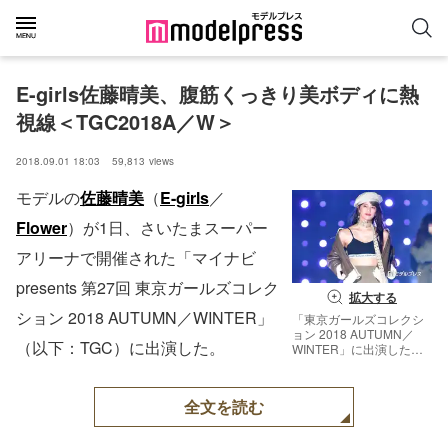
E-girls佐藤晴美、腹筋くっきり美ボディに熱
視線＜TGC2018A／W＞
2018.09.01 18:03
59,813
views
モデルの
佐藤晴美
（
E-girls
／
Flower
）が1日、さいたまスーパー
アリーナで開催された「マイナビ
presents 第27回 東京ガールズコレク
拡大する
ション 2018 AUTUMN／WINTER」
「東京ガールズコレクシ
ョン 2018 AUTUMN／
（以下：TGC）に出演した。
WINTER」に出演した佐
藤晴美（C）モデルプレ
ス
全文を読む