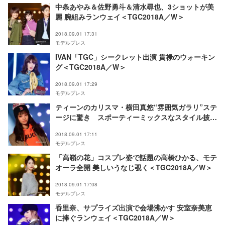
中条あやみ＆佐野勇斗＆清水尋也、3ショットが美
麗 腕組みランウェイ＜TGC2018A／W＞
2018.09.01 17:31
モデルプレス
IVAN「TGC」シークレット出演 貫禄のウォーキン
グ＜TGC2018A／W＞
2018.09.01 17:29
モデルプレス
ティーンのカリスマ・横田真悠“雰囲気ガラリ”ステ
ージに驚き スポーティーミックスなスタイル披露
＜TGC2018A／W＞
2018.09.01 17:11
モデルプレス
「高嶺の花」コスプレ姿で話題の高橋ひかる、モテ
オーラ全開 美しいうなじ覗く＜TGC2018A／W＞
2018.09.01 17:08
モデルプレス
香里奈、サプライズ出演で会場沸かす 安室奈美恵
に捧ぐランウェイ＜TGC2018A／W＞