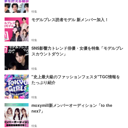
特集
モデルプレス読者モデル 新メンバー加入！
特集
SNS影響力トレンド俳優・女優を特集「モデルプレ
スカウントダウン」
特集
"史上最大級のファッションフェスタ"TGC情報を
たっぷり紹介
特集
moxymill新メンバーオーディション「to the
nex7」
特集