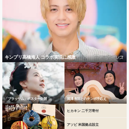
キンプリ高橋海人 コラボ実現に感激
「ブラッサム」ポスター公開
深澤 有田とのテンポ手応え
ヒカキン 二千万寄付
アソビ 米国拠点設立