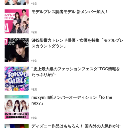
特集
モデルプレス読者モデル 新メンバー加入！
特集
SNS影響力トレンド俳優・女優を特集「モデルプレ
スカウントダウン」
特集
"史上最大級のファッションフェスタ"TGC情報を
たっぷり紹介
特集
moxymill新メンバーオーディション「to the
nex7」
特集
ディズニー作品はもちろん！ 国内外の人気作がす