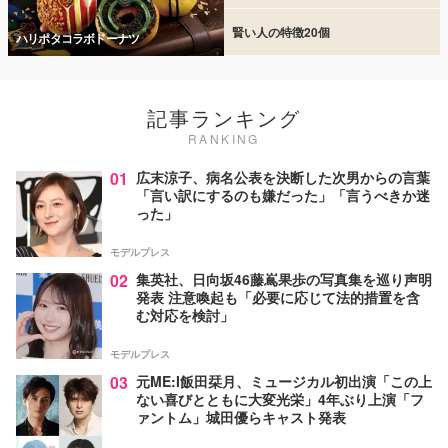
賢い人の特徴20個
ハリポタコラボドーナツ
記事ランキング
RANKING
01
広末涼子、病名公表を決断した次男からの言葉
「言い訳にするのも嫌だった」「言うべきか迷
った」
モデルプレス
02
集英社、日向坂46藤嶌果歩の写真集を巡り声明
発表 注意喚起も「必要に応じて法的措置を含
む対応を検討」
モデルプレス
03
元ME:I飯田栞月、ミュージカル初出演「この上
ない喜びとともに大変光栄」4年ぶり上演「フ
ァントム」城田優らキャスト発表