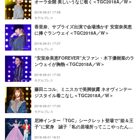
オーラ全開 美しいうなじ覗く＜TGC2018A／W＞
2018.09.01 17:08
モデルプレス
香里奈、サプライズ出演で会場沸かす 安室奈美恵
に捧ぐランウェイ＜TGC2018A／W＞
2018.09.01 17:07
モデルプレス
“安室奈美恵FOREVER”大ファン・木下優樹菜のラ
ンウェイが胸熱＜TGC2018A／W＞
2018.09.01 17:05
モデルプレス
藤田ニコル、ミニスカで美脚披露 ネオヴィンテー
ジスタイル着こなし＜TGC2018A／W＞
2018.09.01 17:00
モデルプレス
尼神インター「TGC」シークレット登場で“姫＆王
子”に変身 誠子「私の居場所ってここやったん
や」＜TGC2018A／W＞
2018.09.01 16:51