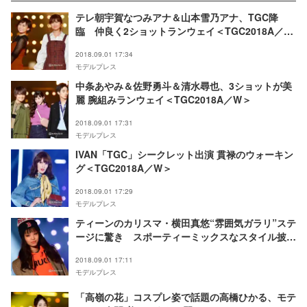
テレ朝宇賀なつみアナ＆山本雪乃アナ、TGC降
臨 仲良く2ショットランウェイ＜TGC2018A／W
＞
2018.09.01 17:34
モデルプレス
中条あやみ＆佐野勇斗＆清水尋也、3ショットが美
麗 腕組みランウェイ＜TGC2018A／W＞
2018.09.01 17:31
モデルプレス
IVAN「TGC」シークレット出演 貫禄のウォーキン
グ＜TGC2018A／W＞
2018.09.01 17:29
モデルプレス
ティーンのカリスマ・横田真悠“雰囲気ガラリ”ステ
ージに驚き スポーティーミックスなスタイル披露
＜TGC2018A／W＞
2018.09.01 17:11
モデルプレス
「高嶺の花」コスプレ姿で話題の高橋ひかる、モテ