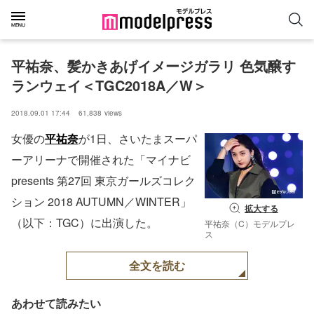
平祐奈、髪かきあげイメージガラリ 色気醸す
ランウェイ＜TGC2018A／W＞
2018.09.01 17:44
61,838
views
女優の
平祐奈
が1日、さいたまスーパ
ーアリーナで開催された「マイナビ
presents 第27回 東京ガールズコレク
ション 2018 AUTUMN／WINTER」
拡大する
（以下：TGC）に出演した。
平祐奈（C）モデルプレ
ス
全文を読む
あわせて読みたい