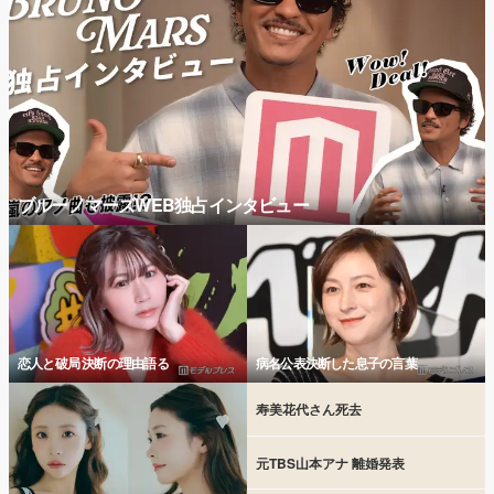
ブルーノマーズWEB独占インタビュー
恋人と破局 決断の理由語る
病名公表決断した息子の言葉
寿美花代さん死去
元TBS山本アナ 離婚発表