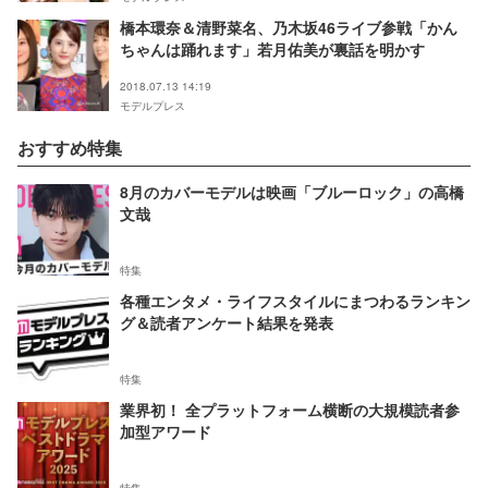
橋本環奈＆清野菜名、乃木坂46ライブ参戦「かん
ちゃんは踊れます」若月佑美が裏話を明かす
2018.07.13 14:19
モデルプレス
おすすめ特集
8月のカバーモデルは映画「ブルーロック」の高橋
文哉
特集
各種エンタメ・ライフスタイルにまつわるランキン
グ＆読者アンケート結果を発表
特集
業界初！ 全プラットフォーム横断の大規模読者参
加型アワード