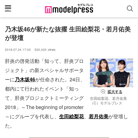
乃木坂46が新たな抜擢 生田絵梨花・若月佑美
が登壇
2018.07.24 17:03
520,433
views
肝炎の啓発活動「知って、肝炎プロ
ジェクト」の新スペシャルサポータ
ーに
乃木坂46
が任命された。24日、
都内にて行われたイベント「知っ
拡大する
て、肝炎プロジェクトミーティング
生田絵梨花、若月佑美
（C）モデルプレス
2018」～The beginning of promoter
～にグループを代表し、
生田絵梨花
、
若月佑美
が登壇し
た。