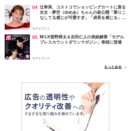
04
辻希美、コストコでショッピングカートに座る
次女・夢空（ゆめあ）ちゃんの姿公開「乗りこ
なしてる感じが可愛すぎ」「成長を感じる」の
声
モデルプレス
05
M!LK曽野舜太＆吉田仁人の表紙解禁「モデル
プレスカウントダウンマガジン」巻頭に登場
モデルプレス
もっとみる