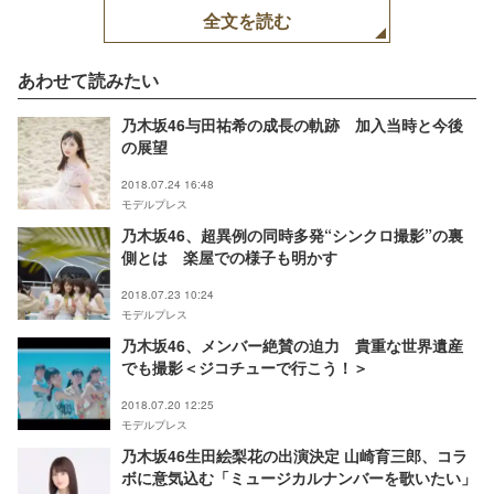
全文を読む
あわせて読みたい
乃木坂46与田祐希の成長の軌跡 加入当時と今後
の展望
2018.07.24 16:48
モデルプレス
乃木坂46、超異例の同時多発“シンクロ撮影”の裏
側とは 楽屋での様子も明かす
2018.07.23 10:24
モデルプレス
乃木坂46、メンバー絶賛の迫力 貴重な世界遺産
でも撮影＜ジコチューで行こう！＞
2018.07.20 12:25
モデルプレス
乃木坂46生田絵梨花の出演決定 山崎育三郎、コラ
ボに意気込む「ミュージカルナンバーを歌いたい」