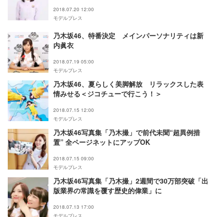
2018.07.20 12:00
モデルプレス
乃木坂46、特番決定 メインパーソナリティは新
内眞衣
2018.07.19 05:00
モデルプレス
乃木坂46、夏らしく美脚解放 リラックスした表
情みせる＜ジコチューで行こう！＞
2018.07.15 12:00
モデルプレス
乃木坂46写真集「乃木撮」で前代未聞“超異例措
置” 全ページネットにアップOK
2018.07.15 09:00
モデルプレス
乃木坂46写真集「乃木撮」2週間で30万部突破「出
版業界の常識を覆す歴史的偉業」に
2018.07.13 17:00
モデルプレス