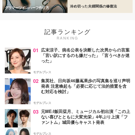
冷め切った夫婦関係の修復法
グラマーツインハーフ作り方
記事ランキング
RANKING
01
広末涼子、病名公表を決断した次男からの言葉
「言い訳にするのも嫌だった」「言うべきか迷
った」
モデルプレス
02
集英社、日向坂46藤嶌果歩の写真集を巡り声明
発表 注意喚起も「必要に応じて法的措置を含
む対応を検討」
モデルプレス
03
元ME:I飯田栞月、ミュージカル初出演「この上
ない喜びとともに大変光栄」4年ぶり上演「フ
ァントム」城田優らキャスト発表
モデルプレス