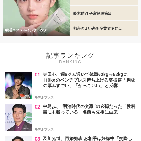
鈴木砂羽 子宮筋腫摘出
都合のよい恋を卒業するには
朝活コスメ＆インナーケア
記事ランキング
RANKING
01
寺田心、週6ジム通いで体重62kg→82kgに
110kgのベンチプレス持ち上げる姿披露「胸板
の厚みすごい」「かっこいい」と反響
モデルプレス
02
中島歩、“明治時代の文豪”の玄孫だった「教科
書にも載っている」名前も先祖に由来
モデルプレス
03
及川光博、再婚発表 お相手は妊娠中「交際し