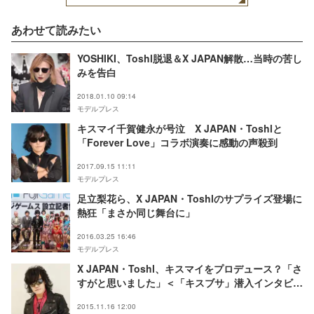
あわせて読みたい
YOSHIKI、Toshl脱退＆X JAPAN解散…当時の苦し
みを告白
2018.01.10 09:14
モデルプレス
キスマイ千賀健永が号泣 X JAPAN・Toshlと
「Forever Love」コラボ演奏に感動の声殺到
2017.09.15 11:11
モデルプレス
足立梨花ら、X JAPAN・Toshlのサプライズ登場に
熱狂「まさか同じ舞台に」
2016.03.25 16:46
モデルプレス
X JAPAN・Toshl、キスマイをプロデュース？「さ
すがと思いました」＜「キスブサ」潜入インタビュ
ー＞
2015.11.16 12:00