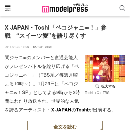
X JAPAN・Toshl「ペコジャニ∞！」参
戦　“スイーツ愛”を語り尽くす
2018.01.22 19:06
427,931
views
関ジャニ∞のメンバーと食通芸能人
がプレゼンバトルを繰り広げる「ペ
コジャニ∞！」（TBS系／毎週月曜
よる10時～）。1月29日は「ペコジ
拡大する
ャニ∞！SP」としてよる9時から2時
Toshl（C）TBS
間にわたり放送され、世界的な人気
を誇るアーティスト・
X JAPAN
の
Toshl
が出演する。
全文を読む