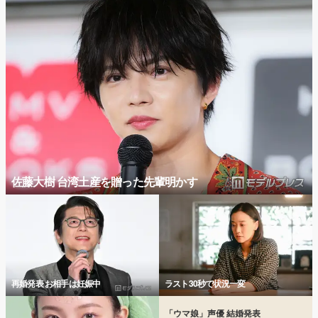
佐藤大樹 台湾土産を贈った先輩明かす
再婚発表 お相手は妊娠中
ラスト30秒で状況一変
「ウマ娘」声優 結婚発表