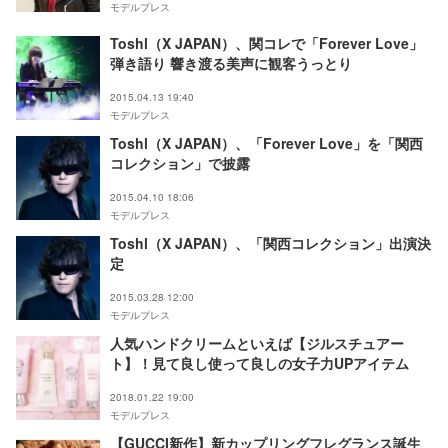
モデルプレス
Toshl（X JAPAN）、関コレで「Forever Love」
弾き語り 響き渡る美声に観客うっとり
2015.04.13 19:40
モデルプレス
Toshl（X JAPAN）、「Forever Love」を「関西
コレクション」で披露
2015.04.10 18:06
モデルプレス
Toshl（X JAPAN）、「関西コレクション」出演決
定
2015.03.28 12:00
モデルプレス
人気ハンドクリームといえば【ジルスチュアー
ト】！見て良し使って良しの女子力UPアイテム
2018.01.22 19:00
モデルプレス
【GUCCI新作】新カップリングフレグランス誕生