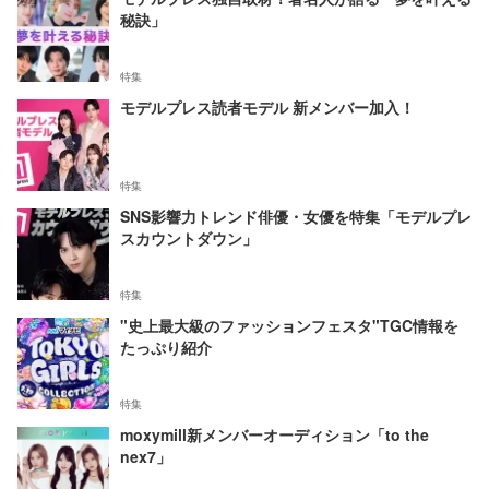
秘訣」
特集
モデルプレス読者モデル 新メンバー加入！
特集
SNS影響力トレンド俳優・女優を特集「モデルプレ
スカウントダウン」
特集
"史上最大級のファッションフェスタ"TGC情報を
たっぷり紹介
特集
moxymill新メンバーオーディション「to the
nex7」