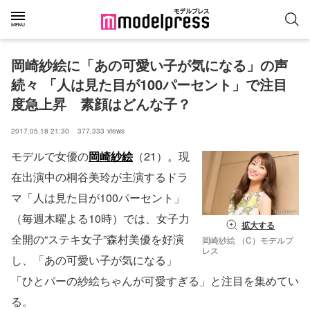
岡崎紗絵に「あの可愛い子が気になる」の声
続々 「人は見た目が100パーセント」で注目
度急上昇　素顔はどんな子？
2017.05.18 21:30
377,333
views
モデルで女優の
岡崎紗絵
（21）。現
在出演中の桐谷美玲が主演するドラ
マ「人は見た目が100パーセント」
（毎週木曜よる10時）では、女子力
拡大する
全開の“ステキ女子”森村美優を好演
岡崎紗絵 （C）モデルプ
レス
し、「あの可愛い子が気になる」
「ひとパーの紗絵ちゃんが可愛すぎる」と注目を集めてい
る。