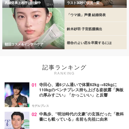
再婚発表 お相手は妊娠中
ラスト30秒で状況一変
「ウマ娘」声優 結婚発表
鈴木砂羽 子宮筋腫摘出
都合のよい恋を卒業するには
朝活コスメ＆インナーケア
記事ランキング
RANKING
01
寺田心、週6ジム通いで体重62kg→82kgに
110kgのベンチプレス持ち上げる姿披露「胸板
の厚みすごい」「かっこいい」と反響
モデルプレス
02
中島歩、“明治時代の文豪”の玄孫だった「教科
書にも載っている」名前も先祖に由来