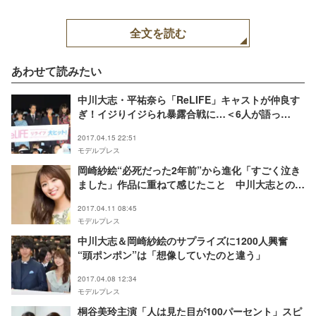
全文を読む
あわせて読みたい
中川大志・平祐奈ら「ReLIFE」キャストが仲良す
ぎ！イジりイジられ暴露合戦に…＜6人が語っ
た“秘密”＞
2017.04.15 22:51
モデルプレス
岡崎紗絵“必死だった2年前”から進化「すごく泣き
ました」作品に重ねて感じたこと 中川大志との現
場エピソードも＜モデルプレスインタビュー＞
2017.04.11 08:45
モデルプレス
中川大志＆岡崎紗絵のサプライズに1200人興奮
“頭ポンポン”は「想像していたのと違う」
2017.04.08 12:34
モデルプレス
桐谷美玲主演「人は見た目が100パーセント」スピ