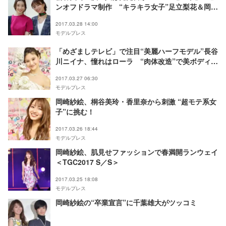
ンオフドラマ制作 “キラキラ女子”足立梨花＆岡崎
紗絵が主演
2017.03.28 14:00
モデルプレス
「めざましテレビ」で注目“美麗ハーフモデル”長谷
川ニイナ、憧れはローラ “肉体改造”で美ボディに
磨き
2017.03.27 06:30
モデルプレス
岡崎紗絵、桐谷美玲・香里奈から刺激 “超モテ系女
子”に挑む！
2017.03.26 18:44
モデルプレス
岡崎紗絵、肌見せファッションで春満開ランウェイ
＜TGC2017 S／S＞
2017.03.25 18:08
モデルプレス
岡崎紗絵の“卒業宣言”に千葉雄大がツッコミ