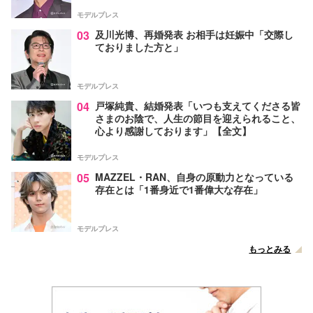
モデルプレス
03
及川光博、再婚発表 お相手は妊娠中「交際し
ておりました方と」
モデルプレス
04
戸塚純貴、結婚発表「いつも支えてくださる皆
さまのお陰で、人生の節目を迎えられること、
心より感謝しております」【全文】
モデルプレス
05
MAZZEL・RAN、自身の原動力となっている
存在とは「1番身近で1番偉大な存在」
モデルプレス
もっとみる