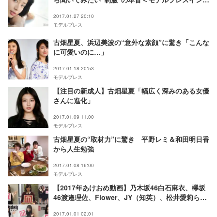
ビュー＞
2017.01.27 20:10
モデルプレス
古畑星夏、浜辺美波の“意外な素顔”に驚き「こんな
に可愛いのに…」
2017.01.18 20:53
モデルプレス
【注目の新成人】古畑星夏「幅広く深みのある女優
さんに進化」
2017.01.09 11:00
モデルプレス
古畑星夏の“取材力”に驚き 平野レミ＆和田明日香
から人生勉強
2017.01.08 16:00
モデルプレス
【2017年あけおめ動画】乃木坂46白石麻衣、欅坂
46渡邉理佐、Flower、JY（知英）、松井愛莉らか
ら新年のメッセージ！
2017.01.01 02:01