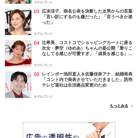
モデルプレス
03
広末涼子、病名公表を決断した次男からの言葉
「言い訳にするのも嫌だった」「言うべきか迷
った」
モデルプレス
04
辻希美、コストコでショッピングカートに座る
次女・夢空（ゆめあ）ちゃんの姿公開「乗りこ
なしてる感じが可愛すぎ」「成長を感じる」の
声
モデルプレス
05
レインボー池田直人＆佐藤佳奈アナ、結婚発表
「コント内で発表させていただきました」読売
テレビ退社は生活拠点変更のため
モデルプレス
もっとみる