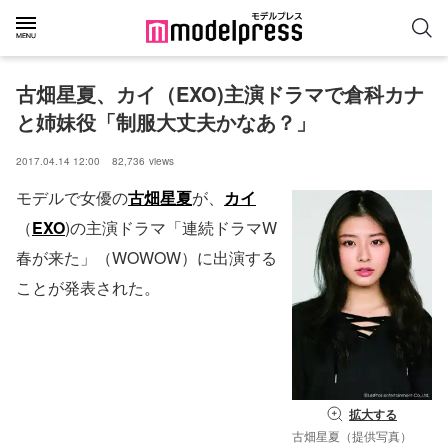
古畑星夏、カイ（EXO)主演ドラマで倉科カナ
と姉妹役「制服大丈夫かなあ？」
2017.04.14 12:00
82,736
views
モデルで女優の
古畑星夏
が、
カイ
（
EXO
)の主演ドラマ「連続ドラマW
春が来た」（WOWOW）に出演する
ことが発表された。
拡大する
古畑星夏（提供写真）