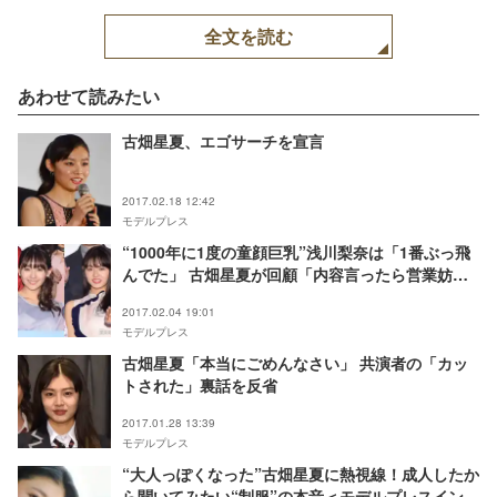
全文を読む
あわせて読みたい
古畑星夏、エゴサーチを宣言
2017.02.18 12:42
モデルプレス
“1000年に1度の童顔巨乳”浅川梨奈は「1番ぶっ飛
んでた」 古畑星夏が回顧「内容言ったら営業妨害
になる」
2017.02.04 19:01
モデルプレス
古畑星夏「本当にごめんなさい」 共演者の「カッ
トされた」裏話を反省
2017.01.28 13:39
モデルプレス
“大人っぽくなった”古畑星夏に熱視線！成人したか
ら聞いてみたい“制服”の本音＜モデルプレスインタ