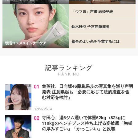
「ウマ娘」声優 結婚発表
鈴木砂羽 子宮筋腫摘出
都合のよい恋を卒業するには
朝活コスメ＆インナーケア
記事ランキング
RANKING
01
集英社、日向坂46藤嶌果歩の写真集を巡り声明
発表 注意喚起も「必要に応じて法的措置を含
む対応を検討」
モデルプレス
02
寺田心、週6ジム通いで体重62kg→82kgに
110kgのベンチプレス持ち上げる姿披露「胸板
の厚みすごい」「かっこいい」と反響