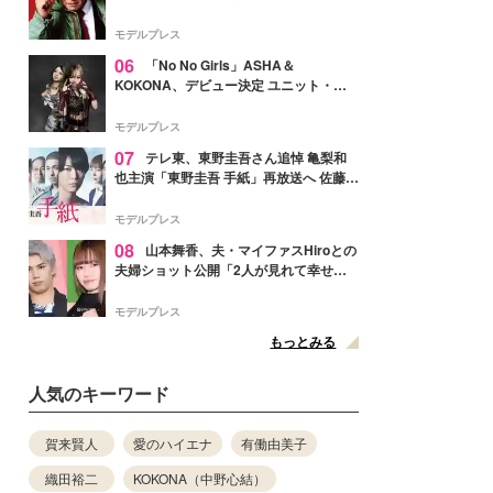
メンバー紹介映像解禁 各キャラクター象
徴する“謎のキーワード”も
モデルプレス
06
「No No Girls」ASHA＆
KOKONA、デビュー決定 ユニット・
TAKARAとしてセルフプロデュース楽曲
リリースへ
モデルプレス
07
テレ東、東野圭吾さん追悼 亀梨和
也主演「東野圭吾 手紙」再放送へ 佐藤隆
太・本田翼・中村倫也ら出演
モデルプレス
08
山本舞香、夫・マイファスHiroとの
夫婦ショット公開「2人が見れて幸せ」
「仲の良さが伝わってくる」と反響
モデルプレス
もっとみる
人気のキーワード
賀来賢人
愛のハイエナ
有働由美子
織田裕二
KOKONA（中野心結）