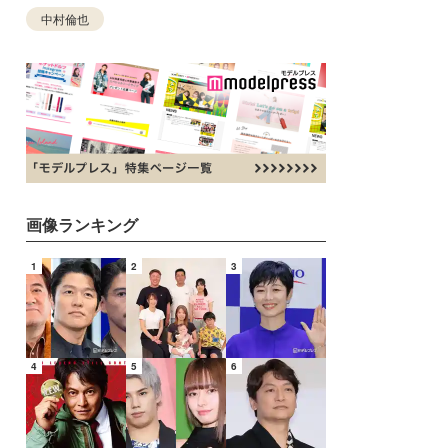
中村倫也
画像ランキング
1
2
3
4
5
6