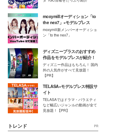
moxymillオーディション「to
the nex7」×モデルプレス
moxymill新メンバーオーディショ
ン「to the nex7」
ディズニープラスのおすすめ
作品をモデルプレスが紹介！
ディズニー作品はもちろん！ 国内
外の人気作がすべて見放題！
【PR】
TELASA×モデルプレス特設サ
イト
TELASAではドラマ・バラエティ
など幅広いジャンルの動画が全て
見放題！【PR】
トレンド
PR