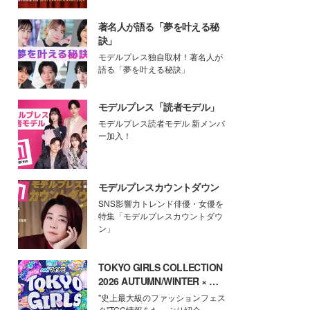
著名人が語る「夢を叶える秘
訣」
モデルプレス独自取材！著名人が
語る「夢を叶える秘訣」
モデルプレス「読者モデル」
モデルプレス読者モデル 新メンバ
ー加入！
モデルプレスカウントダウン
SNS影響力トレンド俳優・女優を
特集「モデルプレスカウントダウ
ン」
TOKYO GIRLS COLLECTION
2026 AUTUMN/WINTER × モ
デルプレス
"史上最大級のファッションフェス
タ"TGC情報をたっぷり紹介