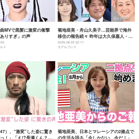
曲MVで黒髪に激変の衝撃
菊地亜美・舟山久美子…芸能界で海外
ありすぎ」の声
移住の報告続々 昨年は大久保嘉人・
SHELLY・優木まおみも
:00
2026.08.05 22:17
ルド
モデルプレス
47）、“激変”した姿に驚き
菊地亜美、日本とマレーシアの2拠点で
っ！」「え!?長瀬くん？」
の生活を語る「今しかない、今だ！」