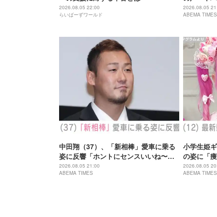
「ワイルド
2026.08.05 22:00
2026.08.05 21
らいばーずワールド
ABEMA TIMES
中田翔（37）、「新相棒」愛車に乗る
小学生姫ギ
姿に反響「ホントにセンスいいね〜」
の姿に「痩
「何台持っているのですか？」
とご飯食べ
2026.08.05 21:00
2026.08.05 20
ABEMA TIMES
ABEMA TIMES