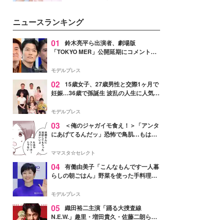
ーについて熱く語り合ってもらっ
イベートでも仲良しで旅行好きな
た。
モデル・愛甲ひかりさんと橋下美
ニュースランキング
好さんを迎えて本音で女子会トー
ク。猛暑のお出かけを快適に過ご
すヒントや、2人が感動した夏の
01
鈴木亮平ら出演者、劇場版
生理の新常識にも迫りました。
「TOKYO MER」公開延期にコメント
「現実のヒーローたちにチームMERから
最大の敬意とエールを」
モデルプレス
02
15歳女子、27歳男性と交際1ヶ月で
妊娠…36歳で孫誕生 波乱の人生に人気タ
レント思わずツッコミ「だいぶ危ねえ
よ！」
モデルプレス
03
＜俺のジャガイモ食え！＞「アンタ
にあげてるんだッ」恐怖で鳥肌…もはや
ストーカー？【第3話まんが】
ママスタ☆セレクト
04
有働由美子「こんなもんです一人暮
らしの朝ごはん」野菜を使った手料理公
開「作ってみたい」「ヘルシーで美味し
そう」と反響
モデルプレス
05
織田裕二主演「踊る大捜査線
N.E.W.」趣里・増田貴久・佐藤二朗ら新