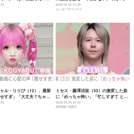
さに磨きがかかってる」
:30
2026.08.05 21:00
らいばーずワールド
ャル・りりぴ（12）、最新
ミセス・藤澤涼架（33）の激変した姿
せすぎ」「大丈夫？ちゃん
に「めっちゃ怖い」「忙しすぎて とう
てね」など心配の声
とうグレてしまったのね…」「カオス
:45
2026.08.05 20:30
ABEMA TIMES
すぎる」など驚きの声