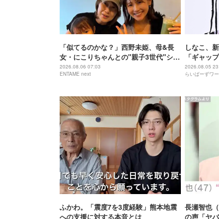
「似てるのかな？」西野未姫、母&長
しなこ、新
女・にこりちゃんとの"親子3世代"ショ
「ギャップ
ット公開「美人で素敵」
2026.08.06 07:03
2026.08.05 23
ENTAME next
らいばーずワー
ふかわ。「震度7を3度経験」熊本地震
長瀬智也（
への支援に対する本音とは
の声「ヤバ