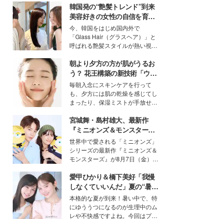
韓国発の“艶髪トレンド”到来
美容好きの女性の自信を育む
「ヘアケア事情」って？
今、韓国をはじめ国内外で
「Glass Hair（グラスヘア）」と
呼ばれる艶髪スタイルが熱い視線
を集めています。メイクやファッ
朝より夕方の方が肌がうるお
ションの完成度を高めるベースと
して、“髪そのものの美しさ”に改
う？ 花王構築の新技術「ウォ
めて注目する人が増えている様
ーターキャプチャリングスキ
毎朝入念にスキンケアを行って
子。今回は、そんな憧れの艶やか
ン（捕水肌）」がスキンケア
も、夕方には肌の乾燥を感じてし
な髪を日常で叶える、美容好きの
の常識を変える予感
まったり、保湿ミストが手放せな
女性たちのヘアケア事情を紹介し
いという読者も多いのでは？そん
ます。
宮城舞・島村雄大、最新作
な美容の常識を大きく変える可能
性を秘めた、革新的な「Water
『ミニオンズ＆モンスター
Capturing Skin（ウォーターキャ
ズ』の魅力熱弁 ハチャメチャ
世界中で愛される「ミニオンズ」
プチャリングスキン：捕水肌）」
だけじゃない“友情と絆”に感
シリーズの最新作『ミニオンズ＆
技術を、花王が構築した。
動
モンスターズ』が8月7日（金）に
公開。モデルプレスでは、“大のミ
愛甲ひかり＆橋下美好「我慢
ニオン好き”という共通点を持つモ
デルの宮城舞と島村雄大の特別対
しなくていいんだ」夏の“暑さ
談をお届け！それぞれの視点か
対策”の新しい選択肢とは？
本格的な夏が到来！暑い中で、特
ら、今作ならではの魅力や予想外
にゆううつになるのが生理中のム
の感動をもたらす奥深いストーリ
レや不快感ですよね。今回はプラ