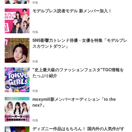
特集
モデルプレス読者モデル 新メンバー加入！
特集
SNS影響力トレンド俳優・女優を特集「モデルプレ
スカウントダウン」
特集
"史上最大級のファッションフェスタ"TGC情報を
たっぷり紹介
特集
moxymill新メンバーオーディション「to the
nex7」
特集
ディズニー作品はもちろん！ 国内外の人気作がす