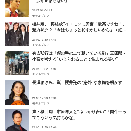
「涙が止まらない」
2017.01.04 14:11
モデルプレス
櫻井翔、“再結成”イエモンに興奮「最高ですね！」
魅力熱弁？「今はちょっと恥ずかしいから」＜紅白
リハ3日目＞
2016.12.30 17:45
モデルプレス
有吉弘行は「僕の手の上で動いている駒」三四郎・
小宮が考える“いじられることで生まれる笑い”
2016.12.22 06:00
モデルプレス
長澤まさみ、嵐・櫻井翔の“意外”な素顔を明かす
2016.12.20 13:38
モデルプレス
嵐・櫻井翔、市原隼人と“ぶつかり合い”「闘牛士っ
てこういう気持ちかな」
2016.12.20 12:46