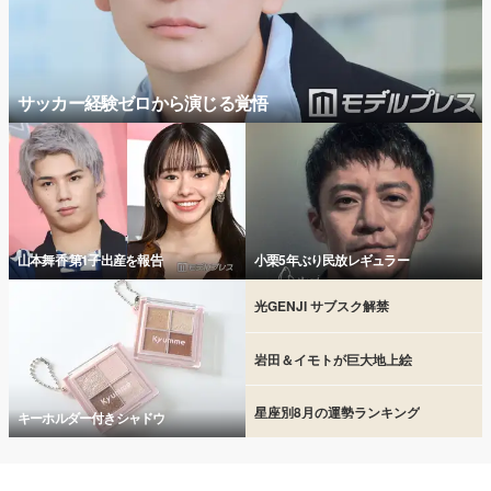
サッカー経験ゼロから演じる覚悟
山本舞香 第1子出産を報告
小栗5年ぶり民放レギュラー
光GENJI サブスク解禁
岩田＆イモトが巨大地上絵
星座別8月の運勢ランキング
キーホルダー付きシャドウ