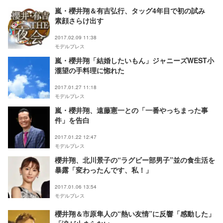
嵐・櫻井翔＆有吉弘行、タッグ4年目で初の試み
素顔さらけ出す
2017.02.09 11:38
モデルプレス
嵐・櫻井翔「結婚したいもん」ジャニーズWEST小
瀧望の手料理に惚れた
2017.01.27 11:18
モデルプレス
嵐・櫻井翔、遠藤憲一との「一番やっちまった事
件」を告白
2017.01.22 12:47
モデルプレス
櫻井翔、北川景子の“ラグビー部男子”並の食生活を
暴露「変わったんです、私！」
2017.01.06 13:54
モデルプレス
櫻井翔＆市原隼人の“熱い友情”に反響「感動した」