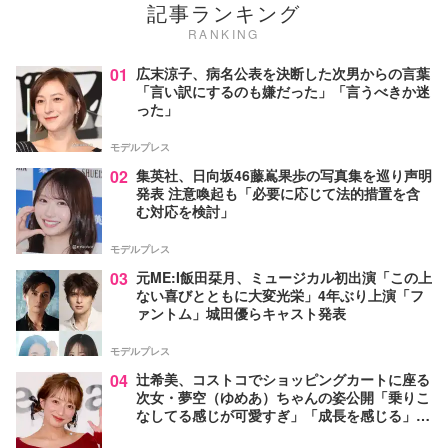
記事ランキング
RANKING
01
広末涼子、病名公表を決断した次男からの言葉
「言い訳にするのも嫌だった」「言うべきか迷
った」
モデルプレス
02
集英社、日向坂46藤嶌果歩の写真集を巡り声明
発表 注意喚起も「必要に応じて法的措置を含
む対応を検討」
モデルプレス
03
元ME:I飯田栞月、ミュージカル初出演「この上
ない喜びとともに大変光栄」4年ぶり上演「フ
ァントム」城田優らキャスト発表
モデルプレス
04
辻希美、コストコでショッピングカートに座る
次女・夢空（ゆめあ）ちゃんの姿公開「乗りこ
なしてる感じが可愛すぎ」「成長を感じる」の
声