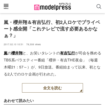
嵐・櫻井翔＆有吉弘行、初2人ロケでプライベ
ート感全開「これテレビで流す必要あるかな
ぁ？」
2017.02.10 10:51
78,308
views
嵐
の
櫻井翔
と、お笑いタレントの
有吉弘行
が司会を務める
TBS系バラエティー番組「櫻井・有吉THE夜会」（毎週
木曜21：57～）が、9日放送。番組始まって以来、初とな
る2人でのロケ企画が行われた。
全文を読む
あわせて読みたい