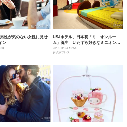
男性が気のない女性に見せ
USJホテル、日本初「ミニオンルー
イン
ム」誕生 いたずら好きなミニオンで
いっぱい！
:00
2015.12.24 12:54
女子旅プレス