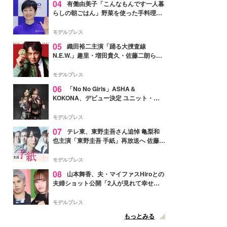
04
有働由美子「こんなもんです一人暮
らしの朝ごはん」野菜を使った手料理公
開「作ってみたい」「ヘルシーで美味し
そう」と反響
モデルプレス
05
織田裕二主演「踊る大捜査線
N.E.W.」趣里・増田貴久・佐藤二朗ら新
メンバー紹介映像解禁 各キャラクター象
徴する“謎のキーワード”も
モデルプレス
06
「No No Girls」ASHA＆
KOKONA、デビュー決定 ユニット・
TAKARAとしてセルフプロデュース楽曲
リリースへ
モデルプレス
07
テレ東、東野圭吾さん追悼 亀梨和
也主演「東野圭吾 手紙」再放送へ 佐藤隆
太・本田翼・中村倫也ら出演
モデルプレス
08
山本舞香、夫・マイファスHiroとの
夫婦ショット公開「2人が見れて幸せ」
「仲の良さが伝わってくる」と反響
モデルプレス
もっとみる