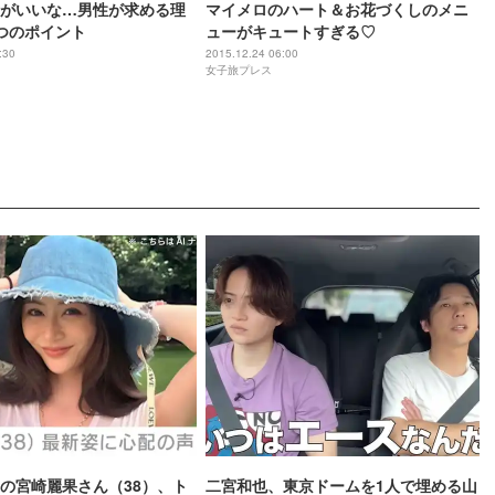
がいいな…男性が求める理
マイメロのハート＆お花づくしのメニ
つのポイント
ューがキュートすぎる♡
:30
2015.12.24 06:00
女子旅プレス
の宮崎麗果さん（38）、ト
二宮和也、東京ドームを1人で埋める山