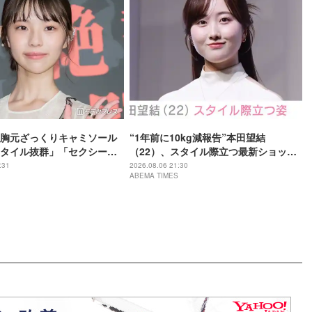
胸元ざっくりキャミソール
“1年前に10kg減報告”本田望結
タイル抜群」「セクシーす
（22）、スタイル際立つ最新ショット
題
に反響「痩せた？」「ミトちゃんに似
:31
2026.08.06 21:30
ABEMA TIMES
てきた」