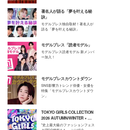
著名人が語る「夢を叶える秘
訣」
モデルプレス独自取材！著名人が
語る「夢を叶える秘訣」
モデルプレス「読者モデル」
モデルプレス読者モデル 新メンバ
ー加入！
モデルプレスカウントダウン
SNS影響力トレンド俳優・女優を
特集「モデルプレスカウントダウ
ン」
TOKYO GIRLS COLLECTION
2026 AUTUMN/WINTER × モ
デルプレス
"史上最大級のファッションフェス
タ"TGC情報をたっぷり紹介