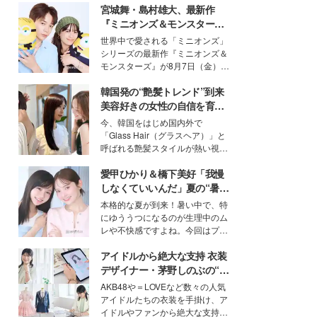
宮城舞・島村雄大、最新作
『ミニオンズ＆モンスター
ズ』の魅力熱弁 ハチャメチャ
世界中で愛される「ミニオンズ」
だけじゃない“友情と絆”に感
シリーズの最新作『ミニオンズ＆
動
モンスターズ』が8月7日（金）に
公開。モデルプレスでは、“大のミ
韓国発の“艶髪トレンド”到来
ニオン好き”という共通点を持つモ
デルの宮城舞と島村雄大の特別対
美容好きの女性の自信を育む
談をお届け！それぞれの視点か
「ヘアケア事情」って？
今、韓国をはじめ国内外で
ら、今作ならではの魅力や予想外
「Glass Hair（グラスヘア）」と
の感動をもたらす奥深いストーリ
呼ばれる艶髪スタイルが熱い視線
ーについて熱く語り合ってもらっ
を集めています。メイクやファッ
た。
愛甲ひかり＆橋下美好「我慢
ションの完成度を高めるベースと
して、“髪そのものの美しさ”に改
しなくていいんだ」夏の“暑さ
めて注目する人が増えている様
対策”の新しい選択肢とは？
本格的な夏が到来！暑い中で、特
子。今回は、そんな憧れの艶やか
にゆううつになるのが生理中のム
な髪を日常で叶える、美容好きの
レや不快感ですよね。今回はプラ
女性たちのヘアケア事情を紹介し
イベートでも仲良しで旅行好きな
ます。
アイドルから絶大な支持 衣装
モデル・愛甲ひかりさんと橋下美
好さんを迎えて本音で女子会トー
デザイナー・茅野しのぶの“可
ク。猛暑のお出かけを快適に過ご
愛い”を作る美学＜「シチズン
AKB48や＝LOVEなど数々の人気
すヒントや、2人が感動した夏の
クロスシー」インタビュー＞
アイドルたちの衣装を手掛け、ア
生理の新常識にも迫りました。
イドルやファンから絶大な支持を