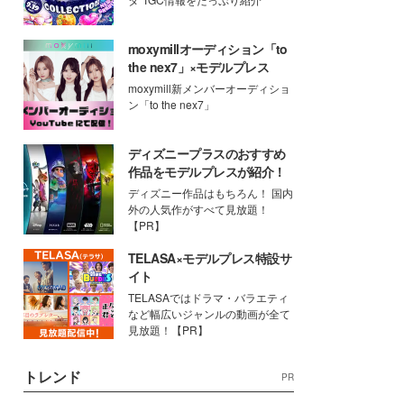
moxymillオーディション「to
the nex7」×モデルプレス
moxymill新メンバーオーディショ
ン「to the nex7」
ディズニープラスのおすすめ
作品をモデルプレスが紹介！
ディズニー作品はもちろん！ 国内
外の人気作がすべて見放題！
【PR】
TELASA×モデルプレス特設サ
イト
TELASAではドラマ・バラエティ
など幅広いジャンルの動画が全て
見放題！【PR】
トレンド
PR