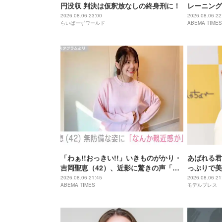
円没収 判決は仮釈放なしの終身刑に！
レーニング
「痩せ過ぎ
2026.08.06 23:00
2026.08.06 22
らいばーずワールド
ABEMA TIMES
「わぁ!!おっきい!!」いきものがかり・
あばれる君
吉岡聖恵（42）、近影に驚きの声「な
っぷりで美
にこれ…大好き」「なんか親近感が」
が出てそう
2026.08.06 21:45
2026.08.06 21
ABEMA TIMES
モデルプレス