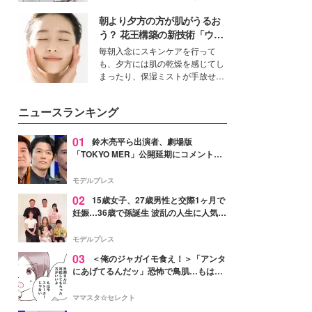
得る、株式会社オサレカンパニー
朝より夕方の方が肌がうるお
取締役兼クリエイティブディレク
ター・茅野しのぶ。一人ひとりの
う？ 花王構築の新技術「ウォ
個性に寄り添い、魅力を引き出す
ーターキャプチャリングスキ
毎朝入念にスキンケアを行って
衣装作りは、多くの女性たちに勇
ン（捕水肌）」がスキンケア
も、夕方には肌の乾燥を感じてし
気と自信を与え続けている。
の常識を変える予感
まったり、保湿ミストが手放せな
いという読者も多いのでは？そん
な美容の常識を大きく変える可能
ニュースランキング
性を秘めた、革新的な「Water
Capturing Skin（ウォーターキャ
プチャリングスキン：捕水肌）」
01
鈴木亮平ら出演者、劇場版
技術を、花王が構築した。
「TOKYO MER」公開延期にコメント
「現実のヒーローたちにチームMERから
最大の敬意とエールを」
モデルプレス
02
15歳女子、27歳男性と交際1ヶ月で
妊娠…36歳で孫誕生 波乱の人生に人気タ
レント思わずツッコミ「だいぶ危ねえ
よ！」
モデルプレス
03
＜俺のジャガイモ食え！＞「アンタ
にあげてるんだッ」恐怖で鳥肌…もはや
ストーカー？【第3話まんが】
ママスタ☆セレクト