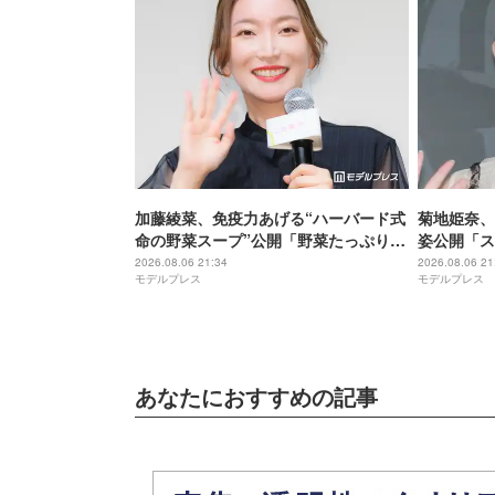
加藤綾菜、免疫力あげる“ハーバード式
菊地姫奈、
命の野菜スープ”公開「野菜たっぷりで
姿公開「ス
美味しそう」「栄養満点ですね」と反
ぎる」と話
2026.08.06 21:34
2026.08.06 21
モデルプレス
モデルプレス
響
あなたにおすすめの記事