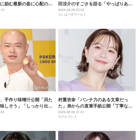
に励む最新の姿に心配の声
田涼介のすごさを語る「やっぱりあい
」「なんだか痛々しい…」
つはエース」
:15
2026.08.06 22:00
らいばーずワールド
、手作り味噌汁公開「貝た
村重杏奈「パンチ力のある文章だっ
味しそう」「しっかり出汁
た」弟からの直筆手紙公開「丁寧な
」の声
字」「読みやすい」と反響
:43
2026.08.06 21:41
モデルプレス