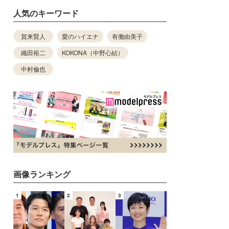
人気のキーワード
賀来賢人
愛のハイエナ
有働由美子
織田裕二
KOKONA（中野心結）
中村倫也
画像ランキング
1
2
3