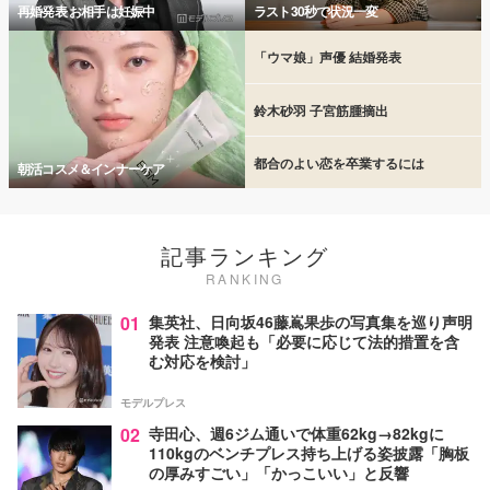
再婚発表 お相手は妊娠中
ラスト30秒で状況一変
「ウマ娘」声優 結婚発表
鈴木砂羽 子宮筋腫摘出
都合のよい恋を卒業するには
朝活コスメ＆インナーケア
記事ランキング
RANKING
01
集英社、日向坂46藤嶌果歩の写真集を巡り声明
発表 注意喚起も「必要に応じて法的措置を含
む対応を検討」
モデルプレス
02
寺田心、週6ジム通いで体重62kg→82kgに
110kgのベンチプレス持ち上げる姿披露「胸板
の厚みすごい」「かっこいい」と反響