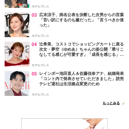
モデルプレス
03
広末涼子、病名公表を決断した次男からの言葉
「言い訳にするのも嫌だった」「言うべきか迷
った」
モデルプレス
04
辻希美、コストコでショッピングカートに座る
次女・夢空（ゆめあ）ちゃんの姿公開「乗りこ
なしてる感じが可愛すぎ」「成長を感じる」の
声
モデルプレス
05
レインボー池田直人＆佐藤佳奈アナ、結婚発表
「コント内で発表させていただきました」読売
テレビ退社は生活拠点変更のため
モデルプレス
もっとみる