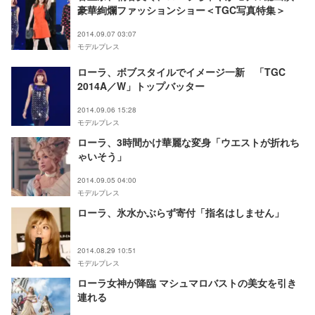
豪華絢爛ファッションショー＜TGC写真特集＞
2014.09.07 03:07
モデルプレス
ローラ、ボブスタイルでイメージ一新 「TGC
2014A／W」トップバッター
2014.09.06 15:28
モデルプレス
ローラ、3時間かけ華麗な変身「ウエストが折れち
ゃいそう」
2014.09.05 04:00
モデルプレス
ローラ、氷水かぶらず寄付「指名はしません」
2014.08.29 10:51
モデルプレス
ローラ女神が降臨 マシュマロバストの美女を引き
連れる