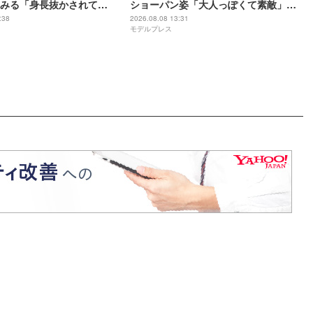
みる「身長抜かされて
ショーパン姿「大人っぽくて素敵」
差”姪っ子との幼少期＆現在の
「最強ビジュ」と反響
:38
2026.08.08 13:31
モデルプレス
公開「姉妹にしか見えない」
い」の声