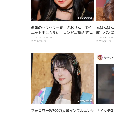
新婚のヘラヘラ三銃士さおりん「ダイ
元ばんばん
エット中にも良い」コンビニ商品で“混
露「パン屋
ぜるだけ”ヘルシー副菜紹介「火を使わ
加減最高」
2026.08.08 15:23
2026.08.08 14
モデルプレス
モデルプレス
ないの嬉しすぎる」「タンパク質たっ
ぷりで最高」の声
フォロワー数700万人超インフルエンサ
「イッテQ