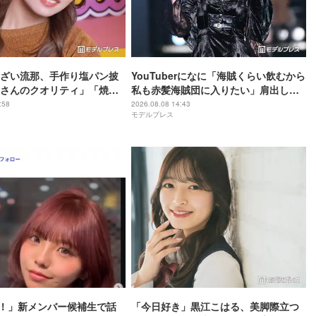
ざい流那、手作り塩パン披
YouTuberになに「海賊くらい飲むから
さんのクオリティ」「焼き
私も赤髪海賊団に入りたい」肩出しコ
と反響
ーデ公開「ビジュアル良すぎ」「セク
:58
2026.08.08 14:43
モデルプレス
シー」
！」新メンバー候補生で話
「今日好き」黒江こはる、美脚際立つ