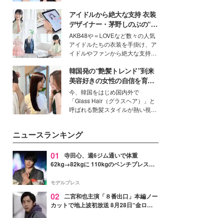
公開。モデルプレスでは、“大のミ
アイドルから絶大な支持 衣装
ニオン好き”という共通点を持つモ
デルの宮城舞と島村雄大の特別対
デザイナー・茅野しのぶの“可
談をお届け！それぞれの視点か
愛い”を作る美学＜「シチズン
AKB48や＝LOVEなど数々の人気
ら、今作ならではの魅力や予想外
クロスシー」インタビュー＞
アイドルたちの衣装を手掛け、ア
の感動をもたらす奥深いストーリ
イドルやファンから絶大な支持を
ーについて熱く語り合ってもらっ
得る、株式会社オサレカンパニー
た。
韓国発の“艶髪トレンド”到来
取締役兼クリエイティブディレク
ター・茅野しのぶ。一人ひとりの
美容好きの女性の自信を育む
個性に寄り添い、魅力を引き出す
「ヘアケア事情」って？
今、韓国をはじめ国内外で
衣装作りは、多くの女性たちに勇
「Glass Hair（グラスヘア）」と
気と自信を与え続けている。
呼ばれる艶髪スタイルが熱い視線
を集めています。メイクやファッ
ションの完成度を高めるベースと
ニュースランキング
して、“髪そのものの美しさ”に改
めて注目する人が増えている様
子。今回は、そんな憧れの艶やか
01
寺田心、週6ジム通いで体重
な髪を日常で叶える、美容好きの
62kg→82kgに 110kgのベンチプレス持
女性たちのヘアケア事情を紹介し
ち上げる姿披露「胸板の厚みすごい」
ます。
「かっこいい」と反響
モデルプレス
02
二宮和也主演「８番出口」本編ノー
カットで地上波初放送 8月28日“金ロ
ー”枠