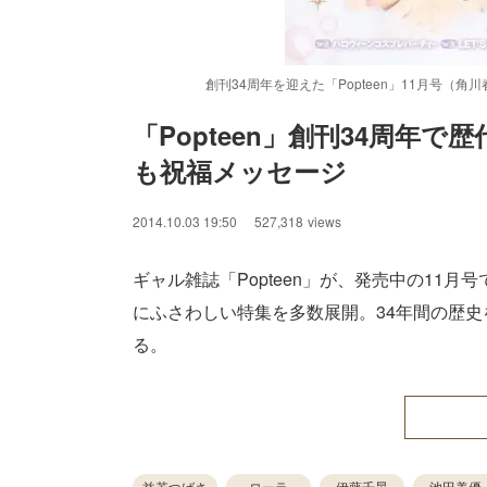
創刊34周年を迎えた「Popteen」11月号（
「Popteen」創刊34周年
も祝福メッセージ
/
Unmute
2014.10.03 19:50
527,318
views
ギャル雑誌「Popteen」が、発売中の11
にふさわしい特集を多数展開。34年間の歴
る。
益若つばさ
ローラ
伊藤千晃
池田美優