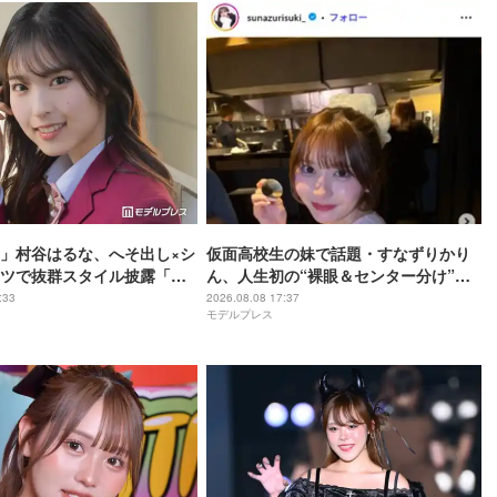
」村谷はるな、へそ出し×シ
仮面高校生の妹で話題・すなずりかり
ツで抜群スタイル披露「ド
ん、人生初の“裸眼＆センター分け”で
」「頭身バランスが神」の
雰囲気ガラリ「可愛すぎて衝撃」「美
:33
2026.08.08 17:37
モデルプレス
少女すぎる」