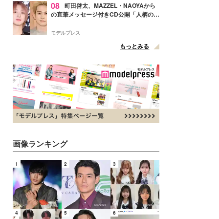
08
町田啓太、MAZZEL・NAOYAから
の直筆メッセージ付きCD公開「人柄の良
さがにじみ出てる」の声
モデルプレス
もっとみる
画像ランキング
1
2
3
4
5
6