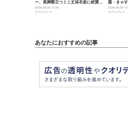
ー、美脚際立つミニ丈浴衣姿に絶賛の
題・きゃす
声「スタイル良くて憧れる」「透明感
る」“6歳
2026.08.08 13:59
2026.08.08 13
モデルプレス
モデルプレス
レベチ」
2ショット
「共演エモ
あなたにおすすめの記事