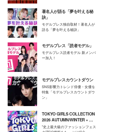
著名人が語る「夢を叶える秘
訣」
モデルプレス独自取材！著名人が
語る「夢を叶える秘訣」
モデルプレス「読者モデル」
モデルプレス読者モデル 新メンバ
ー加入！
モデルプレスカウントダウン
SNS影響力トレンド俳優・女優を
特集「モデルプレスカウントダウ
ン」
TOKYO GIRLS COLLECTION
2026 AUTUMN/WINTER × モ
デルプレス
"史上最大級のファッションフェス
タ"TGC情報をたっぷり紹介