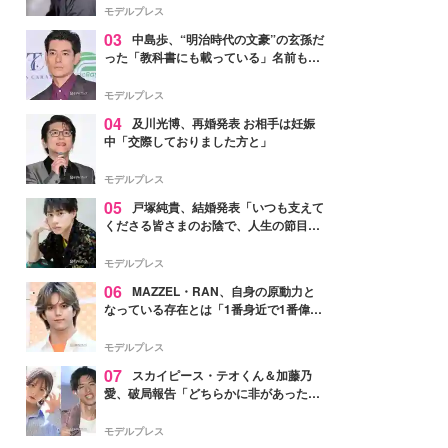
モデルプレス
03
中島歩、“明治時代の文豪”の玄孫だ
った「教科書にも載っている」名前も先
祖に由来
モデルプレス
04
及川光博、再婚発表 お相手は妊娠
中「交際しておりました方と」
モデルプレス
05
戸塚純貴、結婚発表「いつも支えて
くださる皆さまのお陰で、人生の節目を
迎えられること、心より感謝しておりま
す」【全文】
モデルプレス
06
MAZZEL・RAN、自身の原動力と
なっている存在とは「1番身近で1番偉大
な存在」
モデルプレス
07
スカイピース・テオくん＆加藤乃
愛、破局報告「どちらかに非があったわ
けではなく」2023年2月に交際発表
モデルプレス