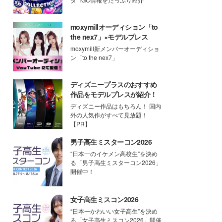
moxymillオーディション「to
the nex7」×モデルプレス
moxymill新メンバーオーディショ
ン「to the nex7」
ディズニープラスのおすすめ
作品をモデルプレスが紹介！
ディズニー作品はもちろん！ 国内
外の人気作がすべて見放題！
【PR】
男子高生ミスターコン2026
“日本一のイケメン高校生”を決め
る「男子高生ミスターコン2026」
開催中！
女子高生ミスコン2026
“日本一かわいい女子高生”を決め
る「女子高生ミスコン2026」開催