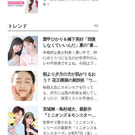
中！
トレンド
PR
愛甲ひかり＆橋下美好「我慢
しなくていいんだ」夏の“暑さ
対策”の新しい選択肢とは？
本格的な夏が到来！暑い中で、特
にゆううつになるのが生理中のム
レや不快感ですよね。今回はプラ
イベートでも仲良しで旅行好きな
朝より夕方の方が肌がうるお
モデル・愛甲ひかりさんと橋下美
好さんを迎えて本音で女子会トー
う？ 花王構築の新技術「ウォ
ク。猛暑のお出かけを快適に過ご
ーターキャプチャリングスキ
毎朝入念にスキンケアを行って
すヒントや、2人が感動した夏の
ン（捕水肌）」がスキンケア
も、夕方には肌の乾燥を感じてし
生理の新常識にも迫りました。
の常識を変える予感
まったり、保湿ミストが手放せな
いという読者も多いのでは？そん
宮城舞・島村雄大、最新作
な美容の常識を大きく変える可能
性を秘めた、革新的な「Water
『ミニオンズ＆モンスター
Capturing Skin（ウォーターキャ
ズ』の魅力熱弁 ハチャメチャ
世界中で愛される「ミニオンズ」
プチャリングスキン：捕水肌）」
だけじゃない“友情と絆”に感
シリーズの最新作『ミニオンズ＆
技術を、花王が構築した。
動
モンスターズ』が8月7日（金）に