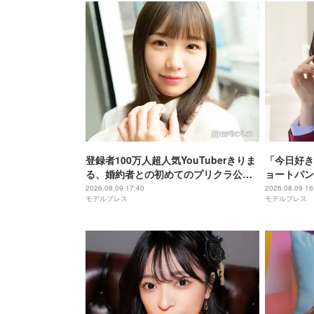
登録者100万人超人気YouTuberきりま
「今日好き
る、婚約者との初めてのプリクラ公開
ョートパン
「思わず笑った」「仲良しで微笑まし
キッとした
2026.08.09 17:40
2026.08.09 16
モデルプレス
モデルプレス
い」と反響
声