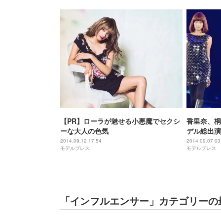
【PR】ローラが魅せる小悪魔でセクシ
香里奈、桐
ーな大人の色気
デル総出演
ョー＜TG
2014.09.12 17:54
2014.09.07 03
モデルプレス
モデルプレス
「インフルエンサー」カテゴリーの