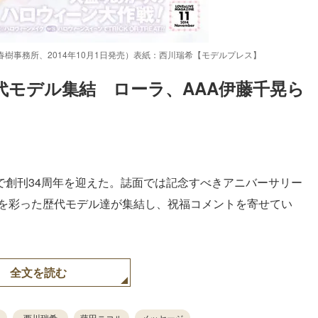
角川春樹事務所、2014年10月1日発売）表紙：西川瑞希【モデルプレス】
で歴代モデル集結　ローラ、AAA伊藤千晃ら
Loaded
:
87.03%
月号で創刊34周年を迎えた。誌面では記念すべきアニバーサリー
史を彩った歴代モデル達が集結し、祝福コメントを寄せてい
全文を読む
西川瑞希
藤田ニコル
メッセージ