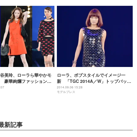
谷美玲、ローラら華やかモ
ローラ、ボブスタイルでイメージ一
 豪華絢爛ファッションシ
新 「TGC 2014A／W」トップバッタ
C写真特集＞
ー
:07
2014.09.06 15:28
モデルプレス
最新記事