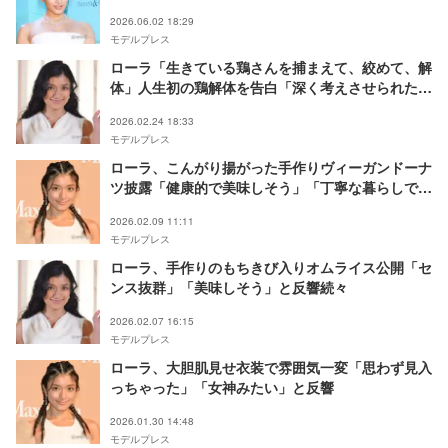
長すぎる」と反響
2026.06.02 18:29
モデルプレス
ローラ「生きている鶏さんを捕まえて、絞めて、解
体」人生初の鶏解体を告白「深く考えさせられた」
「尊敬する」と反響
2026.02.24 18:33
モデルプレス
ローラ、こんがり揚がった手作りヴィーガンドーナ
ツ披露「健康的で美味しそう」「丁寧な暮らしで憧
れ」の声
2026.02.09 11:11
モデルプレス
ローラ、手作りのもちきび入りオムライス公開「セ
ンス抜群」「美味しそう」と反響続々
2026.02.07 16:15
モデルプレス
ローラ、大胆肌見せ衣装で雰囲気一変「思わず見入
っちゃった」「女神みたい」と反響
2026.01.30 14:48
モデルプレス