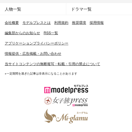
の時に日本へ帰り、しばらくして再びバングラデシュへ移
人物一覧
ドラマ一覧
住。やがて父の仕事の都合に伴い9歳で日本へ再入国。本
人いわく「この頃から日本語がうまくなった」という。高
会社概要
モデルプレスとは
利用規約
推奨環境
採用情報
校時代に渋谷でスカウトを受けてモデル活動を開始。
編集部からのお知らせ
RSS一覧
・モデル
アプリケーションプライバシーポリシー
2007年から『Popteen〔ポップティーン〕』誌上で読者モ
デルとして活動。以降、同誌での活躍を機にモデルとして
情報提供・広告掲載・お問い合わせ
注目されオファーが増える。2008年に雑誌『ViVi』（4月
当サイトコンテンツの無断複写・転載・引用の禁止について
号）に初登場。さらに同年内に同誌の専属モデルへ。以
降、翌2009年から2011年にかけて、『渋谷ガールズコレ
※一定期間を過ぎた記事は非表示になることがあります
クション』、『東京ガールズコレクション』、ならびに
『Girls Award〔ガールズアワード〕』などのランウェイ
イベントへの出演を重ねていった。2012年には6月発売の
『ViVi』誌8月号で同誌の表紙に初登場。8月には自身初の
書籍にあたる『THE ROLA!!』を発売している。
・タレント
2010年6月に同じ『ViVi』モデルの藤井リナ、大石参月と