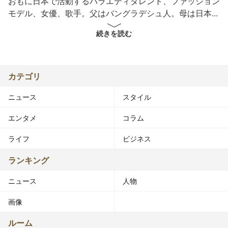
おもに日本で活動するバラエティタレント、ファッション
モデル、女優、歌手。父はバングラデシュ人。母は日本人
の血を4分の3、ロシア人の血を4分の1受け継ぐ、いわゆ
続きを読む
るクォーター。国籍は未詳。身長165cm。東京都出身。
LIBERA所属。双子の弟がおり、さらに下の兄弟も双子で
ある。
カテゴリ
モデルとしては雑誌『ViVi』での活動が著名。各種テレビ
ニュース
スタイル
番組などへのタレントとしての出演も活発で、会話の合間
にペロッと舌を出したり頬を膨らませたり、敬語が苦手な
エンタメ
コラム
ことから誰彼なしに、いわゆるタメ口で接するキャラクタ
ーで知られている。
ライフ
ビジネス
■来歴
ランキング
“ローラ”という名は米国のテレビドラマ『大草原の小さな
ニュース
人物
家』の登場人物「ローラ」に由来する。幼少の頃に両親が
離婚。実父とともに実父の再婚相手となった中国人の継母
画像
と生活して育った。日本で生まれてすぐにバングラデシュ
へ移り現地のアメリカンスクールに通った。小学校1年生
ルーム