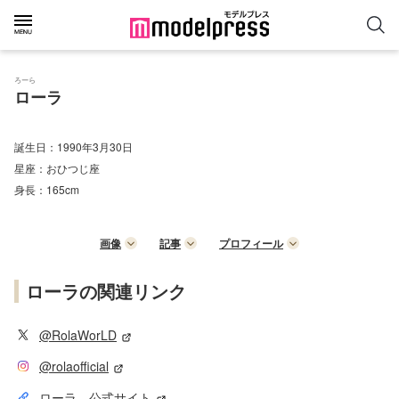
ろーら
ローラ
誕生日：
1990年3月30日
星座：
おひつじ座
身長：
165cm
画像
記事
プロフィール
ローラの関連リンク
@RolaWorLD
@rolaofficial
ローラ 公式サイト