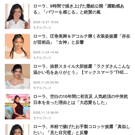
ローラ、9時間で描き上げた墨絵公開「躍動感あ
る」「パワーを感じる」と絶賛の嵐
2025.12.27 15:03
モデルプレス
ローラ、圧巻美脚＆デコルテ輝く衣装姿披露「存在
が芸術品」「女神」と反響
2025.11.24 14:46
モデルプレス
ローラ、抜群スタイル大胆披露「ラクダさんこんな
温かい毛をありがとう」【マックスマーラ“THE
CAMEL, timeless”】
2025.11.20 20:50
モデルプレス
ローラ、空白の10年間に初言及 人気絶頂の中突然
日本を去った理由とは「大恋愛もした」
2025.11.13 06:00
モデルプレス
ローラ、米粉で揚げたお手製コロッケ披露「真似し
たい」「見た目完璧」と反響