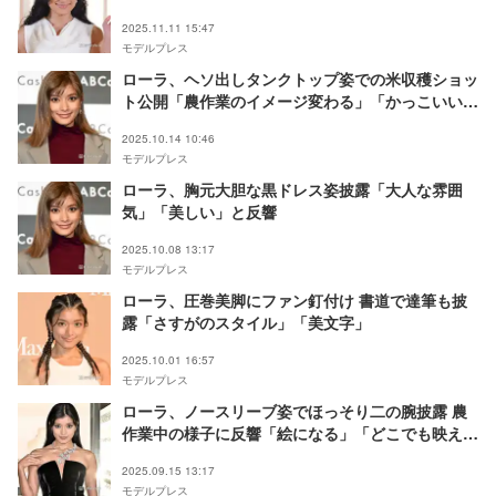
2025.11.11 15:47
モデルプレス
ローラ、ヘソ出しタンクトップ姿での米収穫ショッ
ト公開「農作業のイメージ変わる」「かっこいい」
の声
2025.10.14 10:46
モデルプレス
ローラ、胸元大胆な黒ドレス姿披露「大人な雰囲
気」「美しい」と反響
2025.10.08 13:17
モデルプレス
ローラ、圧巻美脚にファン釘付け 書道で達筆も披
露「さすがのスタイル」「美文字」
2025.10.01 16:57
モデルプレス
ローラ、ノースリーブ姿でほっそり二の腕披露 農
作業中の様子に反響「絵になる」「どこでも映えて
てすごい」
2025.09.15 13:17
モデルプレス