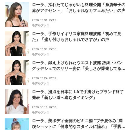
ローラ、採れたてじゃがいも料理公開「糸唐辛子の
赤がアクセント」「おしゃれなカフェみたい」の声
2026.07.31 15:17
モデルプレス
ローラ、手作りイギリス家庭料理披露「初めて見
た」「盛り付けもおしゃれでさすが」の声
2026.07.30 15:56
モデルプレス
ローラ、鍛え上げられたウエスト披露 故郷・バン
グラデシュでのサリー姿に「美しさが爆発してる」
「素敵な姿に眼福」の声
2026.07.24 12:52
モデルプレス
ローラ、拠点を日本に LAで手掛けたブランド終了
発表「新しい道へ進むタイミング」
2026.06.18 10:38
モデルプレス
ローラ、美ボディ全開のビキニ姿 “プチ夏休み”満
喫ショットに「健康的なスタイルに憧れ」「手脚が