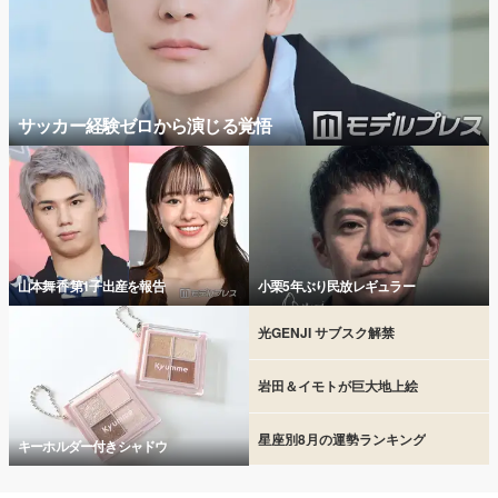
サッカー経験ゼロから演じる覚悟
山本舞香 第1子出産を報告
小栗5年ぶり民放レギュラー
光GENJI サブスク解禁
岩田＆イモトが巨大地上絵
星座別8月の運勢ランキング
キーホルダー付きシャドウ