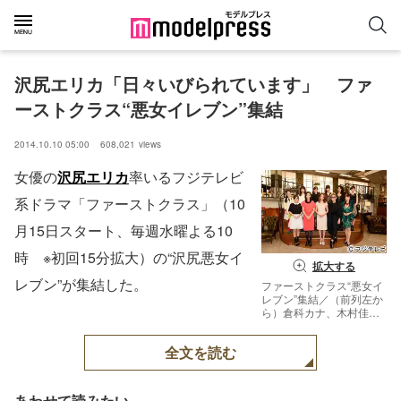
沢尻エリカ「日々いびられています」　ファ
ーストクラス“悪女イレブン”集結
2014.10.10 05:00
608,021
views
女優の
沢尻エリカ
率いるフジテレビ
系ドラマ「ファーストクラス」（10
月15日スタート、毎週水曜よる10
時 ※初回15分拡大）の“沢尻悪女イ
拡大する
レブン”が集結した。
ファーストクラス“悪女イ
レブン”集結／（前列左か
ら）倉科カナ、木村佳
乃、沢尻エリカ、夏木マ
リ、余貴美子（後列左か
全文を読む
ら）篠原ともえ、市川実
和子、ともさかりえ、シ
シド・カフカ、小島聖、
鈴木ちなみ【モデルプレ
あわせて読みたい