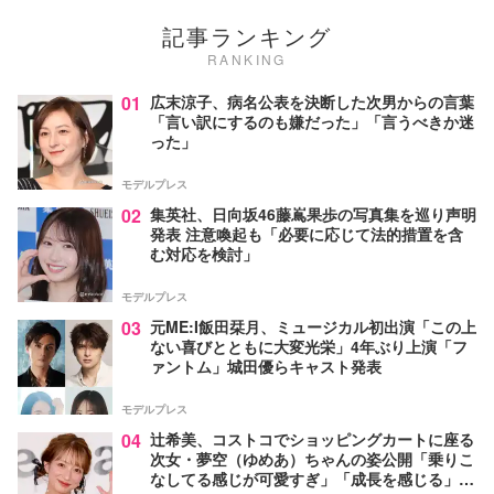
記事ランキング
RANKING
01
広末涼子、病名公表を決断した次男からの言葉
「言い訳にするのも嫌だった」「言うべきか迷
った」
モデルプレス
02
集英社、日向坂46藤嶌果歩の写真集を巡り声明
発表 注意喚起も「必要に応じて法的措置を含
む対応を検討」
モデルプレス
03
元ME:I飯田栞月、ミュージカル初出演「この上
ない喜びとともに大変光栄」4年ぶり上演「フ
ァントム」城田優らキャスト発表
モデルプレス
04
辻希美、コストコでショッピングカートに座る
次女・夢空（ゆめあ）ちゃんの姿公開「乗りこ
なしてる感じが可愛すぎ」「成長を感じる」の