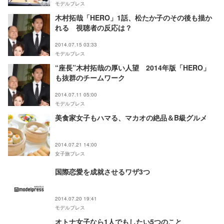
モデルプレス
木村拓哉「HERO」1話、松たか子のその後も描か
れる 視聴者の反応は？
2014.07.15 03:33
モデルプレス
“座長”木村拓哉の厚い人望 2014年版「HERO」
も抜群のチームワーク
2014.07.11 05:00
モデルプレス
美食家女子もハマる、マカオの絶品＆B級グルメ
2014.07.21 14:00
女子旅プレス
国際恋愛を成就させるワザ3つ
2014.07.20 19:41
モデルプレス
オトナ女子なら1人でもしたい5つのこと