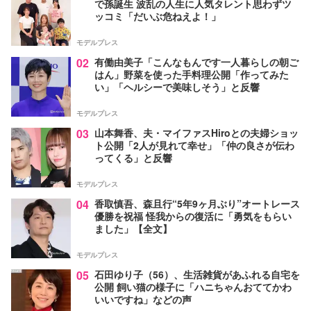
で孫誕生 波乱の人生に人気タレント思わずツ
ッコミ「だいぶ危ねえよ！」
モデルプレス
02
有働由美子「こんなもんです一人暮らしの朝ご
はん」野菜を使った手料理公開「作ってみた
い」「ヘルシーで美味しそう」と反響
モデルプレス
03
山本舞香、夫・マイファスHiroとの夫婦ショッ
ト公開「2人が見れて幸せ」「仲の良さが伝わ
ってくる」と反響
モデルプレス
04
香取慎吾、森且行“5年9ヶ月ぶり”オートレース
優勝を祝福 怪我からの復活に「勇気をもらい
ました」【全文】
モデルプレス
05
石田ゆり子（56）、生活雑貨があふれる自宅を
公開 飼い猫の様子に「ハニちゃんおててかわ
いいですね」などの声