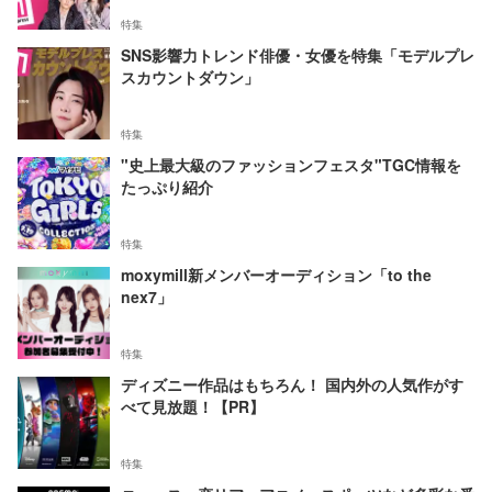
特集
SNS影響力トレンド俳優・女優を特集「モデルプレ
スカウントダウン」
特集
"史上最大級のファッションフェスタ"TGC情報を
たっぷり紹介
特集
moxymill新メンバーオーディション「to the
nex7」
特集
ディズニー作品はもちろん！ 国内外の人気作がす
べて見放題！【PR】
特集