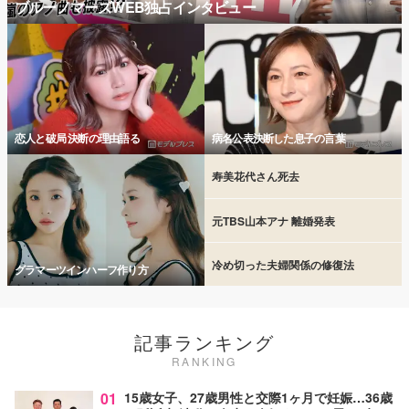
ブルーノマーズWEB独占インタビュー
恋人と破局 決断の理由語る
病名公表決断した息子の言葉
寿美花代さん死去
元TBS山本アナ 離婚発表
冷め切った夫婦関係の修復法
グラマーツインハーフ作り方
記事ランキング
RANKING
01
15歳女子、27歳男性と交際1ヶ月で妊娠…36歳