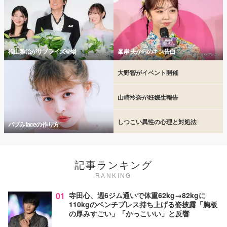
福山雅治がサプライズ登場
峯岸 夫からのキス告白
大野智がイベント開催
山崎怜奈が妊娠生報告
しつこい異性の心理と対処法
バブみfaceの作り方
記事ランキング
RANKING
01
寺田心、週6ジム通いで体重62kg→82kgに
110kgのベンチプレス持ち上げる姿披露「胸板
の厚みすごい」「かっこいい」と反響