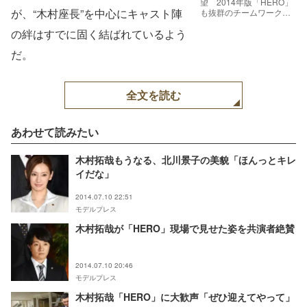
望 2014年版「HERO」
が、“木村座長”を中心にキャスト陣
も抜群のチームワーク／
（写真左上から時計回
の絆はすでに固く結ばれているよう
り）角野卓造、松重豊、
濱田岳、北川景子
だ。
全文を読む
あわせて読みたい
木村拓哉もうなる、北川景子の美貌「ほんっとキレ
イだな」
2014.07.10 22:51
モデルプレス
木村拓哉が「HERO」現場で見せた姿を共演者絶賛
2014.07.10 20:46
モデルプレス
木村拓哉「HERO」に大歓声「ぜひ迎えてやって」