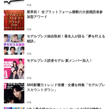
特集
業界初！ 全プラットフォーム横断の大規模読者参
加型アワード
特集
モデルプレス独自取材！著名人が語る「夢を叶える
秘訣」
特集
モデルプレス読者モデル 新メンバー加入！
特集
SNS影響力トレンド俳優・女優を特集「モデルプレ
スカウントダウン」
特集