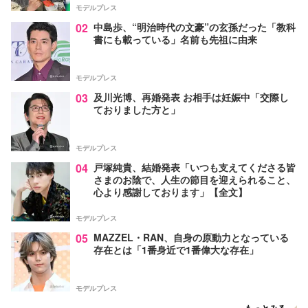
モデルプレス
02
中島歩、“明治時代の文豪”の玄孫だった「教科
書にも載っている」名前も先祖に由来
モデルプレス
03
及川光博、再婚発表 お相手は妊娠中「交際し
ておりました方と」
モデルプレス
04
戸塚純貴、結婚発表「いつも支えてくださる皆
さまのお陰で、人生の節目を迎えられること、
心より感謝しております」【全文】
モデルプレス
05
MAZZEL・RAN、自身の原動力となっている
存在とは「1番身近で1番偉大な存在」
モデルプレス