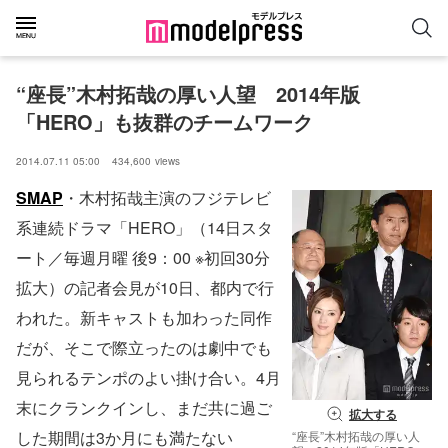
“座長”木村拓哉の厚い人望　2014年版
「HERO」も抜群のチームワーク
2014.07.11 05:00
434,600
views
SMAP
・木村拓哉主演のフジテレビ
系連続ドラマ「HERO」（14日スタ
ート／毎週月曜 後9：00 ※初回30分
拡大）の記者会見が10日、都内で行
われた。新キャストも加わった同作
だが、そこで際立ったのは劇中でも
見られるテンポのよい掛け合い。4月
末にクランクインし、まだ共に過ご
拡大する
した期間は3か月にも満たない
“座長”木村拓哉の厚い人