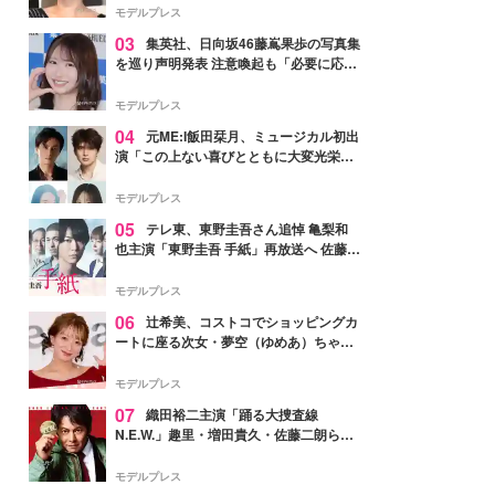
モデルプレス
03
集英社、日向坂46藤嶌果歩の写真集
を巡り声明発表 注意喚起も「必要に応じ
て法的措置を含む対応を検討」
モデルプレス
04
元ME:I飯田栞月、ミュージカル初出
演「この上ない喜びとともに大変光栄」
4年ぶり上演「ファントム」城田優らキ
ャスト発表
モデルプレス
05
テレ東、東野圭吾さん追悼 亀梨和
也主演「東野圭吾 手紙」再放送へ 佐藤隆
太・本田翼・中村倫也ら出演
モデルプレス
06
辻希美、コストコでショッピングカ
ートに座る次女・夢空（ゆめあ）ちゃん
の姿公開「乗りこなしてる感じが可愛す
ぎ」「成長を感じる」の声
モデルプレス
07
織田裕二主演「踊る大捜査線
N.E.W.」趣里・増田貴久・佐藤二朗ら新
メンバー紹介映像解禁 各キャラクター象
徴する“謎のキーワード”も
モデルプレス