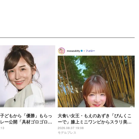
子どもから「優勝」もらっ
大食い女王・もえのあずき「ぴんくこ
レー公開「具材ゴロゴロで
ーで」膝上ミニワンピからスラリ美脚
」「母の愛が隠し味」と反
「スタイル良くて脚が綺麗」「お人形
:13
2026.08.07 19:08
モデルプレス
さんみたい」