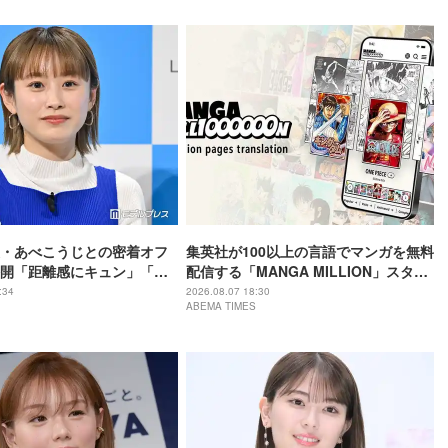
・あべこうじとの密着オフ
集英社が100以上の言語でマンガを無料
開「距離感にキュン」「素
配信する「MANGA MILLION」スター
ト！国内からは『ONE PIECE』など閲
:34
2026.08.07 18:30
ABEMA TIMES
覧可能