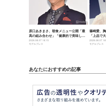
原口あきまさ、朝食メニュー公開「最
篠崎愛、胸
高の組み合わせ」「健康的で美味しそ
「上品で大
う」の声
憧れる」
2026.08.07 18:15
2026.08.07 18
モデルプレス
モデルプレス
あなたにおすすめの記事