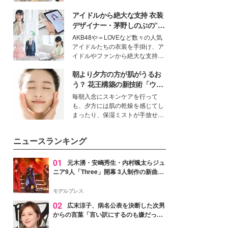
ーについて熱く語り合ってもらっ
を集めています。メイクやファッ
た。
アイドルから絶大な支持 衣装
ションの完成度を高めるベースと
して、“髪そのものの美しさ”に改
デザイナー・茅野しのぶの“可
めて注目する人が増えている様
愛い”を作る美学＜「シチズン
AKB48や＝LOVEなど数々の人気
子。今回は、そんな憧れの艶やか
クロスシー」インタビュー＞
アイドルたちの衣装を手掛け、ア
な髪を日常で叶える、美容好きの
イドルやファンから絶大な支持を
女性たちのヘアケア事情を紹介し
得る、株式会社オサレカンパニー
ます。
朝より夕方の方が肌がうるお
取締役兼クリエイティブディレク
ター・茅野しのぶ。一人ひとりの
う？ 花王構築の新技術「ウォ
個性に寄り添い、魅力を引き出す
ーターキャプチャリングスキ
毎朝入念にスキンケアを行って
衣装作りは、多くの女性たちに勇
ン（捕水肌）」がスキンケア
も、夕方には肌の乾燥を感じてし
気と自信を与え続けている。
の常識を変える予感
まったり、保湿ミストが手放せな
いという読者も多いのでは？そん
な美容の常識を大きく変える可能
ニュースランキング
性を秘めた、革新的な「Water
Capturing Skin（ウォーターキャ
プチャリングスキン：捕水肌）」
01
元木湧・安嶋秀生・内村颯太らジュ
技術を、花王が構築した。
ニア9人「Three」開幕 3人制作の新曲＆
手描きセットに込めた想い「もっと前に
進んで夢を掴みたい」【ゲネプロレポ】
モデルプレス
02
広末涼子、病名公表を決断した次男
からの言葉「言い訳にするのも嫌だっ
た」「言うべきか迷った」