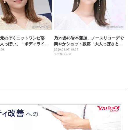
元のぞくニットワンピ姿
乃木坂46岩本蓮加、ノースリコーデで
人っぽい」「ボディライン
爽やかショット披露「大人っぽさと可
愛さが完璧に共存してる」「眩しい」
:09
2026.08.07 18:07
モデルプレス