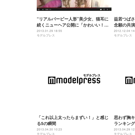
“リアルバービー人形”美少女、猫耳に
益若つばさ
続くニューヘア公開に「かわいい！」
念願の共演
の声
ぎる」の声
2013.01.29 18:55
2012.12.04 14
モデルプレス
モデルプレス
「これ以上太ったらまずい！」と感じ
思わず胸キ
る5の瞬間
ランキング
2013.04.30 10:23
2013.04.29 12
モデルプレス
モデルプレス