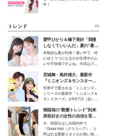
中！
トレンド
PR
愛甲ひかり＆橋下美好「我慢
しなくていいんだ」夏の“暑さ
対策”の新しい選択肢とは？
本格的な夏が到来！暑い中で、特
にゆううつになるのが生理中のム
レや不快感ですよね。今回はプラ
イベートでも仲良しで旅行好きな
宮城舞・島村雄大、最新作
モデル・愛甲ひかりさんと橋下美
好さんを迎えて本音で女子会トー
『ミニオンズ＆モンスター
ク。猛暑のお出かけを快適に過ご
ズ』の魅力熱弁 ハチャメチャ
世界中で愛される「ミニオンズ」
すヒントや、2人が感動した夏の
だけじゃない“友情と絆”に感
シリーズの最新作『ミニオンズ＆
生理の新常識にも迫りました。
動
モンスターズ』が8月7日（金）に
公開。モデルプレスでは、“大のミ
韓国発の“艶髪トレンド”到来
ニオン好き”という共通点を持つモ
デルの宮城舞と島村雄大の特別対
美容好きの女性の自信を育む
談をお届け！それぞれの視点か
「ヘアケア事情」って？
今、韓国をはじめ国内外で
ら、今作ならではの魅力や予想外
「Glass Hair（グラスヘア）」と
の感動をもたらす奥深いストーリ
呼ばれる艶髪スタイルが熱い視線