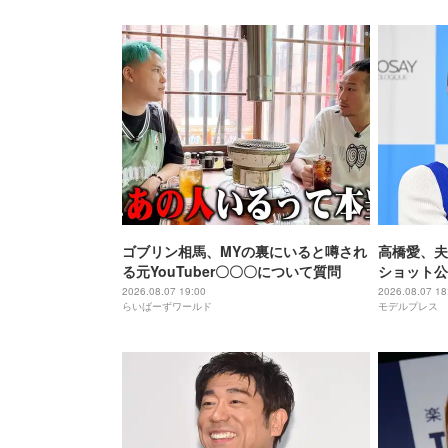
ゴブリン相馬、MYの裏にいると噂され
高橋愛、夫
る元YouTuber〇〇〇について質問
ショット公
敵な夫婦」
2026.08.07 19:00
2026.08.07 18
らいばーずワールド
モデルプレス