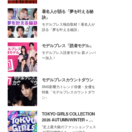
著名人が語る「夢を叶える秘
訣」
モデルプレス独自取材！著名人が
語る「夢を叶える秘訣」
モデルプレス「読者モデル」
モデルプレス読者モデル 新メンバ
ー加入！
モデルプレスカウントダウン
SNS影響力トレンド俳優・女優を
特集「モデルプレスカウントダウ
ン」
TOKYO GIRLS COLLECTION
2026 AUTUMN/WINTER × モ
デルプレス
"史上最大級のファッションフェス
タ"TGC情報をたっぷり紹介