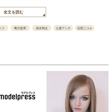
全文を読む
ミク
剛力彩芽
清水翔太
土屋アンナ
石田ニコル