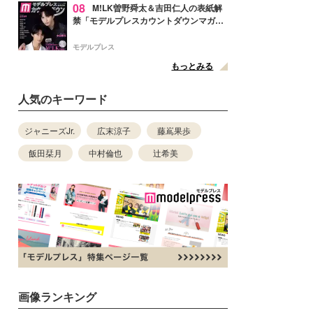
08
M!LK曽野舜太＆吉田仁人の表紙解
禁「モデルプレスカウントダウンマガジ
ン」巻頭に登場
モデルプレス
もっとみる
人気のキーワード
ジャニーズJr.
広末涼子
藤嶌果歩
飯田栞月
中村倫也
辻希美
画像ランキング