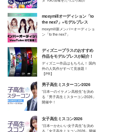
moxymillオーディション「to
the nex7」×モデルプレス
moxymill新メンバーオーディショ
ン「to the nex7」
ディズニープラスのおすすめ
作品をモデルプレスが紹介！
ディズニー作品はもちろん！ 国内
外の人気作がすべて見放題！
【PR】
男子高生ミスターコン2026
“日本一のイケメン高校生”を決め
る「男子高生ミスターコン2026」
開催中！
女子高生ミスコン2026
“日本一かわいい女子高生”を決め
る「女子高生ミスコン2026」開催