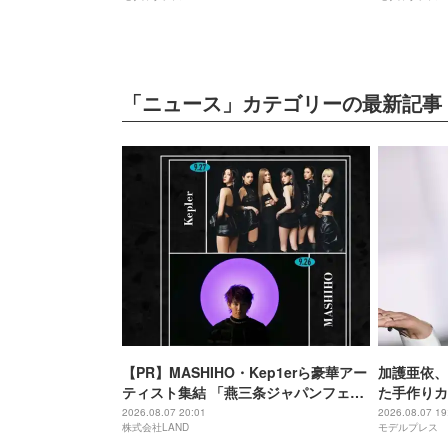
「ニュース」カテゴリーの最新記事
【PR】MASHIHO・Kep1erら豪華アー
加護亜依、
ティスト集結 「燕三条ジャパンフェス
た手作りカ
2026 powered by LANDCON」開催決
美味しそう
2026.08.07 20:01
2026.08.07 19
株式会社LAND
モデルプレス
定
響