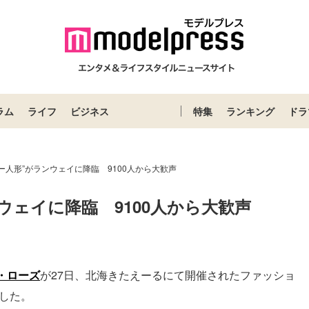
ラム
ライフ
ビジネス
特集
ランキング
ドラ
ー人形”がランウェイに降臨 9100人から大歓声
ウェイに降臨　9100人から大歓声
Loaded
:
87.03%
・ローズ
が27日、北海きたえーるにて開催されたファッショ
演した。