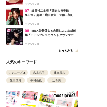
ぎ」「成長を感じる」の声
モデルプレス
07
織田裕二主演「踊る大捜査線
N.E.W.」趣里・増田貴久・佐藤二朗ら新
メンバー紹介映像解禁 各キャラクター象
徴する“謎のキーワード”も
モデルプレス
08
M!LK曽野舜太＆吉田仁人の表紙解
禁「モデルプレスカウントダウンマガジ
ン」巻頭に登場
モデルプレス
もっとみる
人気のキーワード
ジャニーズJr.
広末涼子
藤嶌果歩
飯田栞月
中村倫也
辻希美