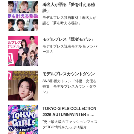
著名人が語る「夢を叶える秘
訣」
モデルプレス独自取材！著名人が
語る「夢を叶える秘訣」
モデルプレス「読者モデル」
モデルプレス読者モデル 新メンバ
ー加入！
モデルプレスカウントダウン
SNS影響力トレンド俳優・女優を
特集「モデルプレスカウントダウ
ン」
TOKYO GIRLS COLLECTION
2026 AUTUMN/WINTER × モ
デルプレス
"史上最大級のファッションフェス
タ"TGC情報をたっぷり紹介