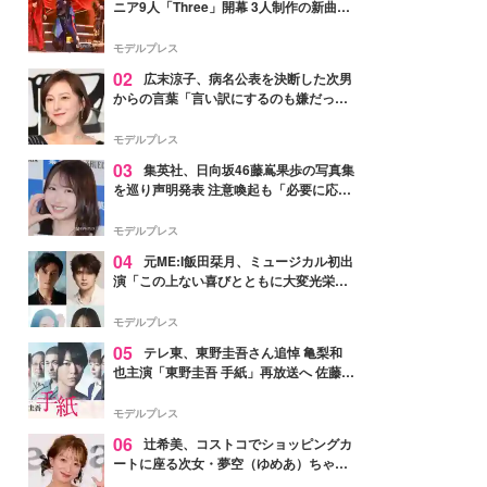
ニア9人「Three」開幕 3人制作の新曲＆
手描きセットに込めた想い「もっと前に
進んで夢を掴みたい」【ゲネプロレポ】
モデルプレス
02
広末涼子、病名公表を決断した次男
からの言葉「言い訳にするのも嫌だっ
た」「言うべきか迷った」
モデルプレス
03
集英社、日向坂46藤嶌果歩の写真集
を巡り声明発表 注意喚起も「必要に応じ
て法的措置を含む対応を検討」
モデルプレス
04
元ME:I飯田栞月、ミュージカル初出
演「この上ない喜びとともに大変光栄」
4年ぶり上演「ファントム」城田優らキ
ャスト発表
モデルプレス
05
テレ東、東野圭吾さん追悼 亀梨和
也主演「東野圭吾 手紙」再放送へ 佐藤隆
太・本田翼・中村倫也ら出演
モデルプレス
06
辻希美、コストコでショッピングカ
ートに座る次女・夢空（ゆめあ）ちゃん
の姿公開「乗りこなしてる感じが可愛す