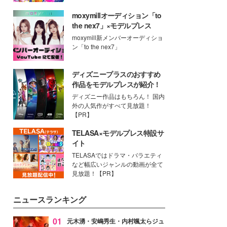
moxymillオーディション「to
the nex7」×モデルプレス
moxymill新メンバーオーディショ
ン「to the nex7」
ディズニープラスのおすすめ
作品をモデルプレスが紹介！
ディズニー作品はもちろん！ 国内
外の人気作がすべて見放題！
【PR】
TELASA×モデルプレス特設サ
イト
TELASAではドラマ・バラエティ
など幅広いジャンルの動画が全て
見放題！【PR】
ニュースランキング
01
元木湧・安嶋秀生・内村颯太らジュ