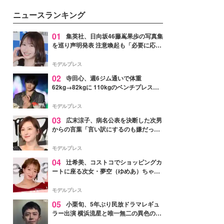
ニュースランキング
01
集英社、日向坂46藤嶌果歩の写真集
を巡り声明発表 注意喚起も「必要に応じ
て法的措置を含む対応を検討」
モデルプレス
02
寺田心、週6ジム通いで体重
62kg→82kgに 110kgのベンチプレス持
ち上げる姿披露「胸板の厚みすごい」
「かっこいい」と反響
モデルプレス
03
広末涼子、病名公表を決断した次男
からの言葉「言い訳にするのも嫌だっ
た」「言うべきか迷った」
モデルプレス
04
辻希美、コストコでショッピングカ
ートに座る次女・夢空（ゆめあ）ちゃん
の姿公開「乗りこなしてる感じが可愛す
ぎ」「成長を感じる」の声
モデルプレス
05
小栗旬、5年ぶり民放ドラマレギュ
ラー出演 横浜流星と唯一無二の異色のバ
ディで初共演【LOST10】