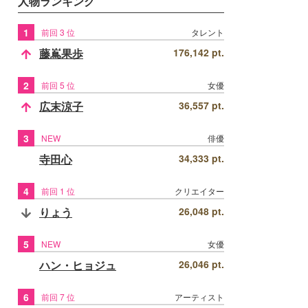
人物ランキング
1
前回 3 位
タレント
藤嶌果歩
176,142 pt.
2
前回 5 位
女優
広末涼子
36,557 pt.
3
NEW
俳優
寺田心
34,333 pt.
4
前回 1 位
クリエイター
りょう
26,048 pt.
5
NEW
女優
ハン・ヒョジュ
26,046 pt.
6
前回 7 位
アーティスト