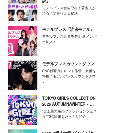
訣」
モデルプレス独自取材！著名人が
語る「夢を叶える秘訣」
モデルプレス「読者モデル」
モデルプレス読者モデル 新メンバ
ー加入！
モデルプレスカウントダウン
SNS影響力トレンド俳優・女優を
特集「モデルプレスカウントダウ
ン」
TOKYO GIRLS COLLECTION
2026 AUTUMN/WINTER × モ
デルプレス
"史上最大級のファッションフェス
タ"TGC情報をたっぷり紹介
moxymillオーディション「to