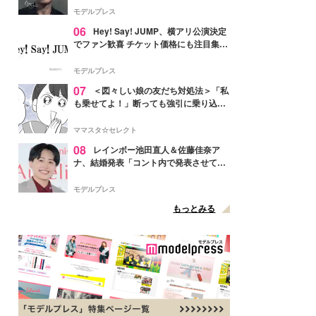
モデルプレス
06
Hey! Say! JUMP、横アリ公演決定
でファン歓喜 チケット価格にも注目集ま
る「激アツ」「平成に戻ったみたい」
モデルプレス
07
＜図々しい娘の友だち対処法＞「私
も乗せてよ！」断っても強引に乗り込ん
でくる友だち【第1話まんが】
ママスタ☆セレクト
08
レインボー池田直人＆佐藤佳奈ア
ナ、結婚発表「コント内で発表させてい
ただきました」読売テレビ退社は生活拠
点変更のため
モデルプレス
もっとみる