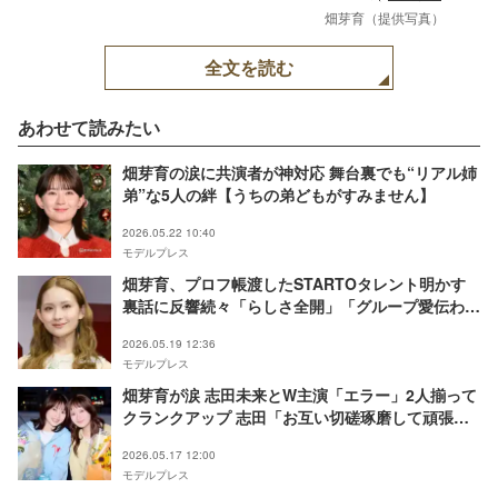
畑芽育（提供写真）
全文を読む
あわせて読みたい
畑芽育の涙に共演者が神対応 舞台裏でも“リアル姉
弟”な5人の絆【うちの弟どもがすみません】
2026.05.22 10:40
モデルプレス
畑芽育、プロフ帳渡したSTARTOタレント明かす
裏話に反響続々「らしさ全開」「グループ愛伝わ
る」
2026.05.19 12:36
モデルプレス
畑芽育が涙 志田未来とW主演「エラー」2人揃って
クランクアップ 志田「お互い切磋琢磨して頑張れ
た」
2026.05.17 12:00
モデルプレス