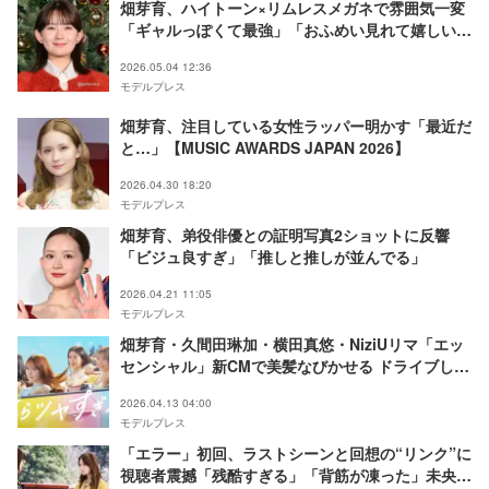
畑芽育、ハイトーン×リムレスメガネで雰囲気一変
「ギャルっぽくて最強」「おふめい見れて嬉しい」
と反響
2026.05.04 12:36
モデルプレス
畑芽育、注目している女性ラッパー明かす「最近だ
と…」【MUSIC AWARDS JAPAN 2026】
2026.04.30 18:20
モデルプレス
畑芽育、弟役俳優との証明写真2ショットに反響
「ビジュ良すぎ」「推しと推しが並んでる」
2026.04.21 11:05
モデルプレス
畑芽育・久間田琳加・横田真悠・NiziUリマ「エッ
センシャル」新CMで美髪なびかせる ドライブしな
がら「LOVEマシーン」歌唱
2026.04.13 04:00
モデルプレス
「エラー」初回、ラストシーンと回想の“リンク”に
視聴者震撼「残酷すぎる」「背筋が凍った」未央