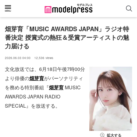
畑芽育「MUSIC AWARDS JAPAN」ラジオ特
番決定 授賞式の熱狂＆受賞アーティストの魅
力届ける
2026.06.03 04:00
12,536
views
文化放送では、6月18日午後7時00分
より俳優の
畑芽育
がパーソナリティ
を務める特別番組『
畑芽育
MUSIC
AWARDS JAPAN RADIO
SPECIAL』を放送する。
拡大する