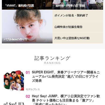
「VIVANT」違和感が話題
“超特急・8号車の日”登録
ボイメンが改名・契約終了
山崎怜奈が妊娠生報告
片思い中は逆効果なNG行動
バブみfaceの作り方
記事ランキング
RANKING
01
SUPER EIGHT、来春アリーナツアー開催＆ニ
ューアルバム発売決定 “超八”の日にサプライ
ズ発表
モデルプレス
02
Hey! Say! JUMP、横アリ公演決定でファン歓
喜 チケット価格にも注目集まる「激アツ」
「平成に戻ったみたい」