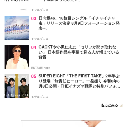
モデルプレス
03
日向坂46、18枚目シングル「イチャイチャ
虫」リリース決定 8月9日フォーメーション発
表へ
モデルプレス
04
GACKTや小沢仁志に「セリフが聞き取れな
い」 日本語作品を字幕で見る人が増えている
背景
ENTAME next
05
SUPER EIGHT「THE FIRST TAKE」2年半ぶ
り登場「無責任ヒーロー」一発撮り 令和8年8
月8日公開・THEイナズマ戦隊と特別パフォー
マンス
モデルプレス
もっとみる