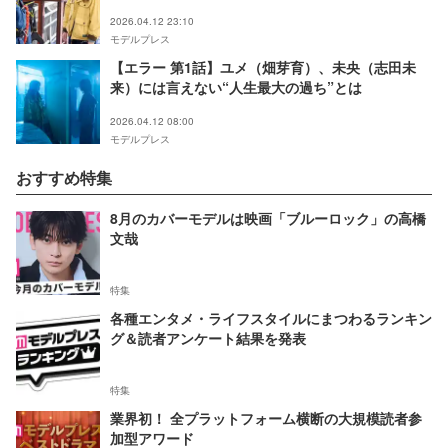
（志田未来）の母の死因判明で波乱の幕開け
2026.04.12 23:10
モデルプレス
【エラー 第1話】ユメ（畑芽育）、未央（志田未
来）には言えない“人生最大の過ち”とは
2026.04.12 08:00
モデルプレス
おすすめ特集
8月のカバーモデルは映画「ブルーロック」の高橋
文哉
特集
各種エンタメ・ライフスタイルにまつわるランキン
グ＆読者アンケート結果を発表
特集
業界初！ 全プラットフォーム横断の大規模読者参
加型アワード