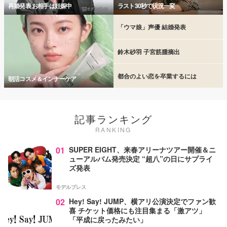
再婚発表 お相手は妊娠中
ラスト30秒で状況一変
「ウマ娘」声優 結婚発表
鈴木砂羽 子宮筋腫摘出
都合のよい恋を卒業するには
朝活コスメ＆インナーケア
記事ランキング
RANKING
01
SUPER EIGHT、来春アリーナツアー開催＆ニ
ューアルバム発売決定 “超八”の日にサプライ
ズ発表
モデルプレス
02
Hey! Say! JUMP、横アリ公演決定でファン歓
喜 チケット価格にも注目集まる「激アツ」
「平成に戻ったみたい」