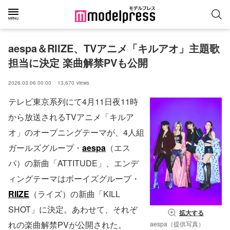
aespa＆RIIZE、TVアニメ「キルアオ」主題歌
担当に決定 楽曲解禁PVも公開
2026.03.06 00:00
13,670
views
テレビ東京系列にて4月11日夜11時
から放送されるTVアニメ「キルア
オ」のオープニングテーマが、4人組
ガールズグループ・
aespa
（エス
パ）の新曲「ATTITUDE」、エンデ
ィングテーマはボーイズグループ・
RIIZE
（ライズ）の新曲「KILL
SHOT」に決定。あわせて、それぞ
拡大する
れの楽曲解禁PVが公開された。
aespa（提供写真）