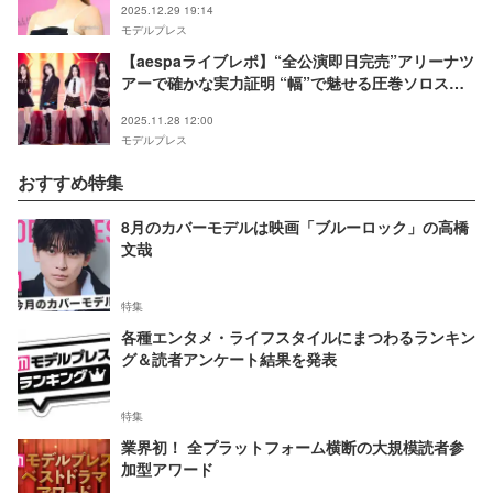
2025.12.29 19:14
モデルプレス
【aespaライブレポ】“全公演即日完売”アリーナツ
アーで確かな実力証明 “幅”で魅せる圧巻ソロステ
ージも
2025.11.28 12:00
モデルプレス
おすすめ特集
8月のカバーモデルは映画「ブルーロック」の高橋
文哉
特集
各種エンタメ・ライフスタイルにまつわるランキン
グ＆読者アンケート結果を発表
特集
業界初！ 全プラットフォーム横断の大規模読者参
加型アワード