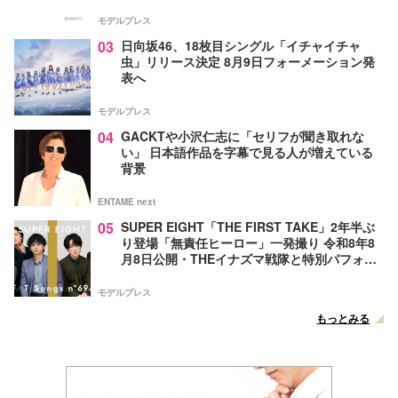
モデルプレス
03
日向坂46、18枚目シングル「イチャイチャ
虫」リリース決定 8月9日フォーメーション発
表へ
モデルプレス
04
GACKTや小沢仁志に「セリフが聞き取れな
い」 日本語作品を字幕で見る人が増えている
背景
ENTAME next
05
SUPER EIGHT「THE FIRST TAKE」2年半ぶ
り登場「無責任ヒーロー」一発撮り 令和8年8
月8日公開・THEイナズマ戦隊と特別パフォー
マンス
モデルプレス
もっとみる