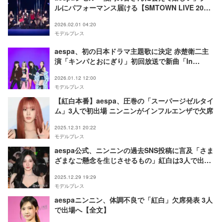
ルにパフォーマンス届ける【SMTOWN LIVE 2025-
26 in FUKUOKA】
2026.02.01 04:20
モデルプレス
aespa、初の日本ドラマ主題歌に決定 赤楚衛二主
演「キンパとおにぎり」初回放送で新曲「In
Halo」初解禁
2026.01.12 12:00
モデルプレス
【紅白本番】aespa、圧巻の「スーパージゼルタイ
ム」3人で初出場 ニンニンがインフルエンザで欠席
2025.12.31 20:22
モデルプレス
aespa公式、ニンニンの過去SNS投稿に言及「さま
ざまなご懸念を生じさせるもの」紅白は3人で出演
へ
2025.12.29 19:29
モデルプレス
aespaニンニン、体調不良で「紅白」欠席発表 3人
で出場へ【全文】