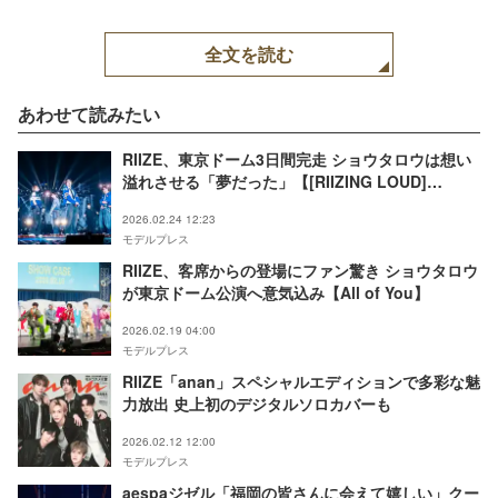
全文を読む
あわせて読みたい
RIIZE、東京ドーム3日間完走 ショウタロウは想い
溢れさせる「夢だった」【[RIIZING LOUD]
Special Edition in TOKYO DOME】
2026.02.24 12:23
モデルプレス
RIIZE、客席からの登場にファン驚き ショウタロウ
が東京ドーム公演へ意気込み【All of You】
2026.02.19 04:00
モデルプレス
RIIZE「anan」スペシャルエディションで多彩な魅
力放出 史上初のデジタルソロカバーも
2026.02.12 12:00
モデルプレス
aespaジゼル「福岡の皆さんに会えて嬉しい」クー