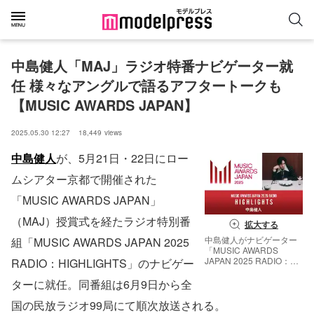
中島健人「MAJ」ラジオ特番ナビゲーター就
任 様々なアングルで語るアフタートークも
【MUSIC AWARDS JAPAN】
2025.05.30 12:27
18,449
views
中島健人
が、5月21日・22日にロー
ムシアター京都で開催された
「MUSIC AWARDS JAPAN」
（MAJ）授賞式を経たラジオ特別番
拡大する
中島健人がナビゲーター
組「MUSIC AWARDS JAPAN 2025
「MUSIC AWARDS
JAPAN 2025 RADIO：
RADIO：HIGHLIGHTS」のナビゲー
HIGHLIGHTS」（提供写
真）
ターに就任。同番組は6月9日から全
国の民放ラジオ99局にて順次放送される。