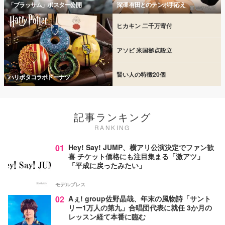
「ブラッサム」ポスター公開
深澤 有田とのテンポ手応え
ヒカキン 二千万寄付
アソビ 米国拠点設立
賢い人の特徴20個
ハリポタコラボドーナツ
記事ランキング
RANKING
01
Hey! Say! JUMP、横アリ公演決定でファン歓
喜 チケット価格にも注目集まる「激アツ」
「平成に戻ったみたい」
モデルプレス
02
Aぇ! group佐野晶哉、年末の風物詩「サント
リー1万人の第九」合唱団代表に就任 3か月の
レッスン経て本番に臨む