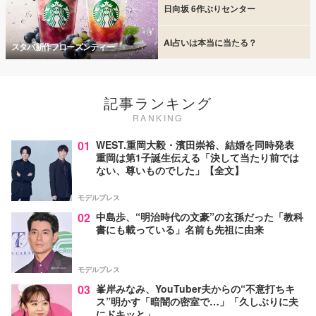
日向坂 6作ぶりセンター
AI占いは本当に当たる？
スタバ新作フローズンティー
記事ランキング
RANKING
01
WEST.重岡大毅・濱田崇裕、結婚を同時発表
重岡は第1子誕生伝える「決して当たり前では
ない、尊いものでした」【全文】
モデルプレス
02
中島歩、“明治時代の文豪”の玄孫だった「教科
書にも載っている」名前も先祖に由来
モデルプレス
03
峯岸みなみ、YouTuber夫からの“不意打ちキ
ス”明かす「暗闇の密室で…」「久しぶりに夫
にドキッと」