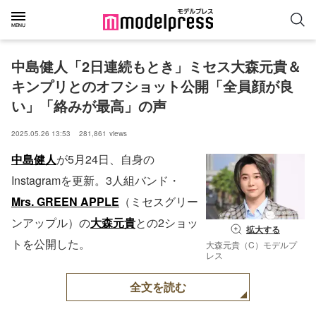
中島健人「2日連続もとき」ミセス大森元貴＆
キンプリとのオフショット公開「全員顔が良
い」「絡みが最高」の声
2025.05.26 13:53
281,861
views
中島健人
が5月24日、自身の
Instagramを更新。3人組バンド・
Mrs. GREEN APPLE
（ミセスグリー
ンアップル）の
大森元貴
との2ショッ
拡大する
トを公開した。
大森元貴（C）モデルプ
レス
全文を読む