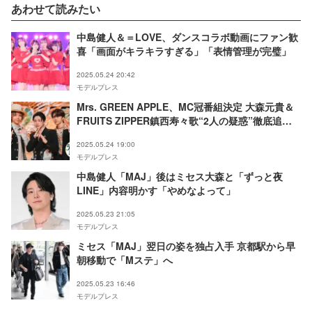
あわせて読みたい
中島健人＆＝LOVE、ダンスコラボ動画にファン歓
喜「画面がキラキラすぎる」「表情管理が完璧」
2025.05.24 20:42
モデルプレス
Mrs. GREEN APPLE、MC冠番組決定 大森元貴＆
FRUITS ZIPPER鎮西寿々歌“2人の疑惑”徹底追及
【テレビ×ミセス】
2025.05.24 19:00
モデルプレス
中島健人「MAJ」後はミセス大森と「ずっと夜
LINE」内容明かす「やめなよって」
2025.05.23 21:05
モデルプレス
ミセス「MAJ」翌日の姿を独占入手 京都駅から早
朝移動で「Mステ」へ
2025.05.23 16:46
モデルプレス