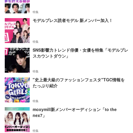
特集
モデルプレス読者モデル 新メンバー加入！
特集
SNS影響力トレンド俳優・女優を特集「モデルプレ
スカウントダウン」
特集
"史上最大級のファッションフェスタ"TGC情報を
たっぷり紹介
特集
moxymill新メンバーオーディション「to the
nex7」
特集