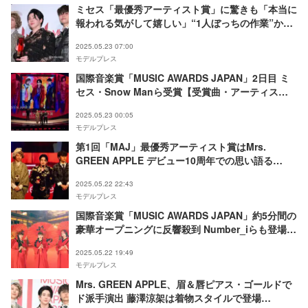
ミセス「最優秀アーティスト賞」に驚きも「本当に
報われる気がして嬉しい」“1人ぼっちの作業”から
広がる音楽の力実感【MUSIC AWARDS JAPAN】
2025.05.23 07:00
モデルプレス
国際音楽賞「MUSIC AWARDS JAPAN」2日目 ミ
セス・Snow Manら受賞【受賞曲・アーティスト
一覧】
2025.05.23 00:05
モデルプレス
第1回「MAJ」最優秀アーティスト賞はMrs.
GREEN APPLE デビュー10周年での思い語る
【MUSIC AWARDS JAPAN】
2025.05.22 22:43
モデルプレス
国際音楽賞「MUSIC AWARDS JAPAN」約5分間の
豪華オープニングに反響殺到 Number_iらも登場
「豪華すぎ」「もはや紅白」
2025.05.22 19:49
モデルプレス
Mrs. GREEN APPLE、眉＆唇ピアス・ゴールドで
ド派手演出 藤澤涼架は着物スタイルで登場